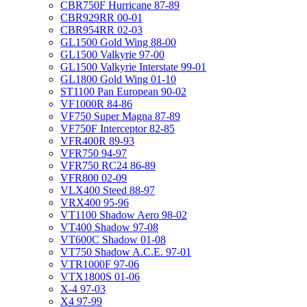
CBR750F Hurricane 87-89
CBR929RR 00-01
CBR954RR 02-03
GL1500 Gold Wing 88-00
GL1500 Valkyrie 97-00
GL1500 Valkyrie Interstate 99-01
GL1800 Gold Wing 01-10
ST1100 Pan European 90-02
VF1000R 84-86
VF750 Super Magna 87-89
VF750F Interceptor 82-85
VFR400R 89-93
VFR750 94-97
VFR750 RC24 86-89
VFR800 02-09
VLX400 Steed 88-97
VRX400 95-96
VT1100 Shadow Aero 98-02
VT400 Shadow 97-08
VT600C Shadow 01-08
VT750 Shadow A.C.E. 97-01
VTR1000F 97-06
VTX1800S 01-06
X-4 97-03
X4 97-99