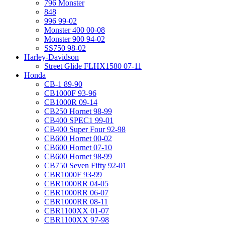
796 Monster
848
996 99-02
Monster 400 00-08
Monster 900 94-02
SS750 98-02
Harley-Davidson
Street Glide FLHX1580 07-11
Honda
CB-1 89-90
CB1000F 93-96
CB1000R 09-14
CB250 Hornet 98-99
CB400 SPEC1 99-01
CB400 Super Four 92-98
CB600 Hornet 00-02
CB600 Hornet 07-10
CB600 Hornet 98-99
CB750 Seven Fifty 92-01
CBR1000F 93-99
CBR1000RR 04-05
CBR1000RR 06-07
CBR1000RR 08-11
CBR1100XX 01-07
CBR1100XX 97-98