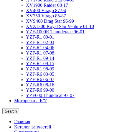
XV1900 Raider 08-17
XV400 Virago 87-94
XV750 Virago 85-87
XVS400 Drag Star 96-99
XVZ1300 Royal Star Venture 01-10
YZF-1000R Thunderace 96-01
YZF-R1 00-01
YZF-R1 02-03
YZF-R1 04-06
YZF-R1 07-08
YZF-R1 09-14
YZF-R1 09-15
YZF-R1 98-99
YZF-R6 03-05
YZF-R6 06-07
YZF-R6 08-16
YZF-R6 99-00
YZF600 Thundrcat 97-07
Моторезина Б/У
Search
Главная
Каталог запчастей