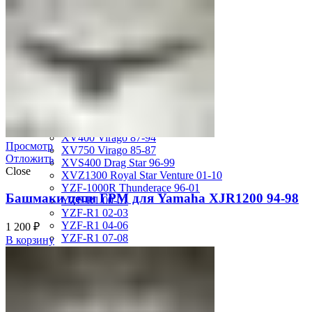
MT-01 05-09
MT-09 14-17
TDM850 96-01
TRX850 95-00
VMX12 V-max 88-07
XJ600S Diversion 92-04
XJR1200 94-98
XJR400 97-06
XV1700 Road Star 04-09
XV1900 Raider 08-17
XV400 Virago 87-94
Просмотр
XV750 Virago 85-87
Отложить
XVS400 Drag Star 96-99
Close
XVZ1300 Royal Star Venture 01-10
YZF-1000R Thunderace 96-01
Башмаки цепи ГРМ для Yamaha XJR1200 94-98
YZF-R1 00-01
YZF-R1 02-03
YZF-R1 04-06
1 200
₽
YZF-R1 07-08
В корзину
YZF-R1 09-14
YZF-R1 09-15
YZF-R1 98-99
YZF-R6 03-05
YZF-R6 06-07