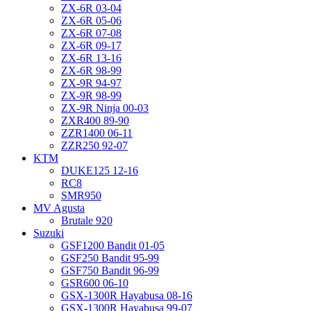
ZX-6R 03-04
ZX-6R 05-06
ZX-6R 07-08
ZX-6R 09-17
ZX-6R 13-16
ZX-6R 98-99
ZX-9R 94-97
ZX-9R 98-99
ZX-9R Ninja 00-03
ZXR400 89-90
ZZR1400 06-11
ZZR250 92-07
KTM
DUKE125 12-16
RC8
SMR950
MV Agusta
Brutale 920
Suzuki
GSF1200 Bandit 01-05
GSF250 Bandit 95-99
GSF750 Bandit 96-99
GSR600 06-10
GSX-1300R Hayabusa 08-16
GSX-1300R Hayabusa 99-07