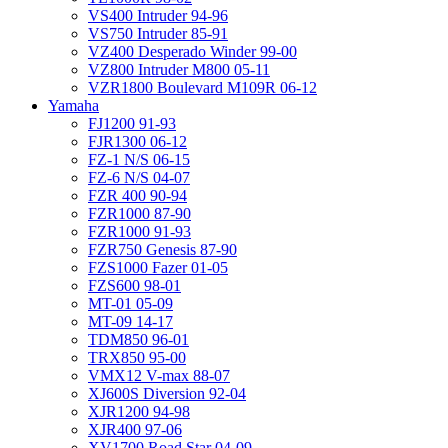
VS400 Intruder 94-96
VS750 Intruder 85-91
VZ400 Desperado Winder 99-00
VZ800 Intruder M800 05-11
VZR1800 Boulevard M109R 06-12
Yamaha
FJ1200 91-93
FJR1300 06-12
FZ-1 N/S 06-15
FZ-6 N/S 04-07
FZR 400 90-94
FZR1000 87-90
FZR1000 91-93
FZR750 Genesis 87-90
FZS1000 Fazer 01-05
FZS600 98-01
MT-01 05-09
MT-09 14-17
TDM850 96-01
TRX850 95-00
VMX12 V-max 88-07
XJ600S Diversion 92-04
XJR1200 94-98
XJR400 97-06
XV1700 Road Star 04-09