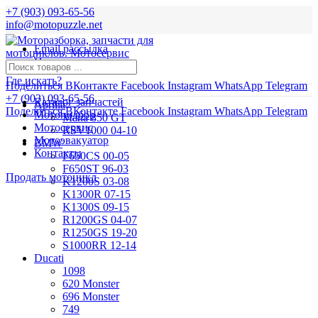
+7 (903) 093-65-56
info@motopuzzle.net
Email рассылка
Новости
Где искать?
Поделиться ВКонтакте
Facebook
Instagram
WhatsApp
Telegram
+7 (903) 093-65-56
Каталог запчастей
Aprilia
Поделиться ВКонтакте
Facebook
Instagram
WhatsApp
Telegram
Мотоподбор
Mana 850 GT
Мотосервис
RSV1000 04-10
Мотоэвакуатор
BMW
Контакты
F650CS 00-05
F650ST 96-03
Продать мотоцикл
K1200S 03-08
K1300R 07-15
K1300S 09-15
R1200GS 04-07
R1250GS 19-20
S1000RR 12-14
Ducati
1098
620 Monster
696 Monster
749