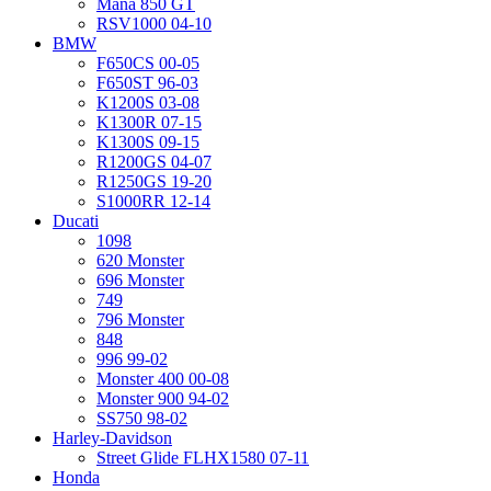
Mana 850 GT
RSV1000 04-10
BMW
F650CS 00-05
F650ST 96-03
K1200S 03-08
K1300R 07-15
K1300S 09-15
R1200GS 04-07
R1250GS 19-20
S1000RR 12-14
Ducati
1098
620 Monster
696 Monster
749
796 Monster
848
996 99-02
Monster 400 00-08
Monster 900 94-02
SS750 98-02
Harley-Davidson
Street Glide FLHX1580 07-11
Honda