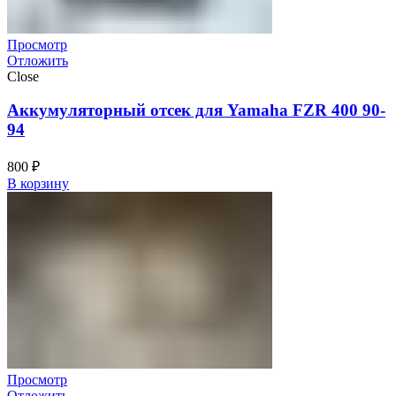
Просмотр
Отложить
Close
Аккумуляторный отсек для Yamaha FZR 400 90-
94
800
₽
В корзину
Просмотр
Отложить