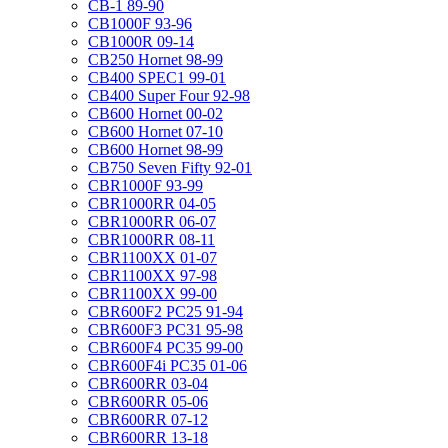
CB-1 89-90
CB1000F 93-96
CB1000R 09-14
CB250 Hornet 98-99
CB400 SPEC1 99-01
CB400 Super Four 92-98
CB600 Hornet 00-02
CB600 Hornet 07-10
CB600 Hornet 98-99
CB750 Seven Fifty 92-01
CBR1000F 93-99
CBR1000RR 04-05
CBR1000RR 06-07
CBR1000RR 08-11
CBR1100XX 01-07
CBR1100XX 97-98
CBR1100XX 99-00
CBR600F2 PC25 91-94
CBR600F3 PC31 95-98
CBR600F4 PC35 99-00
CBR600F4i PC35 01-06
CBR600RR 03-04
CBR600RR 05-06
CBR600RR 07-12
CBR600RR 13-18