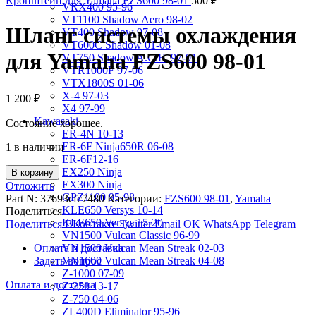
Кронштейн для Yamaha FZS600 98-01
500
₽
VRX400 95-96
VT1100 Shadow Aero 98-02
Шланг системы охлаждения
VT400 Shadow 97-08
VT600C Shadow 01-08
для Yamaha FZS600 98-01
VT750 Shadow A.C.E. 97-01
VTR1000F 97-06
VTX1800S 01-06
X-4 97-03
1 200
₽
X4 97-99
Kawasaki
Состояние хорошее.
ER-4N 10-13
ER-6F Ninja650R 06-08
1 в наличии
ER-6F12-16
EX250 Ninja
В корзину
EX300 Ninja
Отложить
GPZ1100 95-98
Part N:
37693cfc7480
Категории:
FZS600 98-01
,
Yamaha
KLE650 Versys 10-14
Поделиться
KLE650 Versys 15-20
Поделиться ВКонтакте
Twitter
Email
OK
WhatsApp
Telegram
VN1500 Vulcan Classic 96-99
Оплата и доставка
VN1500 Vulcan Mean Streak 02-03
Задать вопрос
VN1600 Vulcan Mean Streak 04-08
Z-1000 07-09
Оплата и доставка
Z-250 13-17
Z-750 04-06
ZL400D Eliminator 95-96