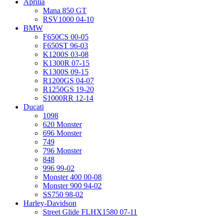
Aprilia
Mana 850 GT
RSV1000 04-10
BMW
F650CS 00-05
F650ST 96-03
K1200S 03-08
K1300R 07-15
K1300S 09-15
R1200GS 04-07
R1250GS 19-20
S1000RR 12-14
Ducati
1098
620 Monster
696 Monster
749
796 Monster
848
996 99-02
Monster 400 00-08
Monster 900 94-02
SS750 98-02
Harley-Davidson
Street Glide FLHX1580 07-11