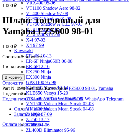
VRX400 95-96
1 000
₽
VT1100 Shadow Aero 98-02
VT400 Shadow 97-08
Шланг топливный для
VT600C Shadow 01-08
VT750 Shadow A.C.E. 97-01
Yamaha FZS600 98-01
VTR1000F 97-06
VTX1800S 01-06
X-4 97-03
X4 97-99
1 000
₽
Kawasaki
ER-4N 10-13
Состояние хорошее.
ER-6F Ninja650R 06-08
ER-6F12-16
1 в наличии
EX250 Ninja
EX300 Ninja
В корзину
GPZ1100 95-98
Отложить
KLE650 Versys 10-14
Part N:
093f65e080a2
Категории:
FZS600 98-01
,
Yamaha
KLE650 Versys 15-20
Поделиться
VN1500 Vulcan Classic 96-99
Поделиться ВКонтакте
Twitter
Email
OK
WhatsApp
Telegram
VN1500 Vulcan Mean Streak 02-03
Оплата и доставка
VN1600 Vulcan Mean Streak 04-08
Задать вопрос
Z-1000 07-09
Z-250 13-17
Оплата и доставка
Z-750 04-06
ZL400D Eliminator 95-96