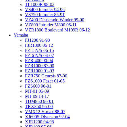
TL1000R 98-02
VS400 Intruder 94-96
VS750 Intruder 85-91
VZ400 Desperado Winder 99-00
VZ800 Intruder M800 05-11
VZR1800 Boulevard M109R 06-12
Yamaha
FJ1200 91-93
FJR1300 06-12
FZ-1 N/S 06-15
FZ-6 N/S 04-07
FZR 400 90-94
FZR1000 87-90
FZR1000 91-93
FZR750 Genesis 87-90
FZS1000 Fazer 01-05
FZS600 98-01
MT-01 05-09
MT-09 14-17
TDM850 96-01
TRX850 95-00
VMX12 V-max 88-07
XJ600S Diversion 92-04
XJR1200 94-98
XJR400 97-06