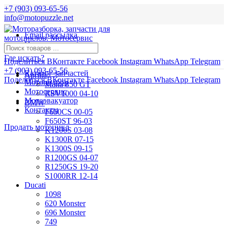
+7 (903) 093-65-56
info@motopuzzle.net
Email рассылка
Новости
Где искать?
Поделиться ВКонтакте
Facebook
Instagram
WhatsApp
Telegram
+7 (903) 093-65-56
Каталог запчастей
Aprilia
Поделиться ВКонтакте
Facebook
Instagram
WhatsApp
Telegram
Мотоподбор
Mana 850 GT
Мотосервис
RSV1000 04-10
Мотоэвакуатор
BMW
Контакты
F650CS 00-05
F650ST 96-03
Продать мотоцикл
K1200S 03-08
K1300R 07-15
K1300S 09-15
R1200GS 04-07
R1250GS 19-20
S1000RR 12-14
Ducati
1098
620 Monster
696 Monster
749