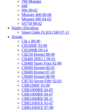
796 Monster
848
996 99-02
Monster 400 00-08
Monster 900 94-02
SS750 98-02
Harley-Davidson
Street Glide FLHX1580 07-11
Honda
CB-1 89-90
CB1000F 93-96
CB1000R 09-14
CB250 Hornet 98-99
CB400 SPEC1 99-01
CB400 Super Four 92-98
CB600 Hornet 00-02
CB600 Hornet 07-10
CB600 Hornet 98-99
CB750 Seven Fifty 92-01
CBR1000F 93-99
CBR1000RR 04-05
CBR1000RR 06-07
CBR1000RR 08-11
CBR1100XX 01-07
CBR1100XX 97-98