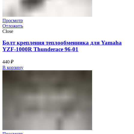
Просмотр
Отложить
Close
Болт крепления теплообменника для Yamaha
YZF-1000R Thunderace 96-01
440
₽
В корзину
Просмотр