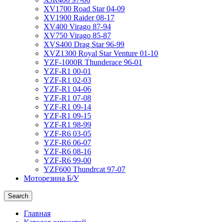
XV1700 Road Star 04-09
XV1900 Raider 08-17
XV400 Virago 87-94
XV750 Virago 85-87
XVS400 Drag Star 96-99
XVZ1300 Royal Star Venture 01-10
YZF-1000R Thunderace 96-01
YZF-R1 00-01
YZF-R1 02-03
YZF-R1 04-06
YZF-R1 07-08
YZF-R1 09-14
YZF-R1 09-15
YZF-R1 98-99
YZF-R6 03-05
YZF-R6 06-07
YZF-R6 08-16
YZF-R6 99-00
YZF600 Thundrcat 97-07
Моторезина Б/У
Search
Главная