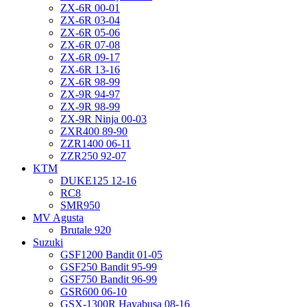
ZX-6R 00-01
ZX-6R 03-04
ZX-6R 05-06
ZX-6R 07-08
ZX-6R 09-17
ZX-6R 13-16
ZX-6R 98-99
ZX-9R 94-97
ZX-9R 98-99
ZX-9R Ninja 00-03
ZXR400 89-90
ZZR1400 06-11
ZZR250 92-07
KTM
DUKE125 12-16
RC8
SMR950
MV Agusta
Brutale 920
Suzuki
GSF1200 Bandit 01-05
GSF250 Bandit 95-99
GSF750 Bandit 96-99
GSR600 06-10
GSX-1300R Hayabusa 08-16