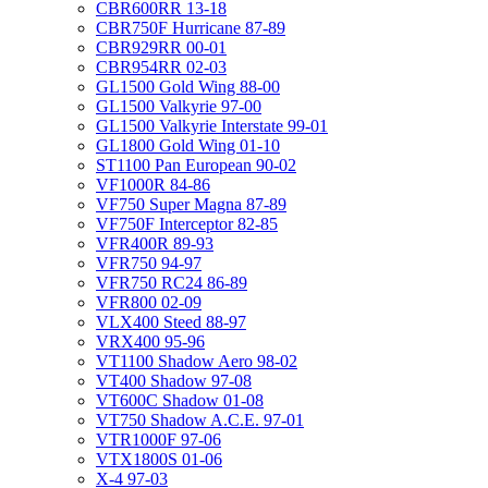
CBR600RR 13-18
CBR750F Hurricane 87-89
CBR929RR 00-01
CBR954RR 02-03
GL1500 Gold Wing 88-00
GL1500 Valkyrie 97-00
GL1500 Valkyrie Interstate 99-01
GL1800 Gold Wing 01-10
ST1100 Pan European 90-02
VF1000R 84-86
VF750 Super Magna 87-89
VF750F Interceptor 82-85
VFR400R 89-93
VFR750 94-97
VFR750 RC24 86-89
VFR800 02-09
VLX400 Steed 88-97
VRX400 95-96
VT1100 Shadow Aero 98-02
VT400 Shadow 97-08
VT600C Shadow 01-08
VT750 Shadow A.C.E. 97-01
VTR1000F 97-06
VTX1800S 01-06
X-4 97-03