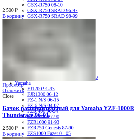
GSX-R750 08-10
2 500
₽
GSX-R750 SRAD 96-97
GSX-R750 SRAD 98-99
В корзину
GSX-R750 W 92-95
SV400 98-02
SV650 03-12
SV650 99-02
TL 1000 S
TL1000R 98-02
VS400 Intruder 94-96
VS750 Intruder 85-91
VZ400 Desperado Winder 99-00
VZ800 Intruder M800 05-11
VZR1800 Boulevard M109R 06-12
Yamaha
Просмотр
FJ1200 91-93
Отложить
FJR1300 06-12
Close
FZ-1 N/S 06-15
FZ-6 N/S 04-07
Бачок расширительный для Yamaha YZF-1000R
FZR 400 90-94
Thunderace 96-01
FZR1000 87-90
FZR1000 91-93
FZR750 Genesis 87-90
2 500
₽
FZS1000 Fazer 01-05
В корзину
FZS600 98-01