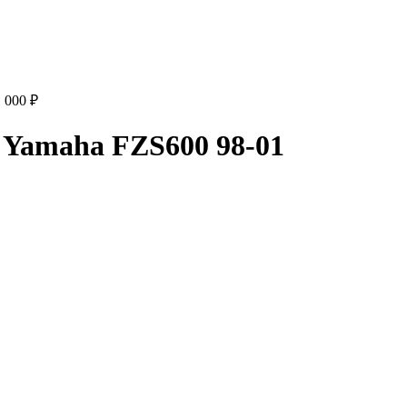
1 000
₽
 Yamaha FZS600 98-01