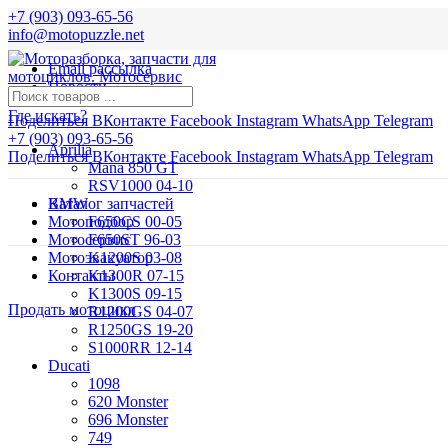
+7 (903) 093-65-56
info@motopuzzle.net
Email рассылка
Новости
Где искать?
Поделиться ВКонтакте
Facebook
Instagram
WhatsApp
Telegram
+7 (903) 093-65-56
Aprilia
Поделиться ВКонтакте
Facebook
Instagram
WhatsApp
Telegram
Mana 850 GT
RSV1000 04-10
BMW
Каталог запчастей
Мотоподбор
F650CS 00-05
Мотосервис
F650ST 96-03
Мотоэвакуатор
K1200S 03-08
Контакты
K1300R 07-15
K1300S 09-15
Продать мотоцикл
R1200GS 04-07
R1250GS 19-20
S1000RR 12-14
Ducati
1098
620 Monster
696 Monster
749