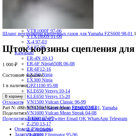
VRX400 95-96
VT1100 Shadow Aero 98-02
VT400 Shadow 97-08
VT600C Shadow 01-08
VT750 Shadow A.C.E. 97-01
VTR1000F 97-06
Шланг вентиляции картерных газов для Yamaha FZS600 98-01
VTX1800S 01-06
X-4 97-03
Шток корзины сцепления для
X4 97-99
Kawasaki
ER-4N 10-13
ER-6F Ninja650R 06-08
1 000
₽
ER-6F12-16
EX250 Ninja
Состояние хорошее.
EX300 Ninja
1 в наличии
GPZ1100 95-98
KLE650 Versys 10-14
KLE650 Versys 15-20
В корзину
VN1500 Vulcan Classic 96-99
Отложить
VN1500 Vulcan Mean Streak 02-03
Part N:
d82c8d1619ad
Категории:
FZS600 98-01
,
Yamaha
VN1600 Vulcan Mean Streak 04-08
Поделиться
Z-1000 07-09
Поделиться ВКонтакте
Twitter
Email
OK
WhatsApp
Telegram
Z-250 13-17
Оплата и доставка
Z-750 04-06
Задать вопрос
ZL400D Eliminator 95-96