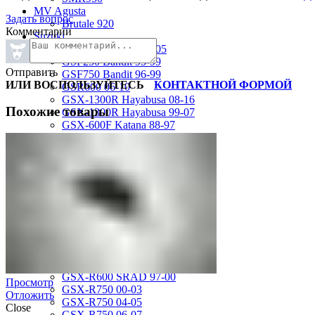
MV Agusta
Задать вопрос
Brutale 920
Комментарии
Suzuki
GSF1200 Bandit 01-05
GSF250 Bandit 95-99
Отправить
GSF750 Bandit 96-99
ИЛИ ВОСПОЛЬЗУЙТЕСЬ
КОНТАКТНОЙ ФОРМОЙ
GSR600 06-10
GSX-1300R Hayabusa 08-16
Похожие товары
GSX-1300R Hayabusa 99-07
GSX-600F Katana 88-97
GSX-R1000 01-02
GSX-R1000 03-04
GSX-R1000 05-06
GSX-R1000 07-08
GSX-R1000 09-16
GSX-R1100 93-98
GSX-R400 90-95
GSX-R600 01-03
GSX-R600 04-05
GSX-R600 06-07
GSX-R600 11-16
GSX-R600 SRAD 97-00
Просмотр
GSX-R750 00-03
Отложить
GSX-R750 04-05
Close
GSX-R750 06-07