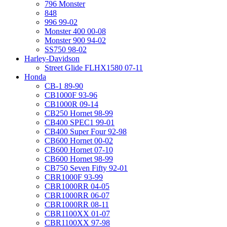
796 Monster
848
996 99-02
Monster 400 00-08
Monster 900 94-02
SS750 98-02
Harley-Davidson
Street Glide FLHX1580 07-11
Honda
CB-1 89-90
CB1000F 93-96
CB1000R 09-14
CB250 Hornet 98-99
CB400 SPEC1 99-01
CB400 Super Four 92-98
CB600 Hornet 00-02
CB600 Hornet 07-10
CB600 Hornet 98-99
CB750 Seven Fifty 92-01
CBR1000F 93-99
CBR1000RR 04-05
CBR1000RR 06-07
CBR1000RR 08-11
CBR1100XX 01-07
CBR1100XX 97-98