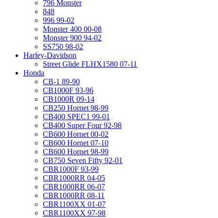
796 Monster
848
996 99-02
Monster 400 00-08
Monster 900 94-02
SS750 98-02
Harley-Davidson
Street Glide FLHX1580 07-11
Honda
CB-1 89-90
CB1000F 93-96
CB1000R 09-14
CB250 Hornet 98-99
CB400 SPEC1 99-01
CB400 Super Four 92-98
CB600 Hornet 00-02
CB600 Hornet 07-10
CB600 Hornet 98-99
CB750 Seven Fifty 92-01
CBR1000F 93-99
CBR1000RR 04-05
CBR1000RR 06-07
CBR1000RR 08-11
CBR1100XX 01-07
CBR1100XX 97-98