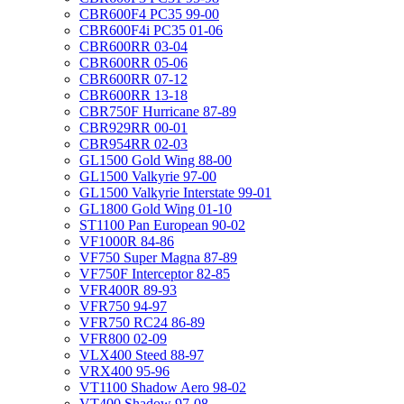
CBR600F4 PC35 99-00
CBR600F4i PC35 01-06
CBR600RR 03-04
CBR600RR 05-06
CBR600RR 07-12
CBR600RR 13-18
CBR750F Hurricane 87-89
CBR929RR 00-01
CBR954RR 02-03
GL1500 Gold Wing 88-00
GL1500 Valkyrie 97-00
GL1500 Valkyrie Interstate 99-01
GL1800 Gold Wing 01-10
ST1100 Pan European 90-02
VF1000R 84-86
VF750 Super Magna 87-89
VF750F Interceptor 82-85
VFR400R 89-93
VFR750 94-97
VFR750 RC24 86-89
VFR800 02-09
VLX400 Steed 88-97
VRX400 95-96
VT1100 Shadow Aero 98-02
VT400 Shadow 97-08