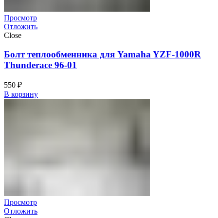
Просмотр
Отложить
Close
Болт теплообменника для Yamaha YZF-1000R
Thunderace 96-01
550
₽
В корзину
Просмотр
Отложить