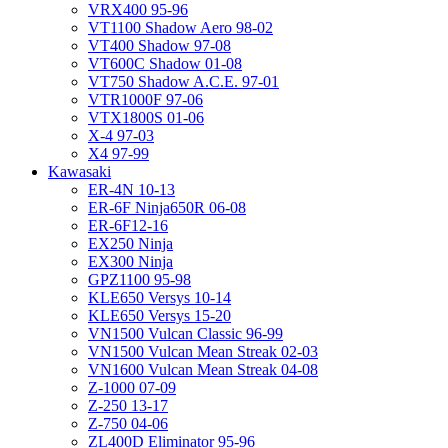
VRX400 95-96
VT1100 Shadow Aero 98-02
VT400 Shadow 97-08
VT600C Shadow 01-08
VT750 Shadow A.C.E. 97-01
VTR1000F 97-06
VTX1800S 01-06
X-4 97-03
X4 97-99
Kawasaki
ER-4N 10-13
ER-6F Ninja650R 06-08
ER-6F12-16
EX250 Ninja
EX300 Ninja
GPZ1100 95-98
KLE650 Versys 10-14
KLE650 Versys 15-20
VN1500 Vulcan Classic 96-99
VN1500 Vulcan Mean Streak 02-03
VN1600 Vulcan Mean Streak 04-08
Z-1000 07-09
Z-250 13-17
Z-750 04-06
ZL400D Eliminator 95-96