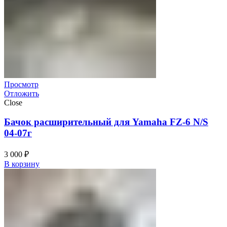
Просмотр
Отложить
Close
Бачок расширительный для Yamaha FZ-6 N/S
04-07г
3 000
₽
В корзину