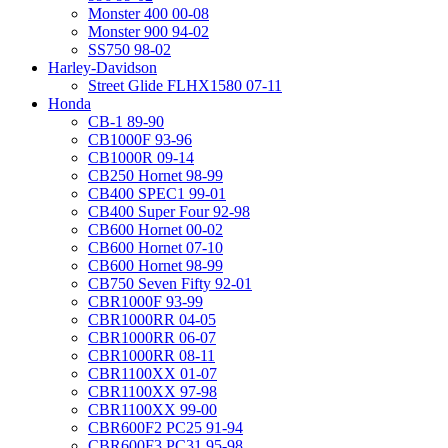
Monster 400 00-08
Monster 900 94-02
SS750 98-02
Harley-Davidson
Street Glide FLHX1580 07-11
Honda
CB-1 89-90
CB1000F 93-96
CB1000R 09-14
CB250 Hornet 98-99
CB400 SPEC1 99-01
CB400 Super Four 92-98
CB600 Hornet 00-02
CB600 Hornet 07-10
CB600 Hornet 98-99
CB750 Seven Fifty 92-01
CBR1000F 93-99
CBR1000RR 04-05
CBR1000RR 06-07
CBR1000RR 08-11
CBR1100XX 01-07
CBR1100XX 97-98
CBR1100XX 99-00
CBR600F2 PC25 91-94
CBR600F3 PC31 95-98