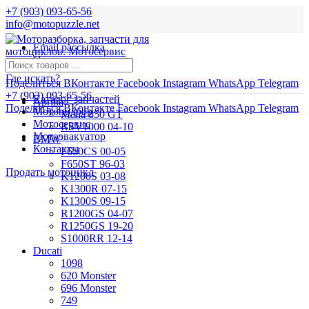
+7 (903) 093-65-56
info@motopuzzle.net
Email рассылка
Новости
Где искать?
Поделиться ВКонтакте
Facebook
Instagram
WhatsApp
Telegram
+7 (903) 093-65-56
Каталог запчастей
Aprilia
Поделиться ВКонтакте
Facebook
Instagram
WhatsApp
Telegram
Мотоподбор
Mana 850 GT
Мотосервис
RSV1000 04-10
Мотоэвакуатор
BMW
Контакты
F650CS 00-05
F650ST 96-03
Продать мотоцикл
K1200S 03-08
K1300R 07-15
K1300S 09-15
R1200GS 04-07
R1250GS 19-20
S1000RR 12-14
Ducati
1098
620 Monster
696 Monster
749