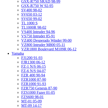
GSX-R750 SRAD 98-99
GSX-R750 W 92-95
SV400 98-02
SV650 03-12
SV650 99-02
TL 1000 S
TL1000R 98-02
VS400 Intruder 94-96
VS750 Intruder 85-91
VZ400 Desperado Winder 99-00
VZ800 Intruder M800 05-11
VZR1800 Boulevard M109R 06-12
Yamaha
FJ1200 91-93
FJR1300 06-12
FZ-1 N/S 06-15
FZ-6 N/S 04-07
FZR 400 90-94
FZR1000 87-90
FZR1000 91-93
FZR750 Genesis 87-90
FZS1000 Fazer 01-05
FZS600 98-01
MT-01 05-09
MT-09 14-17