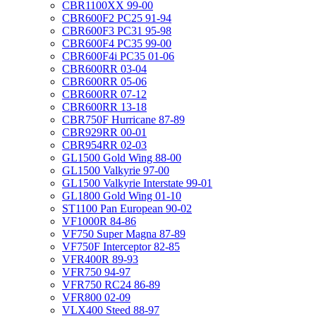
CBR1100XX 99-00
CBR600F2 PC25 91-94
CBR600F3 PC31 95-98
CBR600F4 PC35 99-00
CBR600F4i PC35 01-06
CBR600RR 03-04
CBR600RR 05-06
CBR600RR 07-12
CBR600RR 13-18
CBR750F Hurricane 87-89
CBR929RR 00-01
CBR954RR 02-03
GL1500 Gold Wing 88-00
GL1500 Valkyrie 97-00
GL1500 Valkyrie Interstate 99-01
GL1800 Gold Wing 01-10
ST1100 Pan European 90-02
VF1000R 84-86
VF750 Super Magna 87-89
VF750F Interceptor 82-85
VFR400R 89-93
VFR750 94-97
VFR750 RC24 86-89
VFR800 02-09
VLX400 Steed 88-97