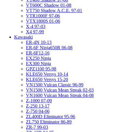
VT600C Shadow 01-08
VT750 Shadow A.C.E. 97-01
VTR1000F 97-06
VTX1800S 01-06
X-4 97-03
X4 97-99
Kawasaki
ER-4N 10-13
ER-6F Ninja650R 06-08
ER-6F12-16
EX250 Ninja
EX300 Ninja
GPZ1100 95-98
KLE650 Versys 10-14
KLE650 Versys 15-20
VN1500 Vulcan Classic 96-99
VN1500 Vulcan Mean Streak 02-03
VN1600 Vulcan Mean Streak 04-08
Z-1000 07-09
Z-250 13-17
Z-750 04-06
ZL400D Eliminator 95-96
ZL750 Eliminator 86-89
ZR-7 99-03