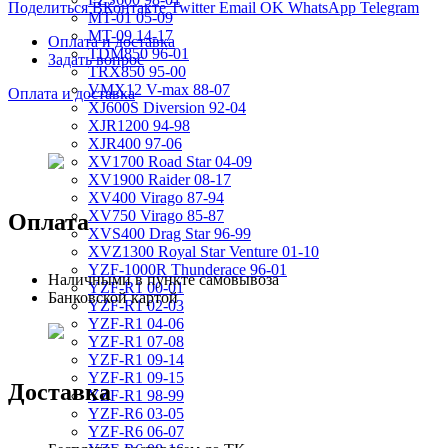
Поделиться ВКонтакте
Twitter
Email
OK
WhatsApp
Telegram
MT-01 05-09
MT-09 14-17
Оплата и доставка
TDM850 96-01
Задать вопрос
TRX850 95-00
VMX12 V-max 88-07
Оплата и доставка
XJ600S Diversion 92-04
XJR1200 94-98
XJR400 97-06
XV1700 Road Star 04-09
XV1900 Raider 08-17
XV400 Virago 87-94
XV750 Virago 85-87
Оплата
XVS400 Drag Star 96-99
XVZ1300 Royal Star Venture 01-10
YZF-1000R Thunderace 96-01
Наличными в пункте самовывоза
YZF-R1 00-01
Банковской картой
YZF-R1 02-03
YZF-R1 04-06
YZF-R1 07-08
YZF-R1 09-14
YZF-R1 09-15
Доставка
YZF-R1 98-99
YZF-R6 03-05
YZF-R6 06-07