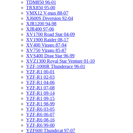
TDM850 96-01
TRX850 95-00
VMX12 V-max 88-07
XJ600S Diversion 92-04
XJR1200 94-98
XJR400 97-06
XV1700 Road Star 04-09
XV1900 Raider 08-17
XV400 Virago 87-94
XV750 Virago 85-87
XVS400 Drag Star 96-99
XVZ1300 Royal Star Venture 01-10
YZF-1000R Thunderace 96-01
YZF-R1 00-01
YZF-R1 02-03
YZF-R1 04-06
YZF-R1 07-08
YZF-R1 09-14
YZF-R1 09-15
YZF-R1 98-99
YZF-R6 03-05
YZF-R6 06-07
YZF-R6 08-16
YZF-R6 99-00
YZF600 Thundrcat 97-07