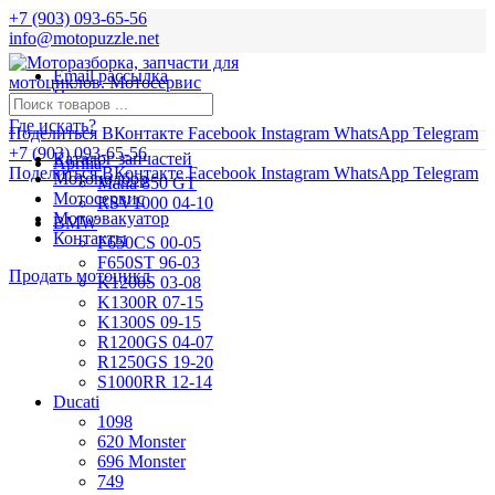
+7 (903) 093-65-56
info@motopuzzle.net
Email рассылка
Новости
Где искать?
Поделиться ВКонтакте
Facebook
Instagram
WhatsApp
Telegram
+7 (903) 093-65-56
Каталог запчастей
Aprilia
Поделиться ВКонтакте
Facebook
Instagram
WhatsApp
Telegram
Мотоподбор
Mana 850 GT
Мотосервис
RSV1000 04-10
Мотоэвакуатор
BMW
Контакты
F650CS 00-05
F650ST 96-03
Продать мотоцикл
K1200S 03-08
K1300R 07-15
K1300S 09-15
R1200GS 04-07
R1250GS 19-20
S1000RR 12-14
Ducati
1098
620 Monster
696 Monster
749