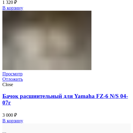
1 320
₽
В корзину
Просмотр
Отложить
Close
Бачок расшиительный для Yamaha FZ-6 N/S 04-
07г
3 000
₽
В корзину