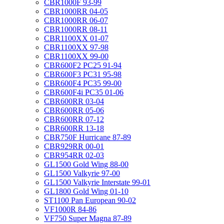
CBR1000F 93-99
CBR1000RR 04-05
CBR1000RR 06-07
CBR1000RR 08-11
CBR1100XX 01-07
CBR1100XX 97-98
CBR1100XX 99-00
CBR600F2 PC25 91-94
CBR600F3 PC31 95-98
CBR600F4 PC35 99-00
CBR600F4i PC35 01-06
CBR600RR 03-04
CBR600RR 05-06
CBR600RR 07-12
CBR600RR 13-18
CBR750F Hurricane 87-89
CBR929RR 00-01
CBR954RR 02-03
GL1500 Gold Wing 88-00
GL1500 Valkyrie 97-00
GL1500 Valkyrie Interstate 99-01
GL1800 Gold Wing 01-10
ST1100 Pan European 90-02
VF1000R 84-86
VF750 Super Magna 87-89