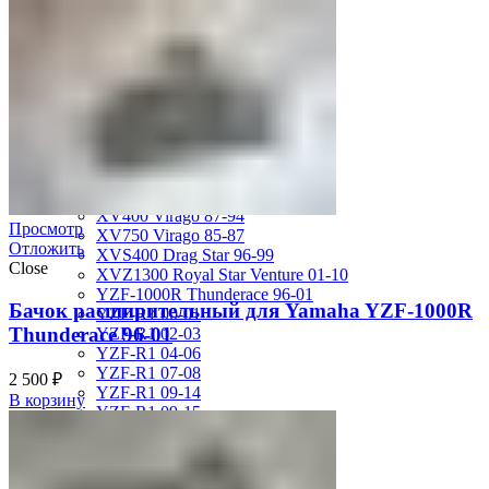
MT-01 05-09
MT-09 14-17
TDM850 96-01
TRX850 95-00
VMX12 V-max 88-07
XJ600S Diversion 92-04
XJR1200 94-98
XJR400 97-06
XV1700 Road Star 04-09
XV1900 Raider 08-17
XV400 Virago 87-94
Просмотр
XV750 Virago 85-87
Отложить
XVS400 Drag Star 96-99
Close
XVZ1300 Royal Star Venture 01-10
YZF-1000R Thunderace 96-01
Бачок расширительный для Yamaha YZF-1000R
YZF-R1 00-01
Thunderace 96-01
YZF-R1 02-03
YZF-R1 04-06
YZF-R1 07-08
2 500
₽
YZF-R1 09-14
В корзину
YZF-R1 09-15
YZF-R1 98-99
YZF-R6 03-05
YZF-R6 06-07