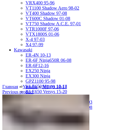
VRX400 95-96
VT1100 Shadow Aero 98-02
VT400 Shadow 97-08
VT600C Shadow 01-08
VT750 Shadow A.C.E. 97-01
VTR1000F 97-06
VTX1800S 01-06
X-4 97-03
X4 97-99
Kawasaki
ER-4N 10-13
ER-6F Ninja650R 06-08
ER-6F12-16
EX250 Ninja
EX300 Ninja
GPZ1100 95-98
KLE650 Versys 10-14
Главная
»
Yamaha
»
MT-09 14-17
KLE650 Versys 15-20
Previous product
VN1500 Vulcan Classic 96-99
VN1500 Vulcan Mean Streak 02-03
VN1600 Vulcan Mean Streak 04-08
Z-1000 07-09
Z-250 13-17
Z-750 04-06
ZL400D Eliminator 95-96