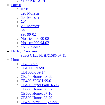
S1000RR 12-14
Ducati
1098
620 Monster
696 Monster
749
796 Monster
848
996 99-02
Monster 400 00-08
Monster 900 94-02
SS750 98-02
Harley-Davidson
Street Glide FLHX1580 07-11
Honda
CB-1 89-90
CB1000F 93-96
CB1000R 09-14
CB250 Hornet 98-99
CB400 SPEC1 99-01
CB400 Super Four 92-98
CB600 Hornet 00-02
CB600 Hornet 07-10
CB600 Hornet 98-99
CB750 Seven Fifty 92-01