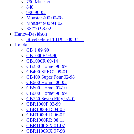
796 Monster
848
996 99-02
Monster 400 00-08
Monster 900 94-02
SS750 98-02
Harley-Davidson
Street Glide FLHX1580 07-11
Honda
CB-1 89-90
CB1000F 93-96
CB1000R 09-14
CB250 Hornet 98-99
CB400 SPEC1 99-01
CB400 Super Four 92-98
CB600 Hornet 00-02
CB600 Hornet 07-10
CB600 Hornet 98-99
CB750 Seven Fifty 92-01
CBR1000F 93-99
CBR1000RR 04-05
CBR1000RR 06-07
CBR1000RR 08-11
CBR1100XX 01-07
CBR1100XX 97-98