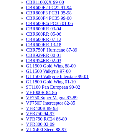
CBR1100XX 99-00
CBR600F2 PC25 91-94
CBR600F3 PC31 95-98
CBR600F4 PC35 99-00
CBR600F4i PC35 01-06
CBR600RR 03-04
CBR600RR 05-06
CBR600RR 07-12
CBR600RR 13-18
CBR750F Hurricane 87-89
CBR929RR 00-01
CBR954RR 02-03
GL1500 Gold Wing 88-00
GL1500 Valkyrie 97-00
GL1500 Valkyrie Interstate 99-01
GL1800 Gold Wing 01-10
ST1100 Pan European 90-02
VF1000R 84-86
VF750 Super Magna 87-89
VF750F Interceptor 82-85
VFR400R 89-93
VFR750 94-97
VFR750 RC24 86-89
VFR800 02-09
VLX400 Steed 88-97