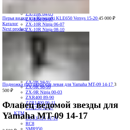
ZL750 Eliminator 86-89
ZR-7 99-03
ZX-10R 04-05
Перья вилки для Kawasaki KLE650 Versys 15-20
45 000
₽
ZX-10R 06-07
Каталог
ZX-10R Ninja 06-07
Next product
ZX-10R Ninja 08-10
ZX-10R Ninja 11-15
ZX-12R Ninja 02-06
ZX-6R 00-01
ZX-6R 03-04
ZX-6R 05-06
ZX-6R 07-08
ZX-6R 09-17
ZX-6R 13-16
ZX-6R 98-99
ZX-9R 94-97
Подножка пассажирская левая для Yamaha MT-09 14-17
3
ZX-9R 98-99
500
₽
ZX-9R Ninja 00-03
ZXR400 89-90
Фланец ведомой звезды для
ZZR1400 06-11
ZZR250 92-07
Yamaha MT-09 14-17
KTM
DUKE125 12-16
RC8
SMR950