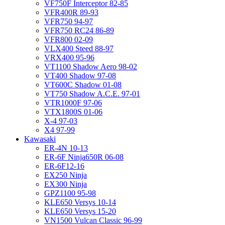
VF750F Interceptor 82-85
VFR400R 89-93
VFR750 94-97
VFR750 RC24 86-89
VFR800 02-09
VLX400 Steed 88-97
VRX400 95-96
VT1100 Shadow Aero 98-02
VT400 Shadow 97-08
VT600C Shadow 01-08
VT750 Shadow A.C.E. 97-01
VTR1000F 97-06
VTX1800S 01-06
X-4 97-03
X4 97-99
Kawasaki
ER-4N 10-13
ER-6F Ninja650R 06-08
ER-6F12-16
EX250 Ninja
EX300 Ninja
GPZ1100 95-98
KLE650 Versys 10-14
KLE650 Versys 15-20
VN1500 Vulcan Classic 96-99