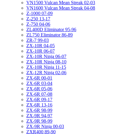
VN1500 Vulcan Mean Streak 02-03
VN1600 Vulcan Mean Streak 04-08
Z-1000 07-09
Z-250 13-17
Z-750 04-06
ZL400D Eliminator 95-96
ZL750 Eliminator 86-89
ZR-7 99-03
ZX-10R 04-05
ZX-10R 06-07
ZX-10R Ninja 06-07
ZX-10R Ninja 08-10
ZX-10R Ninja 11-15
ZX-12R Ninja 02-06
ZX-6R 00-01
ZX-6R 03-04
ZX-6R 05-06
ZX-6R 07-08
ZX-6R 09-17
ZX-6R 13-16
ZX-6R 98-99
ZX-9R 94-97
ZX-9R 98-99
ZX-9R Ninja 00-03
ZXR400 89-90