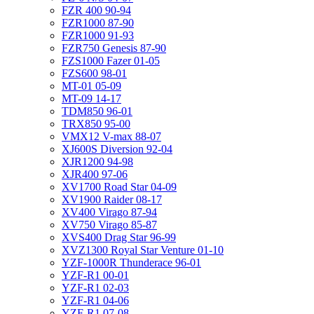
FZR 400 90-94
FZR1000 87-90
FZR1000 91-93
FZR750 Genesis 87-90
FZS1000 Fazer 01-05
FZS600 98-01
MT-01 05-09
MT-09 14-17
TDM850 96-01
TRX850 95-00
VMX12 V-max 88-07
XJ600S Diversion 92-04
XJR1200 94-98
XJR400 97-06
XV1700 Road Star 04-09
XV1900 Raider 08-17
XV400 Virago 87-94
XV750 Virago 85-87
XVS400 Drag Star 96-99
XVZ1300 Royal Star Venture 01-10
YZF-1000R Thunderace 96-01
YZF-R1 00-01
YZF-R1 02-03
YZF-R1 04-06
YZF-R1 07-08