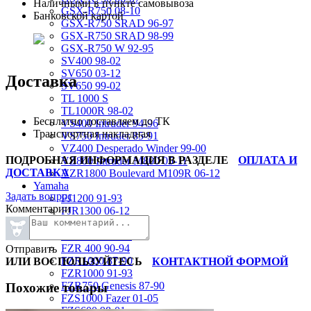
Наличными в пункте самовывоза
GSX-R750 08-10
Банковской картой
GSX-R750 SRAD 96-97
GSX-R750 SRAD 98-99
GSX-R750 W 92-95
SV400 98-02
SV650 03-12
Доставка
SV650 99-02
TL 1000 S
TL1000R 98-02
Бесплатно доставляем до ТК
VS400 Intruder 94-96
Транспортная накладная
VS750 Intruder 85-91
VZ400 Desperado Winder 99-00
ПОДРОБНАЯ ИНФОРМАЦИЯ В РАЗДЕЛЕ
ОПЛАТА И
VZ800 Intruder M800 05-11
ДОСТАВКА
VZR1800 Boulevard M109R 06-12
Yamaha
Задать вопрос
FJ1200 91-93
Комментарии
FJR1300 06-12
FZ-1 N/S 06-15
FZ-6 N/S 04-07
FZR 400 90-94
Отправить
FZR1000 87-90
ИЛИ ВОСПОЛЬЗУЙТЕСЬ
КОНТАКТНОЙ ФОРМОЙ
FZR1000 91-93
FZR750 Genesis 87-90
Похожие товары
FZS1000 Fazer 01-05
FZS600 98-01