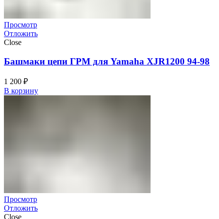
Просмотр
Отложить
Close
Башмаки цепи ГРМ для Yamaha XJR1200 94-98
1 200
₽
В корзину
Просмотр
Отложить
Close