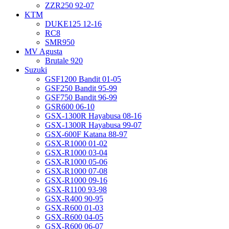
ZZR250 92-07
KTM
DUKE125 12-16
RC8
SMR950
MV Agusta
Brutale 920
Suzuki
GSF1200 Bandit 01-05
GSF250 Bandit 95-99
GSF750 Bandit 96-99
GSR600 06-10
GSX-1300R Hayabusa 08-16
GSX-1300R Hayabusa 99-07
GSX-600F Katana 88-97
GSX-R1000 01-02
GSX-R1000 03-04
GSX-R1000 05-06
GSX-R1000 07-08
GSX-R1000 09-16
GSX-R1100 93-98
GSX-R400 90-95
GSX-R600 01-03
GSX-R600 04-05
GSX-R600 06-07