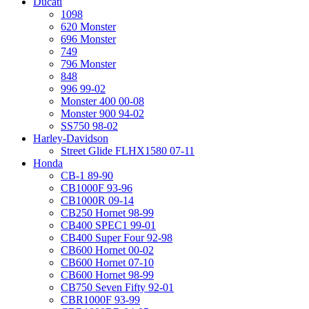
Ducati
1098
620 Monster
696 Monster
749
796 Monster
848
996 99-02
Monster 400 00-08
Monster 900 94-02
SS750 98-02
Harley-Davidson
Street Glide FLHX1580 07-11
Honda
CB-1 89-90
CB1000F 93-96
CB1000R 09-14
CB250 Hornet 98-99
CB400 SPEC1 99-01
CB400 Super Four 92-98
CB600 Hornet 00-02
CB600 Hornet 07-10
CB600 Hornet 98-99
CB750 Seven Fifty 92-01
CBR1000F 93-99