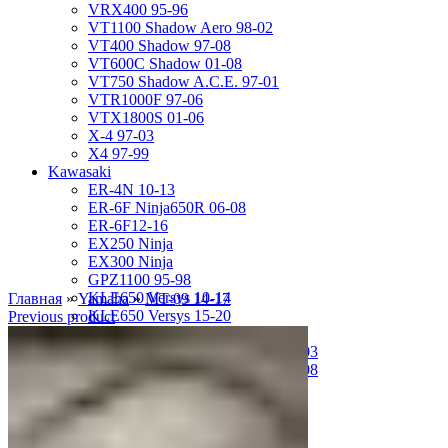
VRX400 95-96
VT1100 Shadow Aero 98-02
VT400 Shadow 97-08
VT600C Shadow 01-08
VT750 Shadow A.C.E. 97-01
VTR1000F 97-06
VTX1800S 01-06
X-4 97-03
X4 97-99
Kawasaki
ER-4N 10-13
ER-6F Ninja650R 06-08
ER-6F12-16
EX250 Ninja
EX300 Ninja
GPZ1100 95-98
KLE650 Versys 10-14
Главная
»
Yamaha
»
MT-09 14-17
KLE650 Versys 15-20
Previous product
VN1500 Vulcan Classic 96-99
VN1500 Vulcan Mean Streak 02-03
VN1600 Vulcan Mean Streak 04-08
Z-1000 07-09
Z-250 13-17
Z-750 04-06
ZL400D Eliminator 95-96