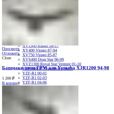
MT-01 05-09
MT-09 14-17
TDM850 96-01
TRX850 95-00
VMX12 V-max 88-07
XJ600S Diversion 92-04
XJR1200 94-98
XJR400 97-06
XV1700 Road Star 04-09
XV1900 Raider 08-17
Просмотр
XV400 Virago 87-94
Отложить
XV750 Virago 85-87
Close
XVS400 Drag Star 96-99
XVZ1300 Royal Star Venture 01-10
Башмаки цепи ГРМ для Yamaha XJR1200 94-98
YZF-1000R Thunderace 96-01
YZF-R1 00-01
YZF-R1 02-03
1 200
₽
YZF-R1 04-06
В корзину
YZF-R1 07-08
YZF-R1 09-14
YZF-R1 09-15
YZF-R1 98-99
YZF-R6 03-05
YZF-R6 06-07