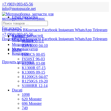
+7 (903) 093-65-56
info@motopuzzle.net
Email рассылка
Новости
Где искать?
Поделиться ВКонтакте
Facebook
Instagram
WhatsApp
Telegram
+7 (903) 093-65-56
Каталог запчастей
Aprilia
Поделиться ВКонтакте
Facebook
Instagram
WhatsApp
Telegram
Мотоподбор
Mana 850 GT
Мотосервис
RSV1000 04-10
Мотоэвакуатор
BMW
Контакты
F650CS 00-05
F650ST 96-03
Продать мотоцикл
K1200S 03-08
K1300R 07-15
K1300S 09-15
R1200GS 04-07
R1250GS 19-20
S1000RR 12-14
Ducati
1098
620 Monster
696 Monster
749