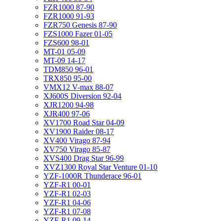
FZR1000 87-90
FZR1000 91-93
FZR750 Genesis 87-90
FZS1000 Fazer 01-05
FZS600 98-01
MT-01 05-09
MT-09 14-17
TDM850 96-01
TRX850 95-00
VMX12 V-max 88-07
XJ600S Diversion 92-04
XJR1200 94-98
XJR400 97-06
XV1700 Road Star 04-09
XV1900 Raider 08-17
XV400 Virago 87-94
XV750 Virago 85-87
XVS400 Drag Star 96-99
XVZ1300 Royal Star Venture 01-10
YZF-1000R Thunderace 96-01
YZF-R1 00-01
YZF-R1 02-03
YZF-R1 04-06
YZF-R1 07-08
YZF-R1 09-14