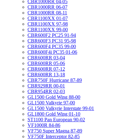
CBR1000RR 04-05
CBR1000RR 06-07
CBR1000RR 08-11
CBR1100XX 01-07
CBR1100XX 97-98
CBR1100XX 99-00
CBR600F2 PC25 91-94
CBR600F3 PC31 95-98
CBR600F4 PC35 99-00
CBR600F4i PC35 01-06
CBR600RR 03-04
CBR600RR 05-06
CBR600RR 07-12
CBR600RR 13-18
CBR750F Hurricane 87-89
CBR929RR 00-01
CBR954RR 02-03
GL1500 Gold Wing 88-00
GL1500 Valkyrie 97-00
GL1500 Valkyrie Interstate 99-01
GL1800 Gold Wing 01-10
ST1100 Pan European 90-02
VF1000R 84-86
VF750 Super Magna 87-89
VF750F Interceptor 82-85