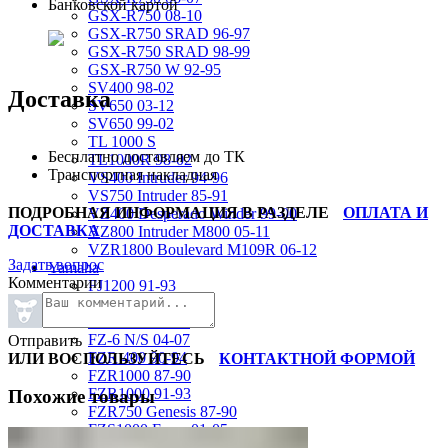
Банковской картой
GSX-R750 08-10
GSX-R750 SRAD 96-97
GSX-R750 SRAD 98-99
GSX-R750 W 92-95
SV400 98-02
Доставка
SV650 03-12
SV650 99-02
TL 1000 S
Бесплатно доставляем до ТК
TL1000R 98-02
Транспортная накладная
VS400 Intruder 94-96
VS750 Intruder 85-91
ПОДРОБНАЯ ИНФОРМАЦИЯ В РАЗДЕЛЕ
ОПЛАТА И
VZ400 Desperado Winder 99-00
ДОСТАВКА
VZ800 Intruder M800 05-11
VZR1800 Boulevard M109R 06-12
Задать вопрос
Yamaha
Комментарии
FJ1200 91-93
FJR1300 06-12
FZ-1 N/S 06-15
FZ-6 N/S 04-07
Отправить
FZR 400 90-94
ИЛИ ВОСПОЛЬЗУЙТЕСЬ
КОНТАКТНОЙ ФОРМОЙ
FZR1000 87-90
FZR1000 91-93
Похожие товары
FZR750 Genesis 87-90
FZS1000 Fazer 01-05
FZS600 98-01