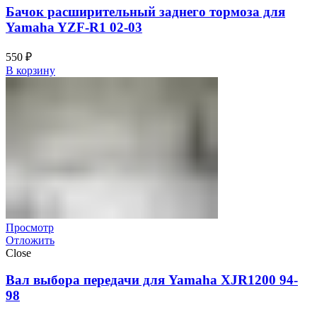
Бачок расширительный заднего тормоза для
Yamaha YZF-R1 02-03
550
₽
В корзину
Просмотр
Отложить
Close
Вал выбора передачи для Yamaha XJR1200 94-
98