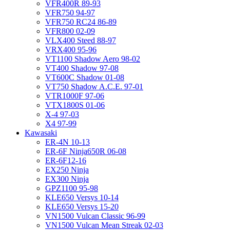
VFR400R 89-93
VFR750 94-97
VFR750 RC24 86-89
VFR800 02-09
VLX400 Steed 88-97
VRX400 95-96
VT1100 Shadow Aero 98-02
VT400 Shadow 97-08
VT600C Shadow 01-08
VT750 Shadow A.C.E. 97-01
VTR1000F 97-06
VTX1800S 01-06
X-4 97-03
X4 97-99
Kawasaki
ER-4N 10-13
ER-6F Ninja650R 06-08
ER-6F12-16
EX250 Ninja
EX300 Ninja
GPZ1100 95-98
KLE650 Versys 10-14
KLE650 Versys 15-20
VN1500 Vulcan Classic 96-99
VN1500 Vulcan Mean Streak 02-03