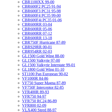
CBR1100XX 99-00
CBR600F2 PC25 91-94
CBR600F3 PC31 95-98
CBR600F4 PC35 99-00
CBR600F4i PC35 01-06
CBR600RR 03-04
CBR600RR 05-06
CBR600RR 07-12
CBR600RR 13-18
CBR750F Hurricane 87-89
CBR929RR 00-01
CBR954RR 02-03
GL1500 Gold Wing 88-00
GL1500 Valkyrie 97-00
GL1500 Valkyrie Interstate 99-01
GL1800 Gold Wing 01-10
ST1100 Pan European 90-02
VF1000R 84-86
VF750 Super Magna 87-89
VF750F Interceptor 82-85
VFR400R 89-93
VFR750 94-97
VFR750 RC24 86-89
VFR800 02-09
VLX400 Steed 88-97