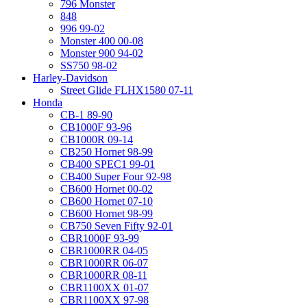
796 Monster
848
996 99-02
Monster 400 00-08
Monster 900 94-02
SS750 98-02
Harley-Davidson
Street Glide FLHX1580 07-11
Honda
CB-1 89-90
CB1000F 93-96
CB1000R 09-14
CB250 Hornet 98-99
CB400 SPEC1 99-01
CB400 Super Four 92-98
CB600 Hornet 00-02
CB600 Hornet 07-10
CB600 Hornet 98-99
CB750 Seven Fifty 92-01
CBR1000F 93-99
CBR1000RR 04-05
CBR1000RR 06-07
CBR1000RR 08-11
CBR1100XX 01-07
CBR1100XX 97-98