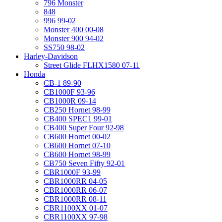
796 Monster
848
996 99-02
Monster 400 00-08
Monster 900 94-02
SS750 98-02
Harley-Davidson
Street Glide FLHX1580 07-11
Honda
CB-1 89-90
CB1000F 93-96
CB1000R 09-14
CB250 Hornet 98-99
CB400 SPEC1 99-01
CB400 Super Four 92-98
CB600 Hornet 00-02
CB600 Hornet 07-10
CB600 Hornet 98-99
CB750 Seven Fifty 92-01
CBR1000F 93-99
CBR1000RR 04-05
CBR1000RR 06-07
CBR1000RR 08-11
CBR1100XX 01-07
CBR1100XX 97-98