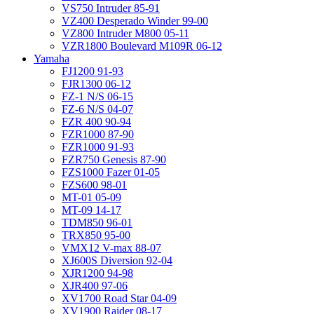
VS750 Intruder 85-91
VZ400 Desperado Winder 99-00
VZ800 Intruder M800 05-11
VZR1800 Boulevard M109R 06-12
Yamaha
FJ1200 91-93
FJR1300 06-12
FZ-1 N/S 06-15
FZ-6 N/S 04-07
FZR 400 90-94
FZR1000 87-90
FZR1000 91-93
FZR750 Genesis 87-90
FZS1000 Fazer 01-05
FZS600 98-01
MT-01 05-09
MT-09 14-17
TDM850 96-01
TRX850 95-00
VMX12 V-max 88-07
XJ600S Diversion 92-04
XJR1200 94-98
XJR400 97-06
XV1700 Road Star 04-09
XV1900 Raider 08-17