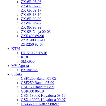
ZX-6R 05-06
ZX-6R 07-08
ZX-6R 09-17
ZX-6R 13-16
ZX-6R 98-99
ZX-9R 94-97
ZX-9R 98-99
ZX-9R Ninja 00-03
ZXR400 89-90
ZZR1400 06-11
ZZR250 92-07
KTM
DUKE125 12-16
RC8
SMR950
MV Agusta
Brutale 920
Suzuki
GSF1200 Bandit 01-05
GSF250 Bandit 95-99
GSF750 Bandit 96-99
GSR600 06-10
GSX-1300R Hayabusa 08-16
GSX-1300R Hayabusa 99-07
GSX-600F Katana 88-97