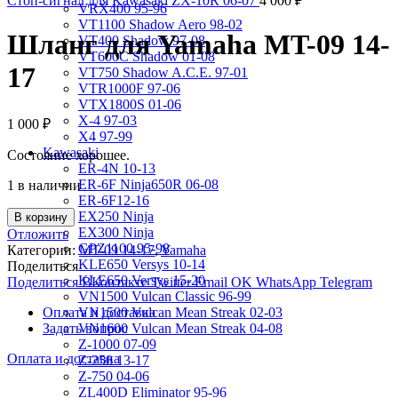
Стоп-сигнал для Kawasaki ZX-10R 06-07
4 000
₽
VRX400 95-96
VT1100 Shadow Aero 98-02
Шланг для Yamaha MT-09 14-
VT400 Shadow 97-08
VT600C Shadow 01-08
17
VT750 Shadow A.C.E. 97-01
VTR1000F 97-06
VTX1800S 01-06
X-4 97-03
1 000
₽
X4 97-99
Kawasaki
Состояние хорошее.
ER-4N 10-13
ER-6F Ninja650R 06-08
1 в наличии
ER-6F12-16
EX250 Ninja
В корзину
EX300 Ninja
Отложить
GPZ1100 95-98
Категории:
MT-09 14-17
,
Yamaha
KLE650 Versys 10-14
Поделиться
KLE650 Versys 15-20
Поделиться ВКонтакте
Twitter
Email
OK
WhatsApp
Telegram
VN1500 Vulcan Classic 96-99
Оплата и доставка
VN1500 Vulcan Mean Streak 02-03
Задать вопрос
VN1600 Vulcan Mean Streak 04-08
Z-1000 07-09
Оплата и доставка
Z-250 13-17
Z-750 04-06
ZL400D Eliminator 95-96