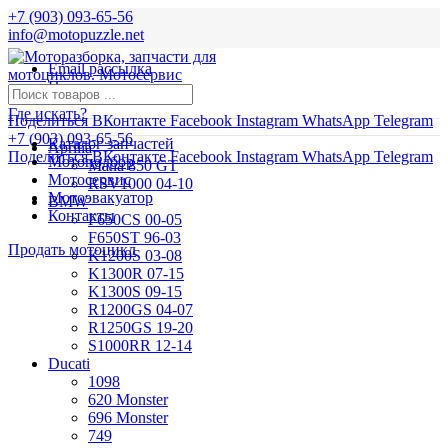
+7 (903) 093-65-56
info@motopuzzle.net
Email рассылка
Новости
Где искать?
Поделиться ВКонтакте
Facebook
Instagram
WhatsApp
Telegram
+7 (903) 093-65-56
Каталог запчастей
Aprilia
Поделиться ВКонтакте
Facebook
Instagram
WhatsApp
Telegram
Мотоподбор
Mana 850 GT
Мотосервис
RSV1000 04-10
Мотоэвакуатор
BMW
Контакты
F650CS 00-05
F650ST 96-03
Продать мотоцикл
K1200S 03-08
K1300R 07-15
K1300S 09-15
R1200GS 04-07
R1250GS 19-20
S1000RR 12-14
Ducati
1098
620 Monster
696 Monster
749