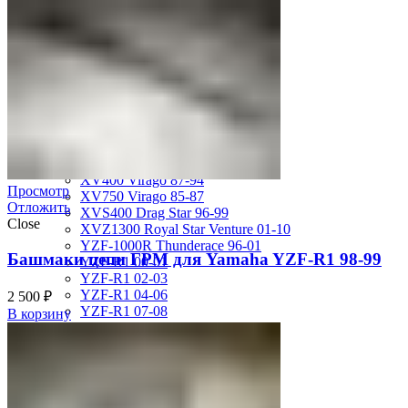
MT-01 05-09
MT-09 14-17
TDM850 96-01
TRX850 95-00
VMX12 V-max 88-07
XJ600S Diversion 92-04
XJR1200 94-98
XJR400 97-06
XV1700 Road Star 04-09
XV1900 Raider 08-17
XV400 Virago 87-94
Просмотр
XV750 Virago 85-87
Отложить
XVS400 Drag Star 96-99
Close
XVZ1300 Royal Star Venture 01-10
YZF-1000R Thunderace 96-01
Башмаки цепи ГРМ для Yamaha YZF-R1 98-99
YZF-R1 00-01
YZF-R1 02-03
YZF-R1 04-06
2 500
₽
YZF-R1 07-08
В корзину
YZF-R1 09-14
YZF-R1 09-15
YZF-R1 98-99
YZF-R6 03-05
YZF-R6 06-07