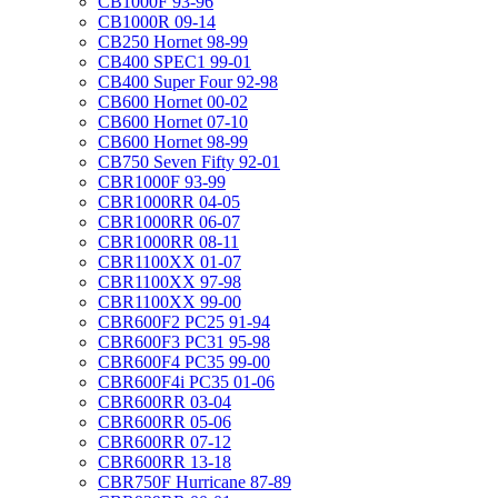
CB1000F 93-96
CB1000R 09-14
CB250 Hornet 98-99
CB400 SPEC1 99-01
CB400 Super Four 92-98
CB600 Hornet 00-02
CB600 Hornet 07-10
CB600 Hornet 98-99
CB750 Seven Fifty 92-01
CBR1000F 93-99
CBR1000RR 04-05
CBR1000RR 06-07
CBR1000RR 08-11
CBR1100XX 01-07
CBR1100XX 97-98
CBR1100XX 99-00
CBR600F2 PC25 91-94
CBR600F3 PC31 95-98
CBR600F4 PC35 99-00
CBR600F4i PC35 01-06
CBR600RR 03-04
CBR600RR 05-06
CBR600RR 07-12
CBR600RR 13-18
CBR750F Hurricane 87-89