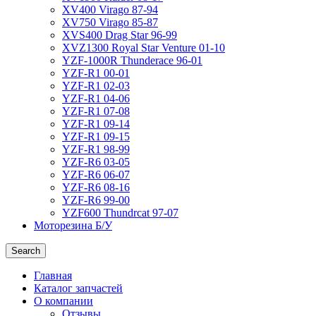
XV400 Virago 87-94
XV750 Virago 85-87
XVS400 Drag Star 96-99
XVZ1300 Royal Star Venture 01-10
YZF-1000R Thunderace 96-01
YZF-R1 00-01
YZF-R1 02-03
YZF-R1 04-06
YZF-R1 07-08
YZF-R1 09-14
YZF-R1 09-15
YZF-R1 98-99
YZF-R6 03-05
YZF-R6 06-07
YZF-R6 08-16
YZF-R6 99-00
YZF600 Thundrcat 97-07
Моторезина Б/У
Search
Главная
Каталог запчастей
О компании
Отзывы