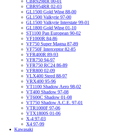
CBR929RR 00-01
CBR954RR 02-03
GL1500 Gold Wing 88-00
GL1500 Valkyrie 97-00
GL1500 Valkyrie Interstate 99-01
GL1800 Gold Wing 01-10
ST1100 Pan European 90-02
VF1000R 84-86
VF750 Super Magna 87-89
VF750F Interceptor 82-85
VFR400R 89-93
VFR750 94-97
VFR750 RC24 86-89
VFR800 02-09
VLX400 Steed 88-97
VRX400 95-96
VT1100 Shadow Aero 98-02
VT400 Shadow 97-08
VT600C Shadow 01-08
VT750 Shadow A.C.E. 97-01
VTR1000F 97-06
VTX1800S 01-06
X-4 97-03
X4 97-99
Kawasaki