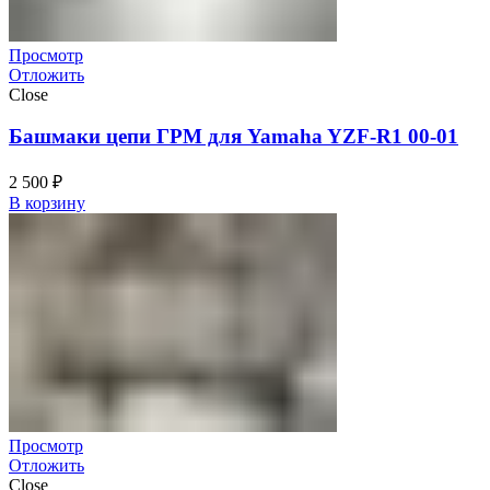
Просмотр
Отложить
Close
Башмаки цепи ГРМ для Yamaha YZF-R1 00-01
2 500
₽
В корзину
Просмотр
Отложить
Close