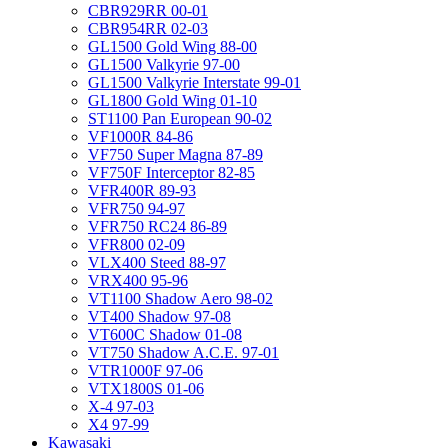
CBR929RR 00-01
CBR954RR 02-03
GL1500 Gold Wing 88-00
GL1500 Valkyrie 97-00
GL1500 Valkyrie Interstate 99-01
GL1800 Gold Wing 01-10
ST1100 Pan European 90-02
VF1000R 84-86
VF750 Super Magna 87-89
VF750F Interceptor 82-85
VFR400R 89-93
VFR750 94-97
VFR750 RC24 86-89
VFR800 02-09
VLX400 Steed 88-97
VRX400 95-96
VT1100 Shadow Aero 98-02
VT400 Shadow 97-08
VT600C Shadow 01-08
VT750 Shadow A.C.E. 97-01
VTR1000F 97-06
VTX1800S 01-06
X-4 97-03
X4 97-99
Kawasaki