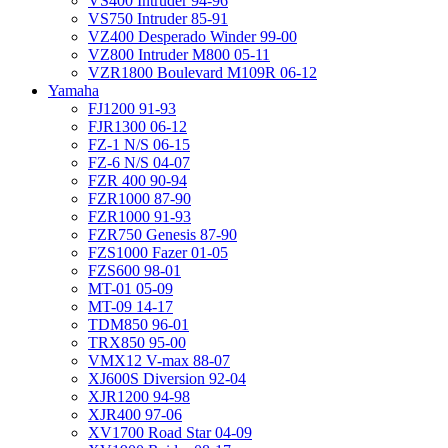
VS400 Intruder 94-96
VS750 Intruder 85-91
VZ400 Desperado Winder 99-00
VZ800 Intruder M800 05-11
VZR1800 Boulevard M109R 06-12
Yamaha
FJ1200 91-93
FJR1300 06-12
FZ-1 N/S 06-15
FZ-6 N/S 04-07
FZR 400 90-94
FZR1000 87-90
FZR1000 91-93
FZR750 Genesis 87-90
FZS1000 Fazer 01-05
FZS600 98-01
MT-01 05-09
MT-09 14-17
TDM850 96-01
TRX850 95-00
VMX12 V-max 88-07
XJ600S Diversion 92-04
XJR1200 94-98
XJR400 97-06
XV1700 Road Star 04-09