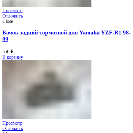
Просмотр
Отложить
Close
Бачок задний тормозной для Yamaha YZF-R1 98-
99
550
₽
В корзину
Просмотр
Отложить