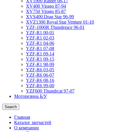
XV1900 Raider 08-17
XV400 Virago 87-94
XV750 Virago 85-87
XVS400 Drag Star 96-99
XVZ1300 Royal Star Venture 01-10
YZF-1000R Thunderace 96-01
YZF-R1 00-01
YZF-R1 02-03
YZF-R1 04-06
YZF-R1 07-08
YZF-R1 09-14
YZF-R1 09-15
YZF-R1 98-99
YZF-R6 03-05
YZF-R6 06-07
YZF-R6 08-16
YZF-R6 99-00
YZF600 Thundrcat 97-07
Моторезина Б/У
Search
Главная
Каталог запчастей
О компании