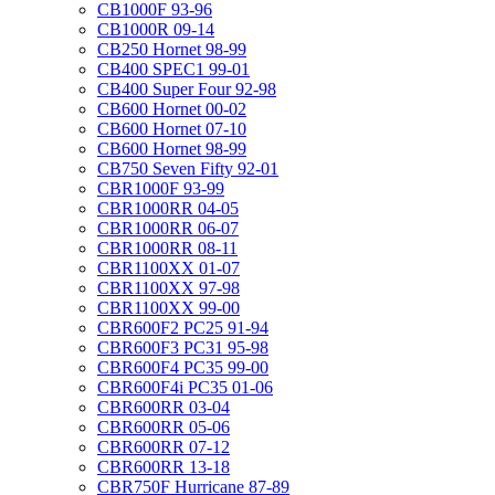
CB1000F 93-96
CB1000R 09-14
CB250 Hornet 98-99
CB400 SPEC1 99-01
CB400 Super Four 92-98
CB600 Hornet 00-02
CB600 Hornet 07-10
CB600 Hornet 98-99
CB750 Seven Fifty 92-01
CBR1000F 93-99
CBR1000RR 04-05
CBR1000RR 06-07
CBR1000RR 08-11
CBR1100XX 01-07
CBR1100XX 97-98
CBR1100XX 99-00
CBR600F2 PC25 91-94
CBR600F3 PC31 95-98
CBR600F4 PC35 99-00
CBR600F4i PC35 01-06
CBR600RR 03-04
CBR600RR 05-06
CBR600RR 07-12
CBR600RR 13-18
CBR750F Hurricane 87-89