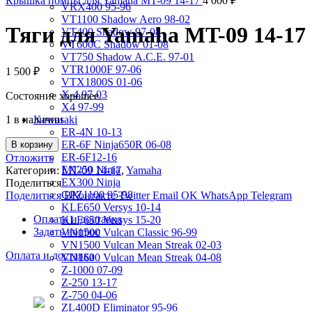
Крышка помпы для Yamaha MT-09 14-17
4 000
₽
VRX400 95-96
VT1100 Shadow Aero 98-02
Тяги для Yamaha MT-09 14-17
VT400 Shadow 97-08
VT600C Shadow 01-08
VT750 Shadow A.C.E. 97-01
VTR1000F 97-06
1 500
₽
VTX1800S 01-06
X-4 97-03
Состояние хорошее.
X4 97-99
1 в наличии
Kawasaki
ER-4N 10-13
ER-6F Ninja650R 06-08
В корзину
ER-6F12-16
Отложить
EX250 Ninja
Категории:
MT-09 14-17
,
Yamaha
EX300 Ninja
Поделиться
GPZ1100 95-98
Поделиться ВКонтакте
Twitter
Email
OK
WhatsApp
Telegram
KLE650 Versys 10-14
Оплата и доставка
KLE650 Versys 15-20
Задать вопрос
VN1500 Vulcan Classic 96-99
VN1500 Vulcan Mean Streak 02-03
Оплата и доставка
VN1600 Vulcan Mean Streak 04-08
Z-1000 07-09
Z-250 13-17
Z-750 04-06
ZL400D Eliminator 95-96