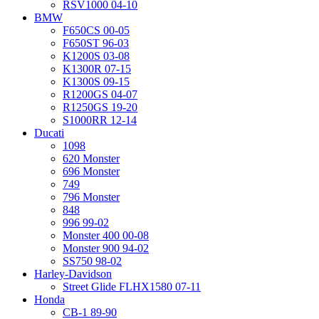
RSV1000 04-10
BMW
F650CS 00-05
F650ST 96-03
K1200S 03-08
K1300R 07-15
K1300S 09-15
R1200GS 04-07
R1250GS 19-20
S1000RR 12-14
Ducati
1098
620 Monster
696 Monster
749
796 Monster
848
996 99-02
Monster 400 00-08
Monster 900 94-02
SS750 98-02
Harley-Davidson
Street Glide FLHX1580 07-11
Honda
CB-1 89-90