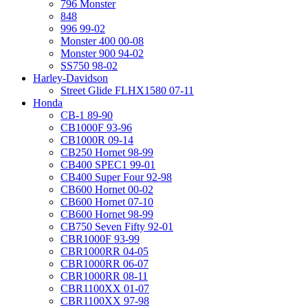
796 Monster
848
996 99-02
Monster 400 00-08
Monster 900 94-02
SS750 98-02
Harley-Davidson
Street Glide FLHX1580 07-11
Honda
CB-1 89-90
CB1000F 93-96
CB1000R 09-14
CB250 Hornet 98-99
CB400 SPEC1 99-01
CB400 Super Four 92-98
CB600 Hornet 00-02
CB600 Hornet 07-10
CB600 Hornet 98-99
CB750 Seven Fifty 92-01
CBR1000F 93-99
CBR1000RR 04-05
CBR1000RR 06-07
CBR1000RR 08-11
CBR1100XX 01-07
CBR1100XX 97-98