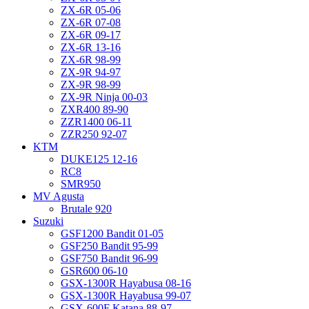
ZX-6R 05-06
ZX-6R 07-08
ZX-6R 09-17
ZX-6R 13-16
ZX-6R 98-99
ZX-9R 94-97
ZX-9R 98-99
ZX-9R Ninja 00-03
ZXR400 89-90
ZZR1400 06-11
ZZR250 92-07
KTM
DUKE125 12-16
RC8
SMR950
MV Agusta
Brutale 920
Suzuki
GSF1200 Bandit 01-05
GSF250 Bandit 95-99
GSF750 Bandit 96-99
GSR600 06-10
GSX-1300R Hayabusa 08-16
GSX-1300R Hayabusa 99-07
GSX-600F Katana 88-97