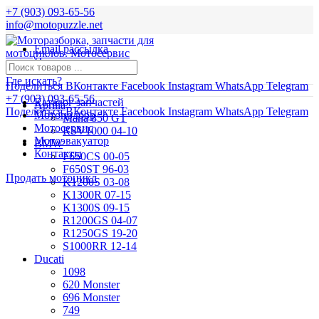
+7 (903) 093-65-56
info@motopuzzle.net
Email рассылка
Новости
Где искать?
Поделиться ВКонтакте
Facebook
Instagram
WhatsApp
Telegram
+7 (903) 093-65-56
Каталог запчастей
Aprilia
Поделиться ВКонтакте
Facebook
Instagram
WhatsApp
Telegram
Мотоподбор
Mana 850 GT
Мотосервис
RSV1000 04-10
Мотоэвакуатор
BMW
Контакты
F650CS 00-05
F650ST 96-03
Продать мотоцикл
K1200S 03-08
K1300R 07-15
K1300S 09-15
R1200GS 04-07
R1250GS 19-20
S1000RR 12-14
Ducati
1098
620 Monster
696 Monster
749