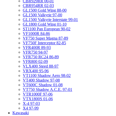
CBR929RR 00-01
CBR954RR 02-03
GL1500 Gold Wing 88-00
GL1500 Valkyrie 97-00
GL1500 Valkyrie Interstate 99-01
GL1800 Gold Wing 01-10
ST1100 Pan European 90-02
VF1000R 84-86
VF750 Super Magna 87-89
VF750F Interceptor 82-85
VFR400R 89-93
VFR750 94-97
VFR750 RC24 86-89
VFR800 02-09
VLX400 Steed 88-97
VRX400 95-96
VT1100 Shadow Aero 98-02
VT400 Shadow 97-08
VT600C Shadow 01-08
VT750 Shadow A.C.E. 97-01
VTR1000F 97-06
VTX1800S 01-06
X-4 97-03
X4 97-99
Kawasaki