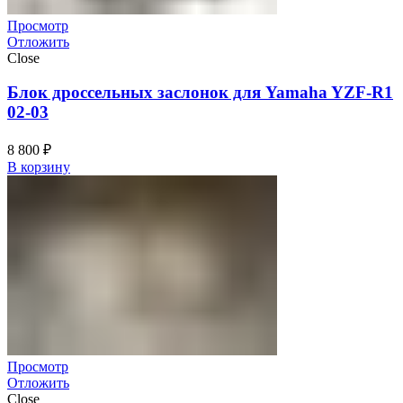
Просмотр
Отложить
Close
Блок дроссельных заслонок для Yamaha YZF-R1
02-03
8 800
₽
В корзину
Просмотр
Отложить
Close