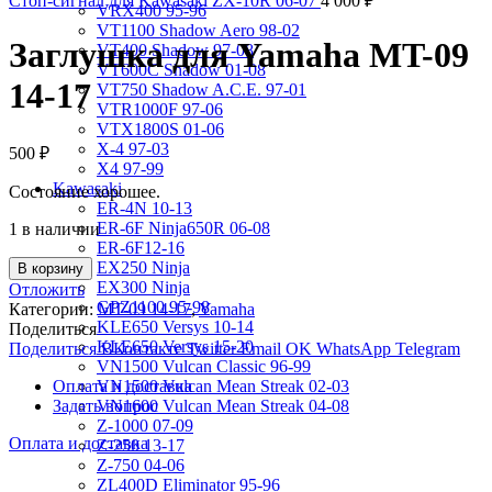
Стоп-сигнал для Kawasaki ZX-10R 06-07
4 000
₽
VRX400 95-96
VT1100 Shadow Aero 98-02
Заглушка для Yamaha MT-09
VT400 Shadow 97-08
VT600C Shadow 01-08
14-17
VT750 Shadow A.C.E. 97-01
VTR1000F 97-06
VTX1800S 01-06
X-4 97-03
500
₽
X4 97-99
Kawasaki
Состояние хорошее.
ER-4N 10-13
ER-6F Ninja650R 06-08
1 в наличии
ER-6F12-16
EX250 Ninja
В корзину
EX300 Ninja
Отложить
GPZ1100 95-98
Категории:
MT-09 14-17
,
Yamaha
KLE650 Versys 10-14
Поделиться
KLE650 Versys 15-20
Поделиться ВКонтакте
Twitter
Email
OK
WhatsApp
Telegram
VN1500 Vulcan Classic 96-99
Оплата и доставка
VN1500 Vulcan Mean Streak 02-03
Задать вопрос
VN1600 Vulcan Mean Streak 04-08
Z-1000 07-09
Оплата и доставка
Z-250 13-17
Z-750 04-06
ZL400D Eliminator 95-96