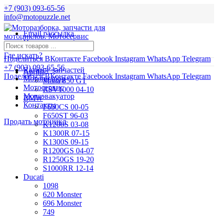
+7 (903) 093-65-56
info@motopuzzle.net
Email рассылка
Новости
Где искать?
Поделиться ВКонтакте
Facebook
Instagram
WhatsApp
Telegram
+7 (903) 093-65-56
Каталог запчастей
Aprilia
Поделиться ВКонтакте
Facebook
Instagram
WhatsApp
Telegram
Мотоподбор
Mana 850 GT
Мотосервис
RSV1000 04-10
Мотоэвакуатор
BMW
Контакты
F650CS 00-05
F650ST 96-03
Продать мотоцикл
K1200S 03-08
K1300R 07-15
K1300S 09-15
R1200GS 04-07
R1250GS 19-20
S1000RR 12-14
Ducati
1098
620 Monster
696 Monster
749