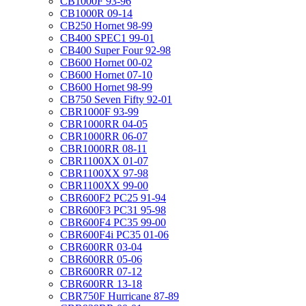
CB1000F 93-96
CB1000R 09-14
CB250 Hornet 98-99
CB400 SPEC1 99-01
CB400 Super Four 92-98
CB600 Hornet 00-02
CB600 Hornet 07-10
CB600 Hornet 98-99
CB750 Seven Fifty 92-01
CBR1000F 93-99
CBR1000RR 04-05
CBR1000RR 06-07
CBR1000RR 08-11
CBR1100XX 01-07
CBR1100XX 97-98
CBR1100XX 99-00
CBR600F2 PC25 91-94
CBR600F3 PC31 95-98
CBR600F4 PC35 99-00
CBR600F4i PC35 01-06
CBR600RR 03-04
CBR600RR 05-06
CBR600RR 07-12
CBR600RR 13-18
CBR750F Hurricane 87-89