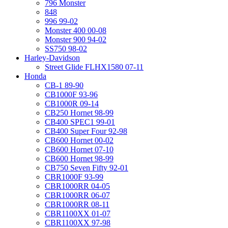
796 Monster
848
996 99-02
Monster 400 00-08
Monster 900 94-02
SS750 98-02
Harley-Davidson
Street Glide FLHX1580 07-11
Honda
CB-1 89-90
CB1000F 93-96
CB1000R 09-14
CB250 Hornet 98-99
CB400 SPEC1 99-01
CB400 Super Four 92-98
CB600 Hornet 00-02
CB600 Hornet 07-10
CB600 Hornet 98-99
CB750 Seven Fifty 92-01
CBR1000F 93-99
CBR1000RR 04-05
CBR1000RR 06-07
CBR1000RR 08-11
CBR1100XX 01-07
CBR1100XX 97-98