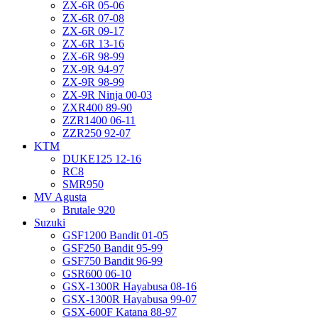
ZX-6R 05-06
ZX-6R 07-08
ZX-6R 09-17
ZX-6R 13-16
ZX-6R 98-99
ZX-9R 94-97
ZX-9R 98-99
ZX-9R Ninja 00-03
ZXR400 89-90
ZZR1400 06-11
ZZR250 92-07
KTM
DUKE125 12-16
RC8
SMR950
MV Agusta
Brutale 920
Suzuki
GSF1200 Bandit 01-05
GSF250 Bandit 95-99
GSF750 Bandit 96-99
GSR600 06-10
GSX-1300R Hayabusa 08-16
GSX-1300R Hayabusa 99-07
GSX-600F Katana 88-97