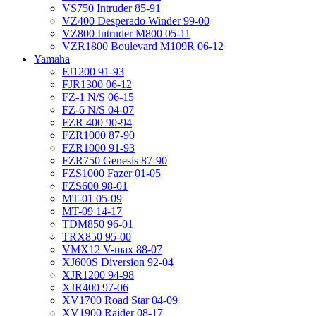
VS750 Intruder 85-91
VZ400 Desperado Winder 99-00
VZ800 Intruder M800 05-11
VZR1800 Boulevard M109R 06-12
Yamaha
FJ1200 91-93
FJR1300 06-12
FZ-1 N/S 06-15
FZ-6 N/S 04-07
FZR 400 90-94
FZR1000 87-90
FZR1000 91-93
FZR750 Genesis 87-90
FZS1000 Fazer 01-05
FZS600 98-01
MT-01 05-09
MT-09 14-17
TDM850 96-01
TRX850 95-00
VMX12 V-max 88-07
XJ600S Diversion 92-04
XJR1200 94-98
XJR400 97-06
XV1700 Road Star 04-09
XV1900 Raider 08-17