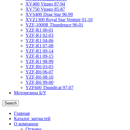
XV400 Virago 87-94
XV750 Virago 85-87
XVS400 Drag Star 96-99
XVZ1300 Royal Star Venture 01-10
YZF-1000R Thunderace 96-01
YZF-R1 00-01
YZF-R1 02-03
YZF-R1 04-06
YZF-R1 07-08
YZF-R1 09-14
YZF-R1 09-15
YZF-R1 98-99
YZF-R6 03-05
YZF-R6 06-07
YZF-R6 08-16
YZF-R6 99-00
YZF600 Thundrcat 97-07
Моторезина Б/У
Search
Главная
Каталог запчастей
О компании
Отзывы