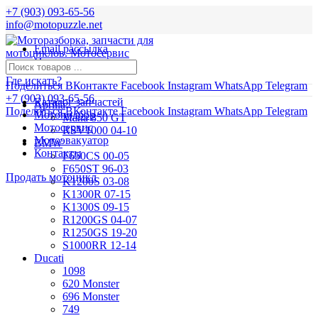
+7 (903) 093-65-56
info@motopuzzle.net
Email рассылка
Новости
Где искать?
Поделиться ВКонтакте
Facebook
Instagram
WhatsApp
Telegram
+7 (903) 093-65-56
Каталог запчастей
Aprilia
Поделиться ВКонтакте
Facebook
Instagram
WhatsApp
Telegram
Мотоподбор
Mana 850 GT
Мотосервис
RSV1000 04-10
Мотоэвакуатор
BMW
Контакты
F650CS 00-05
F650ST 96-03
Продать мотоцикл
K1200S 03-08
K1300R 07-15
K1300S 09-15
R1200GS 04-07
R1250GS 19-20
S1000RR 12-14
Ducati
1098
620 Monster
696 Monster
749