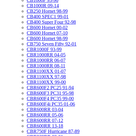
CB1000F 93-96
CB1000R 09-14
CB250 Hornet 98-99
CB400 SPEC1 99-01
CB400 Super Four 92-98
CB600 Hornet 00-02
CB600 Hornet 07-10
CB600 Hornet 98-99
CB750 Seven Fifty 92-01
CBR1000F 93-99
CBR1000RR 04-05
CBR1000RR 06-07
CBR1000RR 08-11
CBR1100XX 01-07
CBR1100XX 97-98
CBR1100XX 99-00
CBR600F2 PC25 91-94
CBR600F3 PC31 95-98
CBR600F4 PC35 99-00
CBR600F4i PC35 01-06
CBR600RR 03-04
CBR600RR 05-06
CBR600RR 07-12
CBR600RR 13-18
CBR750F Hurricane 87-89