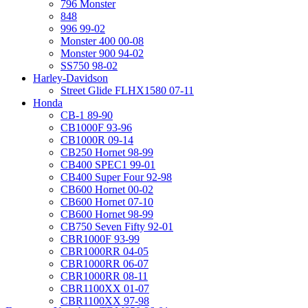
796 Monster
848
996 99-02
Monster 400 00-08
Monster 900 94-02
SS750 98-02
Harley-Davidson
Street Glide FLHX1580 07-11
Honda
CB-1 89-90
CB1000F 93-96
CB1000R 09-14
CB250 Hornet 98-99
CB400 SPEC1 99-01
CB400 Super Four 92-98
CB600 Hornet 00-02
CB600 Hornet 07-10
CB600 Hornet 98-99
CB750 Seven Fifty 92-01
CBR1000F 93-99
CBR1000RR 04-05
CBR1000RR 06-07
CBR1000RR 08-11
CBR1100XX 01-07
CBR1100XX 97-98