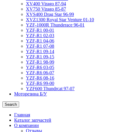
XV400 Virago 87-94
XV750 Virago 85-87
XVS400 Drag Star 96-99
XVZ1300 Royal Star Venture 01-10
YZF-1000R Thunderace 96-01
YZF-R1 00-01
YZF-R1 02-03
YZF-R1 04-06
YZF-R1 07-08
YZF-R1 09-14
YZF-R1 09-15
YZF-R1 98-99
YZF-R6 03-05
YZF-R6 06-07
YZF-R6 08-16
YZF-R6 99-00
YZF600 Thundrcat 97-07
Моторезина Б/У
Search
Главная
Каталог запчастей
О компании
Отзывы