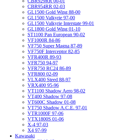
CBR929RR 00-01
CBR954RR 02-03
GL1500 Gold Wing 88-00
GL1500 Valkyrie 97-00
GL1500 Valkyrie Interstate 99-01
GL1800 Gold Wing 01-10
ST1100 Pan European 90-02
VF1000R 84-86
VF750 Super Magna 87-89
VF750F Interceptor 82-85
VFR400R 89-93
VFR750 94-97
VFR750 RC24 86-89
VFR800 02-09
VLX400 Steed 88-97
VRX400 95-96
VT1100 Shadow Aero 98-02
VT400 Shadow 97-08
VT600C Shadow 01-08
VT750 Shadow A.C.E. 97-01
VTR1000F 97-06
VTX1800S 01-06
X-4 97-03
X4 97-99
Kawasaki