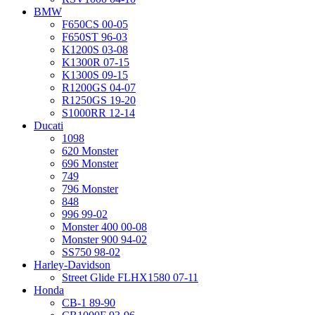
BMW
F650CS 00-05
F650ST 96-03
K1200S 03-08
K1300R 07-15
K1300S 09-15
R1200GS 04-07
R1250GS 19-20
S1000RR 12-14
Ducati
1098
620 Monster
696 Monster
749
796 Monster
848
996 99-02
Monster 400 00-08
Monster 900 94-02
SS750 98-02
Harley-Davidson
Street Glide FLHX1580 07-11
Honda
CB-1 89-90