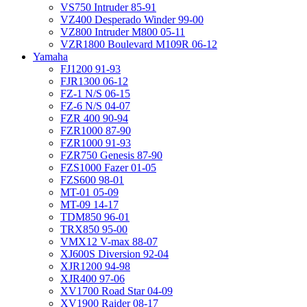
VS750 Intruder 85-91
VZ400 Desperado Winder 99-00
VZ800 Intruder M800 05-11
VZR1800 Boulevard M109R 06-12
Yamaha
FJ1200 91-93
FJR1300 06-12
FZ-1 N/S 06-15
FZ-6 N/S 04-07
FZR 400 90-94
FZR1000 87-90
FZR1000 91-93
FZR750 Genesis 87-90
FZS1000 Fazer 01-05
FZS600 98-01
MT-01 05-09
MT-09 14-17
TDM850 96-01
TRX850 95-00
VMX12 V-max 88-07
XJ600S Diversion 92-04
XJR1200 94-98
XJR400 97-06
XV1700 Road Star 04-09
XV1900 Raider 08-17