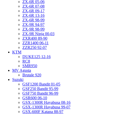
ZX-6R 05-06
ZX-6R 07-08
ZX-6R 09-17
ZX-6R 13-16
ZX-6R 98-99
ZX-9R 94-97
ZX-9R 98-99
ZX-9R Ninja 00-03
ZXR400 89-90
ZZR1400 06-11
ZZR250 92-07
KTM
DUKE125 12-16
RC8
SMR950
MV Agusta
Brutale 920
Suzuki
GSF1200 Bandit 01-05
GSF250 Bandit 95-99
GSF750 Bandit 96-99
GSR600 06-10
GSX-1300R Hayabusa 08-16
GSX-1300R Hayabusa 99-07
GSX-600F Katana 88-97