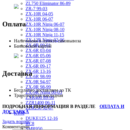
ZL750 Eliminator 86-89
ZR-7 99-03
ZX-10R 04-05
ZX-10R 06-07
Оплата
ZX-10R Ninja 06-07
ZX-10R Ninja 08-10
ZX-10R Ninja 11-15
ZX-12R Ninja 02-06
Наличными в пункте самовывоза
ZX-6R 00-01
Банковской картой
ZX-6R 03-04
ZX-6R 05-06
ZX-6R 07-08
ZX-6R 09-17
ZX-6R 13-16
Доставка
ZX-6R 98-99
ZX-9R 94-97
ZX-9R 98-99
Бесплатно доставляем до ТК
ZX-9R Ninja 00-03
Транспортная накладная
ZXR400 89-90
ZZR1400 06-11
ПОДРОБНАЯ ИНФОРМАЦИЯ В РАЗДЕЛЕ
ОПЛАТА И
ZZR250 92-07
ДОСТАВКА
KTM
DUKE125 12-16
Задать вопрос
RC8
Комментарии
SMR950