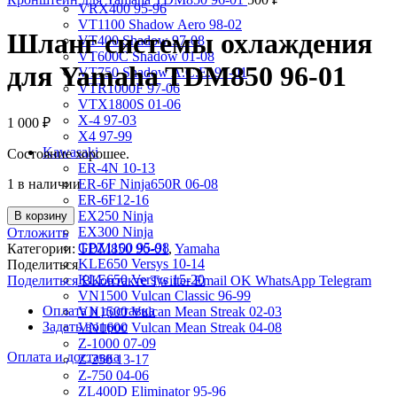
VRX400 95-96
VT1100 Shadow Aero 98-02
Шланг системы охлаждения
VT400 Shadow 97-08
VT600C Shadow 01-08
для Yamaha TDM850 96-01
VT750 Shadow A.C.E. 97-01
VTR1000F 97-06
VTX1800S 01-06
X-4 97-03
1 000
₽
X4 97-99
Kawasaki
Состояние хорошее.
ER-4N 10-13
1 в наличии
ER-6F Ninja650R 06-08
ER-6F12-16
EX250 Ninja
В корзину
EX300 Ninja
Отложить
GPZ1100 95-98
Категории:
TDM850 96-01
,
Yamaha
KLE650 Versys 10-14
Поделиться
KLE650 Versys 15-20
Поделиться ВКонтакте
Twitter
Email
OK
WhatsApp
Telegram
VN1500 Vulcan Classic 96-99
Оплата и доставка
VN1500 Vulcan Mean Streak 02-03
Задать вопрос
VN1600 Vulcan Mean Streak 04-08
Z-1000 07-09
Оплата и доставка
Z-250 13-17
Z-750 04-06
ZL400D Eliminator 95-96