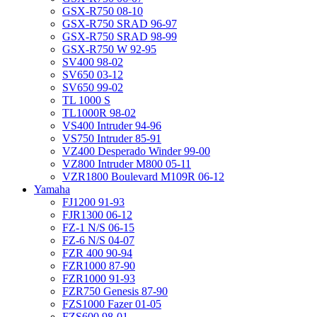
GSX-R750 08-10
GSX-R750 SRAD 96-97
GSX-R750 SRAD 98-99
GSX-R750 W 92-95
SV400 98-02
SV650 03-12
SV650 99-02
TL 1000 S
TL1000R 98-02
VS400 Intruder 94-96
VS750 Intruder 85-91
VZ400 Desperado Winder 99-00
VZ800 Intruder M800 05-11
VZR1800 Boulevard M109R 06-12
Yamaha
FJ1200 91-93
FJR1300 06-12
FZ-1 N/S 06-15
FZ-6 N/S 04-07
FZR 400 90-94
FZR1000 87-90
FZR1000 91-93
FZR750 Genesis 87-90
FZS1000 Fazer 01-05
FZS600 98-01