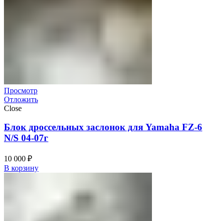
Просмотр
Отложить
Close
Блок дроссельных заслонок для Yamaha FZ-6
N/S 04-07г
10 000
₽
В корзину