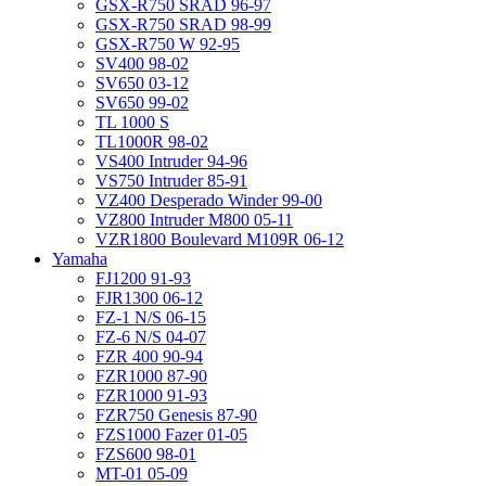
GSX-R750 SRAD 96-97
GSX-R750 SRAD 98-99
GSX-R750 W 92-95
SV400 98-02
SV650 03-12
SV650 99-02
TL 1000 S
TL1000R 98-02
VS400 Intruder 94-96
VS750 Intruder 85-91
VZ400 Desperado Winder 99-00
VZ800 Intruder M800 05-11
VZR1800 Boulevard M109R 06-12
Yamaha
FJ1200 91-93
FJR1300 06-12
FZ-1 N/S 06-15
FZ-6 N/S 04-07
FZR 400 90-94
FZR1000 87-90
FZR1000 91-93
FZR750 Genesis 87-90
FZS1000 Fazer 01-05
FZS600 98-01
MT-01 05-09