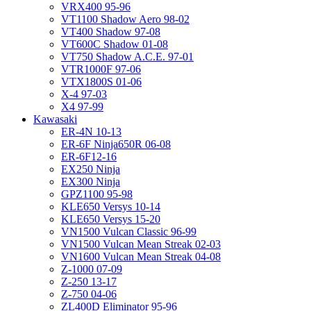
VRX400 95-96
VT1100 Shadow Aero 98-02
VT400 Shadow 97-08
VT600C Shadow 01-08
VT750 Shadow A.C.E. 97-01
VTR1000F 97-06
VTX1800S 01-06
X-4 97-03
X4 97-99
Kawasaki
ER-4N 10-13
ER-6F Ninja650R 06-08
ER-6F12-16
EX250 Ninja
EX300 Ninja
GPZ1100 95-98
KLE650 Versys 10-14
KLE650 Versys 15-20
VN1500 Vulcan Classic 96-99
VN1500 Vulcan Mean Streak 02-03
VN1600 Vulcan Mean Streak 04-08
Z-1000 07-09
Z-250 13-17
Z-750 04-06
ZL400D Eliminator 95-96