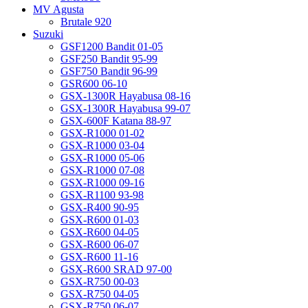
MV Agusta
Brutale 920
Suzuki
GSF1200 Bandit 01-05
GSF250 Bandit 95-99
GSF750 Bandit 96-99
GSR600 06-10
GSX-1300R Hayabusa 08-16
GSX-1300R Hayabusa 99-07
GSX-600F Katana 88-97
GSX-R1000 01-02
GSX-R1000 03-04
GSX-R1000 05-06
GSX-R1000 07-08
GSX-R1000 09-16
GSX-R1100 93-98
GSX-R400 90-95
GSX-R600 01-03
GSX-R600 04-05
GSX-R600 06-07
GSX-R600 11-16
GSX-R600 SRAD 97-00
GSX-R750 00-03
GSX-R750 04-05
GSX-R750 06-07