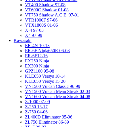
VT400 Shadow 97-08
VT600C Shadow 01-08
VT750 Shadow A.C.E. 97-01
VTR1000F 97-06
VTX1800S 01-06
X-4 97-03
X4 97-99
Kawasaki
ER-4N 10-13
ER-6F Ninja650R 06-08
ER-6F12-16
EX250 Ninja
EX300 Ninja
GPZ1100 95-98
KLE650 Versys 10-14
KLE650 Versys 15-20
VN1500 Vulcan Classic 96-99
VN1500 Vulcan Mean Streak 02-03
VN1600 Vulcan Mean Streak 04-08
Z-1000 07-09
Z-250 13-17
Z-750 04-06
ZL400D Eliminator 95-96
ZL750 Eliminator 86-89