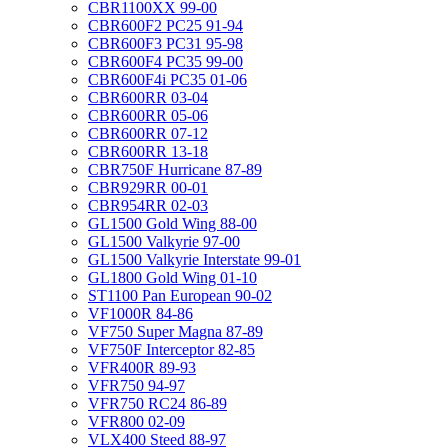
CBR1100XX 99-00
CBR600F2 PC25 91-94
CBR600F3 PC31 95-98
CBR600F4 PC35 99-00
CBR600F4i PC35 01-06
CBR600RR 03-04
CBR600RR 05-06
CBR600RR 07-12
CBR600RR 13-18
CBR750F Hurricane 87-89
CBR929RR 00-01
CBR954RR 02-03
GL1500 Gold Wing 88-00
GL1500 Valkyrie 97-00
GL1500 Valkyrie Interstate 99-01
GL1800 Gold Wing 01-10
ST1100 Pan European 90-02
VF1000R 84-86
VF750 Super Magna 87-89
VF750F Interceptor 82-85
VFR400R 89-93
VFR750 94-97
VFR750 RC24 86-89
VFR800 02-09
VLX400 Steed 88-97