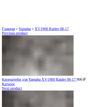
Главная
»
Yamaha
»
XV1900 Raider 08-17
Previous product
Кронштейн для Yamaha XV1900 Raider 08-17
900
₽
Каталог
Next product