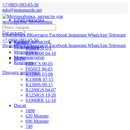
+7 (903) 093-65-56
info@motopuzzle.net
Email рассылка
Новости
Где искать?
Поделиться ВКонтакте
Facebook
Instagram
WhatsApp
Telegram
+7 (903) 093-65-56
Каталог запчастей
Aprilia
Поделиться ВКонтакте
Facebook
Instagram
WhatsApp
Telegram
Мотоподбор
Mana 850 GT
Мотосервис
RSV1000 04-10
Мотоэвакуатор
BMW
Контакты
F650CS 00-05
F650ST 96-03
Продать мотоцикл
K1200S 03-08
K1300R 07-15
K1300S 09-15
R1200GS 04-07
R1250GS 19-20
S1000RR 12-14
Ducati
1098
620 Monster
696 Monster
749