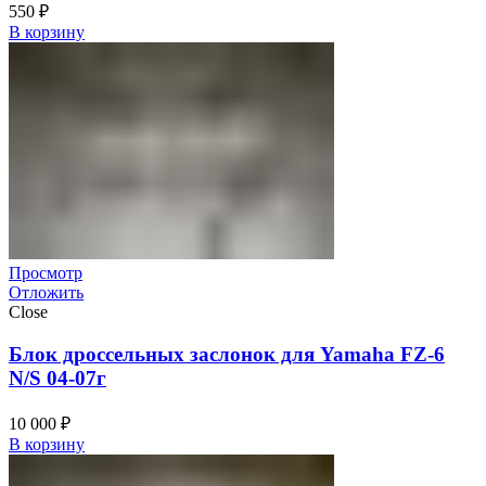
550
₽
В корзину
Просмотр
Отложить
Close
Блок дроссельных заслонок для Yamaha FZ-6
N/S 04-07г
10 000
₽
В корзину