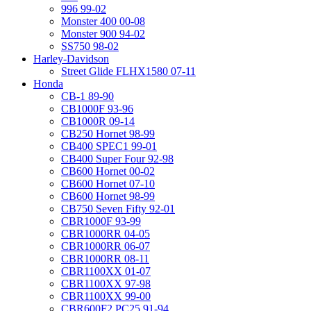
996 99-02
Monster 400 00-08
Monster 900 94-02
SS750 98-02
Harley-Davidson
Street Glide FLHX1580 07-11
Honda
CB-1 89-90
CB1000F 93-96
CB1000R 09-14
CB250 Hornet 98-99
CB400 SPEC1 99-01
CB400 Super Four 92-98
CB600 Hornet 00-02
CB600 Hornet 07-10
CB600 Hornet 98-99
CB750 Seven Fifty 92-01
CBR1000F 93-99
CBR1000RR 04-05
CBR1000RR 06-07
CBR1000RR 08-11
CBR1100XX 01-07
CBR1100XX 97-98
CBR1100XX 99-00
CBR600F2 PC25 91-94