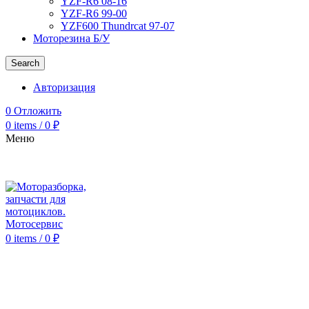
YZF-R6 08-16
YZF-R6 99-00
YZF600 Thundrcat 97-07
Моторезина Б/У
Search
Авторизация
0
Отложить
0
items
/
0
₽
Меню
0
items
/
0
₽