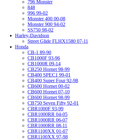
796 Monster
848
996 99-02
Monster 400 00-08
Monster 900 94-02
SS750 98-02
Harley-Davidson
Street Glide FLHX1580 07-11
Honda
CB-1 89-90
CB1000F 93-96
CB1000R 09-14
CB250 Hornet 98-99
CB400 SPEC1 99-01
CB400 Super Four 92-98
CB600 Hornet 00-02
CB600 Hornet 07-10
CB600 Hornet 98-99
CB750 Seven Fifty 92-01
CBR1000F 93-99
CBR1000RR 04-05
CBR1000RR 06-07
CBR1000RR 08-11
CBR1100XX 01-07
CBR1100XX 97-98