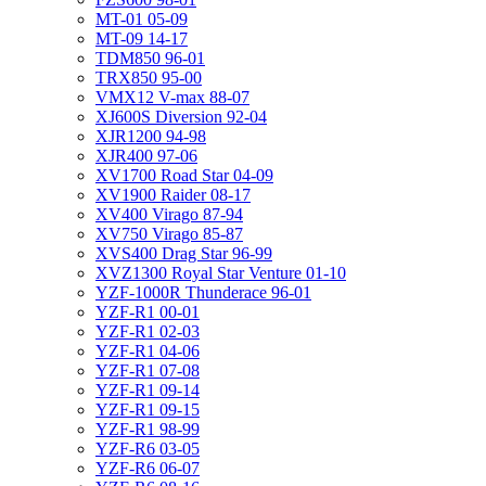
MT-01 05-09
MT-09 14-17
TDM850 96-01
TRX850 95-00
VMX12 V-max 88-07
XJ600S Diversion 92-04
XJR1200 94-98
XJR400 97-06
XV1700 Road Star 04-09
XV1900 Raider 08-17
XV400 Virago 87-94
XV750 Virago 85-87
XVS400 Drag Star 96-99
XVZ1300 Royal Star Venture 01-10
YZF-1000R Thunderace 96-01
YZF-R1 00-01
YZF-R1 02-03
YZF-R1 04-06
YZF-R1 07-08
YZF-R1 09-14
YZF-R1 09-15
YZF-R1 98-99
YZF-R6 03-05
YZF-R6 06-07