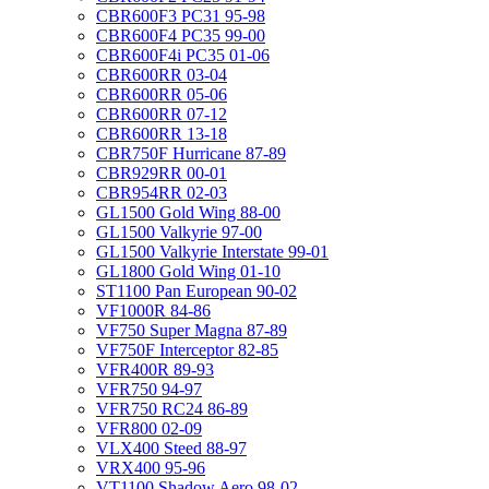
CBR600F3 PC31 95-98
CBR600F4 PC35 99-00
CBR600F4i PC35 01-06
CBR600RR 03-04
CBR600RR 05-06
CBR600RR 07-12
CBR600RR 13-18
CBR750F Hurricane 87-89
CBR929RR 00-01
CBR954RR 02-03
GL1500 Gold Wing 88-00
GL1500 Valkyrie 97-00
GL1500 Valkyrie Interstate 99-01
GL1800 Gold Wing 01-10
ST1100 Pan European 90-02
VF1000R 84-86
VF750 Super Magna 87-89
VF750F Interceptor 82-85
VFR400R 89-93
VFR750 94-97
VFR750 RC24 86-89
VFR800 02-09
VLX400 Steed 88-97
VRX400 95-96
VT1100 Shadow Aero 98-02