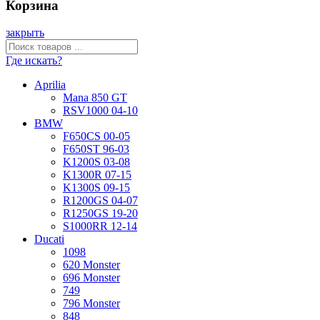
Корзина
закрыть
Где искать?
Aprilia
Mana 850 GT
RSV1000 04-10
BMW
F650CS 00-05
F650ST 96-03
K1200S 03-08
K1300R 07-15
K1300S 09-15
R1200GS 04-07
R1250GS 19-20
S1000RR 12-14
Ducati
1098
620 Monster
696 Monster
749
796 Monster
848