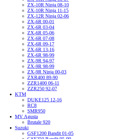
ZX-10R Ninja 08-10
ZX-10R Ninja 11-15
ZX-12R Ninja 02-06
ZX-6R 00-01
ZX-6R 03-04
ZX-6R 05-06
ZX-6R 07-08
ZX-6R 09-17
ZX-6R 13-16
ZX-6R 98-99
ZX-9R 94-97
ZX-9R 98-99
ZX-9R Ninja 00-03
ZXR400 89-90
ZZR1400 06-11
ZZR250 92-07
KTM
DUKE125 12-16
RC8
SMR950
MV Agusta
Brutale 920
Suzuki
GSF1200 Bandit 01-05
GSF250 Bandit 95-99