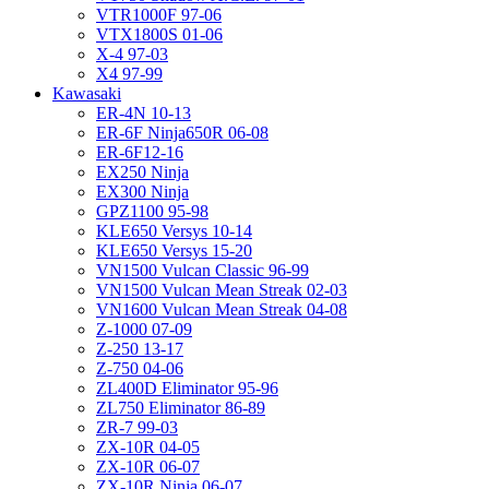
VTR1000F 97-06
VTX1800S 01-06
X-4 97-03
X4 97-99
Kawasaki
ER-4N 10-13
ER-6F Ninja650R 06-08
ER-6F12-16
EX250 Ninja
EX300 Ninja
GPZ1100 95-98
KLE650 Versys 10-14
KLE650 Versys 15-20
VN1500 Vulcan Classic 96-99
VN1500 Vulcan Mean Streak 02-03
VN1600 Vulcan Mean Streak 04-08
Z-1000 07-09
Z-250 13-17
Z-750 04-06
ZL400D Eliminator 95-96
ZL750 Eliminator 86-89
ZR-7 99-03
ZX-10R 04-05
ZX-10R 06-07
ZX-10R Ninja 06-07