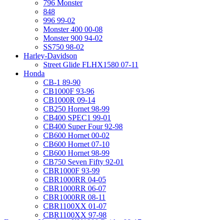
796 Monster
848
996 99-02
Monster 400 00-08
Monster 900 94-02
SS750 98-02
Harley-Davidson
Street Glide FLHX1580 07-11
Honda
CB-1 89-90
CB1000F 93-96
CB1000R 09-14
CB250 Hornet 98-99
CB400 SPEC1 99-01
CB400 Super Four 92-98
CB600 Hornet 00-02
CB600 Hornet 07-10
CB600 Hornet 98-99
CB750 Seven Fifty 92-01
CBR1000F 93-99
CBR1000RR 04-05
CBR1000RR 06-07
CBR1000RR 08-11
CBR1100XX 01-07
CBR1100XX 97-98