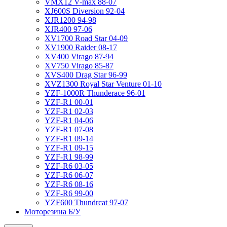
VMX12 V-max 88-07
XJ600S Diversion 92-04
XJR1200 94-98
XJR400 97-06
XV1700 Road Star 04-09
XV1900 Raider 08-17
XV400 Virago 87-94
XV750 Virago 85-87
XVS400 Drag Star 96-99
XVZ1300 Royal Star Venture 01-10
YZF-1000R Thunderace 96-01
YZF-R1 00-01
YZF-R1 02-03
YZF-R1 04-06
YZF-R1 07-08
YZF-R1 09-14
YZF-R1 09-15
YZF-R1 98-99
YZF-R6 03-05
YZF-R6 06-07
YZF-R6 08-16
YZF-R6 99-00
YZF600 Thundrcat 97-07
Моторезина Б/У