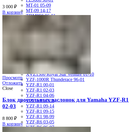
MT-01 05-09
3 000
₽
MT-09 14-17
В корзину
TDM850 96-01
TRX850 95-00
VMX12 V-max 88-07
XJ600S Diversion 92-04
XJR1200 94-98
XJR400 97-06
XV1700 Road Star 04-09
XV1900 Raider 08-17
XV400 Virago 87-94
XV750 Virago 85-87
XVS400 Drag Star 96-99
XVZ1300 Royal Star Venture 01-10
Просмотр
YZF-1000R Thunderace 96-01
Отложить
YZF-R1 00-01
Close
YZF-R1 02-03
YZF-R1 04-06
Блок дроссельных заслонок для Yamaha YZF-R1
YZF-R1 07-08
02-03
YZF-R1 09-14
YZF-R1 09-15
YZF-R1 98-99
8 800
₽
YZF-R6 03-05
В корзину
YZF-R6 06-07