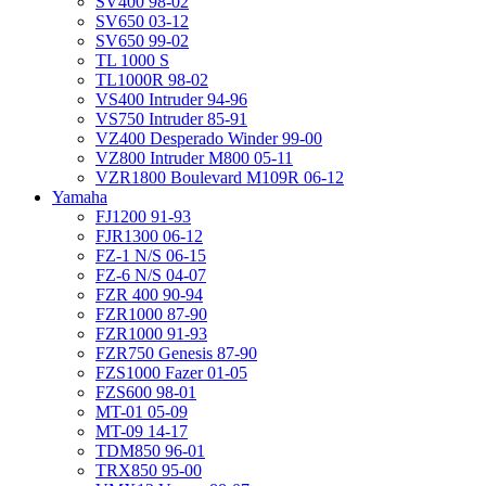
SV400 98-02
SV650 03-12
SV650 99-02
TL 1000 S
TL1000R 98-02
VS400 Intruder 94-96
VS750 Intruder 85-91
VZ400 Desperado Winder 99-00
VZ800 Intruder M800 05-11
VZR1800 Boulevard M109R 06-12
Yamaha
FJ1200 91-93
FJR1300 06-12
FZ-1 N/S 06-15
FZ-6 N/S 04-07
FZR 400 90-94
FZR1000 87-90
FZR1000 91-93
FZR750 Genesis 87-90
FZS1000 Fazer 01-05
FZS600 98-01
MT-01 05-09
MT-09 14-17
TDM850 96-01
TRX850 95-00