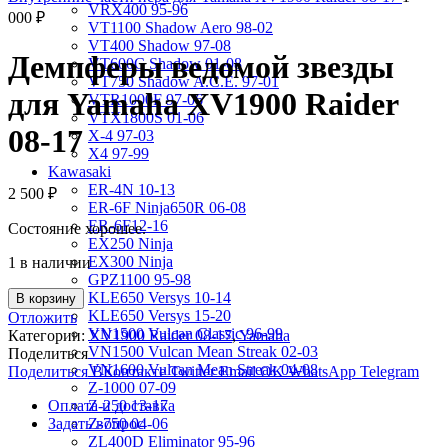
VRX400 95-96
000
₽
VT1100 Shadow Aero 98-02
VT400 Shadow 97-08
Демпферы ведомой звезды
VT600C Shadow 01-08
VT750 Shadow A.C.E. 97-01
для Yamaha XV1900 Raider
VTR1000F 97-06
VTX1800S 01-06
08-17
X-4 97-03
X4 97-99
Kawasaki
ER-4N 10-13
2 500
₽
ER-6F Ninja650R 06-08
ER-6F12-16
Состояние хорошее.
EX250 Ninja
EX300 Ninja
1 в наличии
GPZ1100 95-98
KLE650 Versys 10-14
В корзину
KLE650 Versys 15-20
Отложить
VN1500 Vulcan Classic 96-99
Категории:
XV1900 Raider 08-17
,
Yamaha
VN1500 Vulcan Mean Streak 02-03
Поделиться
VN1600 Vulcan Mean Streak 04-08
Поделиться ВКонтакте
Twitter
Email
OK
WhatsApp
Telegram
Z-1000 07-09
Оплата и доставка
Z-250 13-17
Задать вопрос
Z-750 04-06
ZL400D Eliminator 95-96