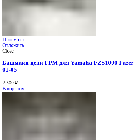
Просмотр
Отложить
Close
Башмаки цепи ГРМ для Yamaha FZS1000 Fazer
01-05
2 500
₽
В корзину