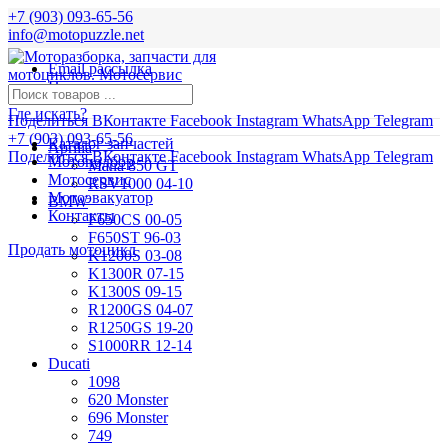
+7 (903) 093-65-56
info@motopuzzle.net
Email рассылка
Новости
Где искать?
Поделиться ВКонтакте
Facebook
Instagram
WhatsApp
Telegram
+7 (903) 093-65-56
Каталог запчастей
Aprilia
Поделиться ВКонтакте
Facebook
Instagram
WhatsApp
Telegram
Мотоподбор
Mana 850 GT
Мотосервис
RSV1000 04-10
Мотоэвакуатор
BMW
Контакты
F650CS 00-05
F650ST 96-03
Продать мотоцикл
K1200S 03-08
K1300R 07-15
K1300S 09-15
R1200GS 04-07
R1250GS 19-20
S1000RR 12-14
Ducati
1098
620 Monster
696 Monster
749