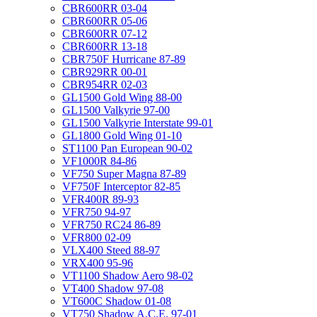
CBR600RR 03-04
CBR600RR 05-06
CBR600RR 07-12
CBR600RR 13-18
CBR750F Hurricane 87-89
CBR929RR 00-01
CBR954RR 02-03
GL1500 Gold Wing 88-00
GL1500 Valkyrie 97-00
GL1500 Valkyrie Interstate 99-01
GL1800 Gold Wing 01-10
ST1100 Pan European 90-02
VF1000R 84-86
VF750 Super Magna 87-89
VF750F Interceptor 82-85
VFR400R 89-93
VFR750 94-97
VFR750 RC24 86-89
VFR800 02-09
VLX400 Steed 88-97
VRX400 95-96
VT1100 Shadow Aero 98-02
VT400 Shadow 97-08
VT600C Shadow 01-08
VT750 Shadow A.C.E. 97-01