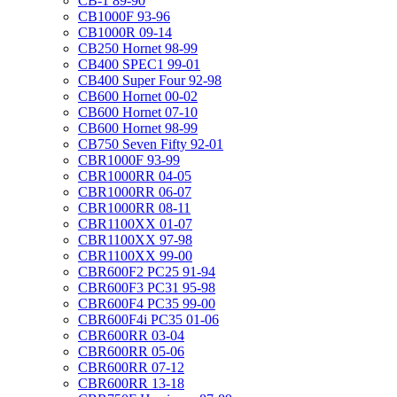
CB-1 89-90
CB1000F 93-96
CB1000R 09-14
CB250 Hornet 98-99
CB400 SPEC1 99-01
CB400 Super Four 92-98
CB600 Hornet 00-02
CB600 Hornet 07-10
CB600 Hornet 98-99
CB750 Seven Fifty 92-01
CBR1000F 93-99
CBR1000RR 04-05
CBR1000RR 06-07
CBR1000RR 08-11
CBR1100XX 01-07
CBR1100XX 97-98
CBR1100XX 99-00
CBR600F2 PC25 91-94
CBR600F3 PC31 95-98
CBR600F4 PC35 99-00
CBR600F4i PC35 01-06
CBR600RR 03-04
CBR600RR 05-06
CBR600RR 07-12
CBR600RR 13-18