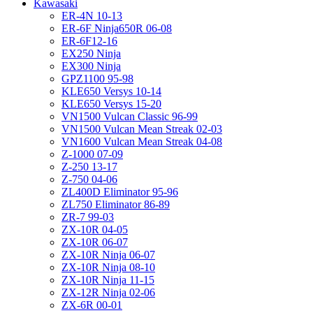
Kawasaki
ER-4N 10-13
ER-6F Ninja650R 06-08
ER-6F12-16
EX250 Ninja
EX300 Ninja
GPZ1100 95-98
KLE650 Versys 10-14
KLE650 Versys 15-20
VN1500 Vulcan Classic 96-99
VN1500 Vulcan Mean Streak 02-03
VN1600 Vulcan Mean Streak 04-08
Z-1000 07-09
Z-250 13-17
Z-750 04-06
ZL400D Eliminator 95-96
ZL750 Eliminator 86-89
ZR-7 99-03
ZX-10R 04-05
ZX-10R 06-07
ZX-10R Ninja 06-07
ZX-10R Ninja 08-10
ZX-10R Ninja 11-15
ZX-12R Ninja 02-06
ZX-6R 00-01