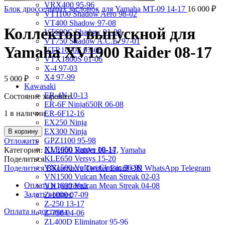
VRX400 95-96
Блок дроссельных заслонок для Yamaha MT-09 14-17
16 000
₽
VT1100 Shadow Aero 98-02
VT400 Shadow 97-08
Коллектор выпускной для
VT600C Shadow 01-08
VT750 Shadow A.C.E. 97-01
Yamaha XV1900 Raider 08-17
VTR1000F 97-06
VTX1800S 01-06
X-4 97-03
X4 97-99
5 000
₽
Kawasaki
ER-4N 10-13
Состояние хорошее.
ER-6F Ninja650R 06-08
1 в наличии
ER-6F12-16
EX250 Ninja
EX300 Ninja
В корзину
GPZ1100 95-98
Отложить
KLE650 Versys 10-14
Категории:
XV1900 Raider 08-17
,
Yamaha
KLE650 Versys 15-20
Поделиться
VN1500 Vulcan Classic 96-99
Поделиться ВКонтакте
Twitter
Email
OK
WhatsApp
Telegram
VN1500 Vulcan Mean Streak 02-03
Оплата и доставка
VN1600 Vulcan Mean Streak 04-08
Задать вопрос
Z-1000 07-09
Z-250 13-17
Оплата и доставка
Z-750 04-06
ZL400D Eliminator 95-96