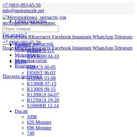
+7 (903) 093-65-56
info@motopuzzle.net
Email рассылка
Новости
Где искать?
Поделиться ВКонтакте
Facebook
Instagram
WhatsApp
Telegram
+7 (903) 093-65-56
Каталог запчастей
Aprilia
Поделиться ВКонтакте
Facebook
Instagram
WhatsApp
Telegram
Мотоподбор
Mana 850 GT
Мотосервис
RSV1000 04-10
Мотоэвакуатор
BMW
Контакты
F650CS 00-05
F650ST 96-03
Продать мотоцикл
K1200S 03-08
K1300R 07-15
K1300S 09-15
R1200GS 04-07
R1250GS 19-20
S1000RR 12-14
Ducati
1098
620 Monster
696 Monster
749