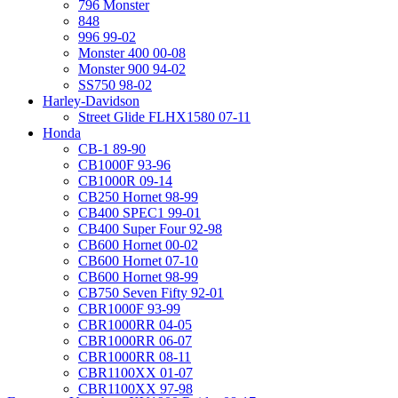
796 Monster
848
996 99-02
Monster 400 00-08
Monster 900 94-02
SS750 98-02
Harley-Davidson
Street Glide FLHX1580 07-11
Honda
CB-1 89-90
CB1000F 93-96
CB1000R 09-14
CB250 Hornet 98-99
CB400 SPEC1 99-01
CB400 Super Four 92-98
CB600 Hornet 00-02
CB600 Hornet 07-10
CB600 Hornet 98-99
CB750 Seven Fifty 92-01
CBR1000F 93-99
CBR1000RR 04-05
CBR1000RR 06-07
CBR1000RR 08-11
CBR1100XX 01-07
CBR1100XX 97-98