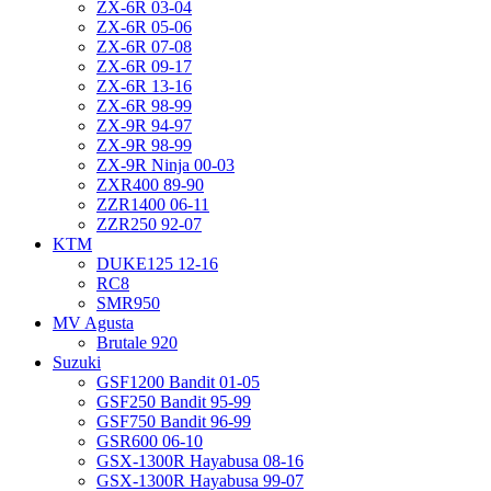
ZX-6R 03-04
ZX-6R 05-06
ZX-6R 07-08
ZX-6R 09-17
ZX-6R 13-16
ZX-6R 98-99
ZX-9R 94-97
ZX-9R 98-99
ZX-9R Ninja 00-03
ZXR400 89-90
ZZR1400 06-11
ZZR250 92-07
KTM
DUKE125 12-16
RC8
SMR950
MV Agusta
Brutale 920
Suzuki
GSF1200 Bandit 01-05
GSF250 Bandit 95-99
GSF750 Bandit 96-99
GSR600 06-10
GSX-1300R Hayabusa 08-16
GSX-1300R Hayabusa 99-07