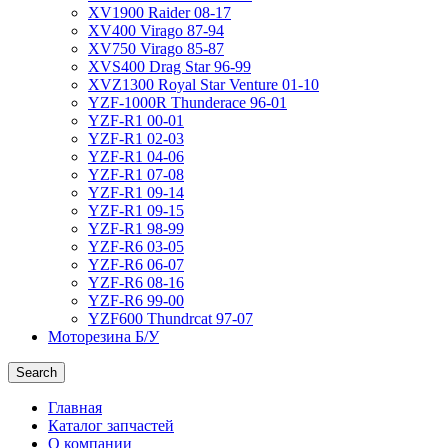
XV1900 Raider 08-17
XV400 Virago 87-94
XV750 Virago 85-87
XVS400 Drag Star 96-99
XVZ1300 Royal Star Venture 01-10
YZF-1000R Thunderace 96-01
YZF-R1 00-01
YZF-R1 02-03
YZF-R1 04-06
YZF-R1 07-08
YZF-R1 09-14
YZF-R1 09-15
YZF-R1 98-99
YZF-R6 03-05
YZF-R6 06-07
YZF-R6 08-16
YZF-R6 99-00
YZF600 Thundrcat 97-07
Моторезина Б/У
Search
Главная
Каталог запчастей
О компании