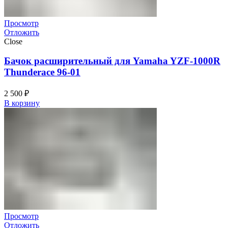
Просмотр
Отложить
Close
Бачок расширительный для Yamaha YZF-1000R
Thunderace 96-01
2 500
₽
В корзину
Просмотр
Отложить