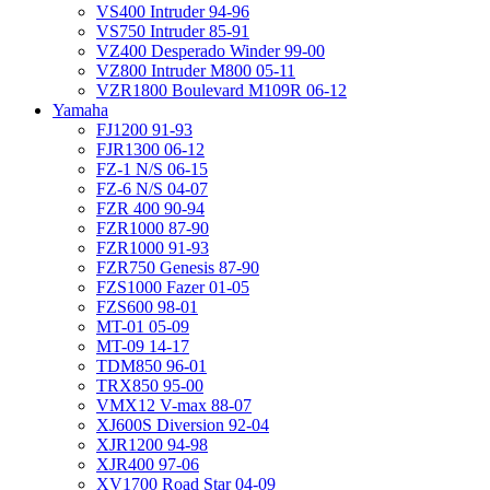
VS400 Intruder 94-96
VS750 Intruder 85-91
VZ400 Desperado Winder 99-00
VZ800 Intruder M800 05-11
VZR1800 Boulevard M109R 06-12
Yamaha
FJ1200 91-93
FJR1300 06-12
FZ-1 N/S 06-15
FZ-6 N/S 04-07
FZR 400 90-94
FZR1000 87-90
FZR1000 91-93
FZR750 Genesis 87-90
FZS1000 Fazer 01-05
FZS600 98-01
MT-01 05-09
MT-09 14-17
TDM850 96-01
TRX850 95-00
VMX12 V-max 88-07
XJ600S Diversion 92-04
XJR1200 94-98
XJR400 97-06
XV1700 Road Star 04-09