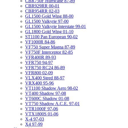
CBR750F Hurricane 87-89
CBR929RR 00-01
CBR954RR 02-03
GL1500 Gold Wing 88-00
GL1500 Valkyrie 97-00
GL1500 Valkyrie Interstate 99-01
GL1800 Gold Wing 01-10
ST1100 Pan European 90-02
VF1000R 84-86
VF750 Super Magna 87-89
VF750F Interceptor 82-85
VFR400R 89-93
VFR750 94-97
VFR750 RC24 86-89
VFR800 02-09
VLX400 Steed 88-97
VRX400 95-96
VT1100 Shadow Aero 98-02
VT400 Shadow 97-08
VT600C Shadow 01-08
VT750 Shadow A.C.E. 97-01
VTR1000F 97-06
VTX1800S 01-06
X-4 97-03
X4 97-99