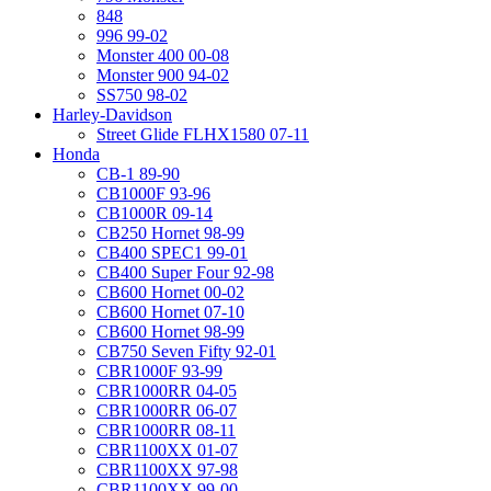
848
996 99-02
Monster 400 00-08
Monster 900 94-02
SS750 98-02
Harley-Davidson
Street Glide FLHX1580 07-11
Honda
CB-1 89-90
CB1000F 93-96
CB1000R 09-14
CB250 Hornet 98-99
CB400 SPEC1 99-01
CB400 Super Four 92-98
CB600 Hornet 00-02
CB600 Hornet 07-10
CB600 Hornet 98-99
CB750 Seven Fifty 92-01
CBR1000F 93-99
CBR1000RR 04-05
CBR1000RR 06-07
CBR1000RR 08-11
CBR1100XX 01-07
CBR1100XX 97-98
CBR1100XX 99-00