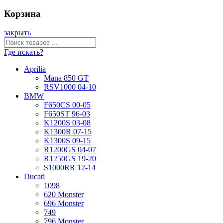
Корзина
закрыть
Где искать?
Aprilia
Mana 850 GT
RSV1000 04-10
BMW
F650CS 00-05
F650ST 96-03
K1200S 03-08
K1300R 07-15
K1300S 09-15
R1200GS 04-07
R1250GS 19-20
S1000RR 12-14
Ducati
1098
620 Monster
696 Monster
749
796 Monster