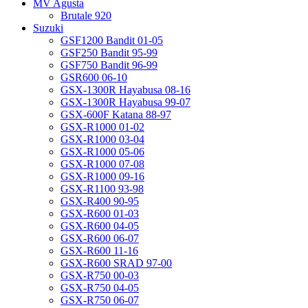
MV Agusta
Brutale 920
Suzuki
GSF1200 Bandit 01-05
GSF250 Bandit 95-99
GSF750 Bandit 96-99
GSR600 06-10
GSX-1300R Hayabusa 08-16
GSX-1300R Hayabusa 99-07
GSX-600F Katana 88-97
GSX-R1000 01-02
GSX-R1000 03-04
GSX-R1000 05-06
GSX-R1000 07-08
GSX-R1000 09-16
GSX-R1100 93-98
GSX-R400 90-95
GSX-R600 01-03
GSX-R600 04-05
GSX-R600 06-07
GSX-R600 11-16
GSX-R600 SRAD 97-00
GSX-R750 00-03
GSX-R750 04-05
GSX-R750 06-07