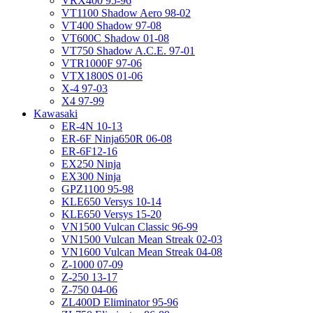
VRX400 95-96
VT1100 Shadow Aero 98-02
VT400 Shadow 97-08
VT600C Shadow 01-08
VT750 Shadow A.C.E. 97-01
VTR1000F 97-06
VTX1800S 01-06
X-4 97-03
X4 97-99
Kawasaki
ER-4N 10-13
ER-6F Ninja650R 06-08
ER-6F12-16
EX250 Ninja
EX300 Ninja
GPZ1100 95-98
KLE650 Versys 10-14
KLE650 Versys 15-20
VN1500 Vulcan Classic 96-99
VN1500 Vulcan Mean Streak 02-03
VN1600 Vulcan Mean Streak 04-08
Z-1000 07-09
Z-250 13-17
Z-750 04-06
ZL400D Eliminator 95-96