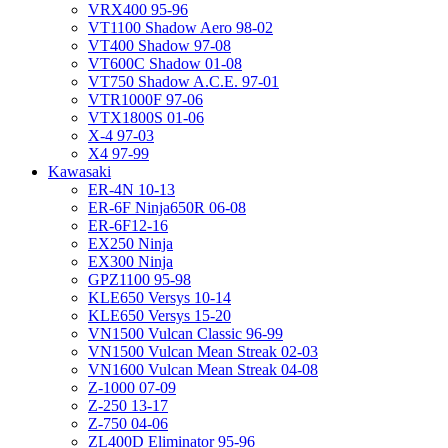
VRX400 95-96
VT1100 Shadow Aero 98-02
VT400 Shadow 97-08
VT600C Shadow 01-08
VT750 Shadow A.C.E. 97-01
VTR1000F 97-06
VTX1800S 01-06
X-4 97-03
X4 97-99
Kawasaki
ER-4N 10-13
ER-6F Ninja650R 06-08
ER-6F12-16
EX250 Ninja
EX300 Ninja
GPZ1100 95-98
KLE650 Versys 10-14
KLE650 Versys 15-20
VN1500 Vulcan Classic 96-99
VN1500 Vulcan Mean Streak 02-03
VN1600 Vulcan Mean Streak 04-08
Z-1000 07-09
Z-250 13-17
Z-750 04-06
ZL400D Eliminator 95-96