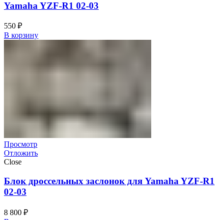
Yamaha YZF-R1 02-03
550
₽
В корзину
Просмотр
Отложить
Close
Блок дроссельных заслонок для Yamaha YZF-R1
02-03
8 800
₽