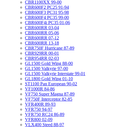
CBR1100XX 99-00
CBR600F2 PC25 91-94
CBR600F3 PC31 95-98
CBR600F4 PC35 99-00
CBR600F4i PC35 01-06
CBR600RR 03-04
CBR600RR 05-06
CBR600RR 07-12
CBR600RR 13-18
CBR750F Hurricane 87-89
CBR929RR 00-01
CBR954RR 02-03
GL1500 Gold Wing 88-00
GL1500 Valkyrie 97-00
GL1500 Valkyrie Interstate 99-01
GL1800 Gold Wing 01-10
ST1100 Pan European 90-02
VF1000R 84-86
VF750 Super Magna 87-89
VF750F Interceptor 82-85
VFR400R 89-93
VFR750 94-97
VFR750 RC24 86-89
VFR800 02-09
VLX400 Steed 88-97