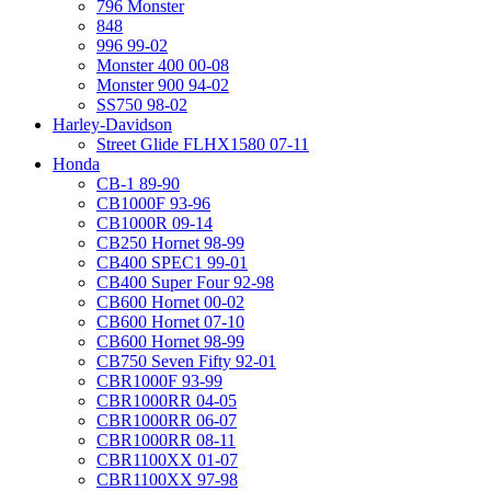
796 Monster
848
996 99-02
Monster 400 00-08
Monster 900 94-02
SS750 98-02
Harley-Davidson
Street Glide FLHX1580 07-11
Honda
CB-1 89-90
CB1000F 93-96
CB1000R 09-14
CB250 Hornet 98-99
CB400 SPEC1 99-01
CB400 Super Four 92-98
CB600 Hornet 00-02
CB600 Hornet 07-10
CB600 Hornet 98-99
CB750 Seven Fifty 92-01
CBR1000F 93-99
CBR1000RR 04-05
CBR1000RR 06-07
CBR1000RR 08-11
CBR1100XX 01-07
CBR1100XX 97-98