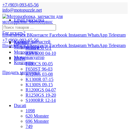
+7 (903) 093-65-56
info@motopuzzle.net
Email рассылка
Новости
Где искать?
Поделиться ВКонтакте
Facebook
Instagram
WhatsApp
Telegram
+7 (903) 093-65-56
Каталог запчастей
Aprilia
Поделиться ВКонтакте
Facebook
Instagram
WhatsApp
Telegram
Мотоподбор
Mana 850 GT
Мотосервис
RSV1000 04-10
Мотоэвакуатор
BMW
Контакты
F650CS 00-05
F650ST 96-03
Продать мотоцикл
K1200S 03-08
K1300R 07-15
K1300S 09-15
R1200GS 04-07
R1250GS 19-20
S1000RR 12-14
Ducati
1098
620 Monster
696 Monster
749