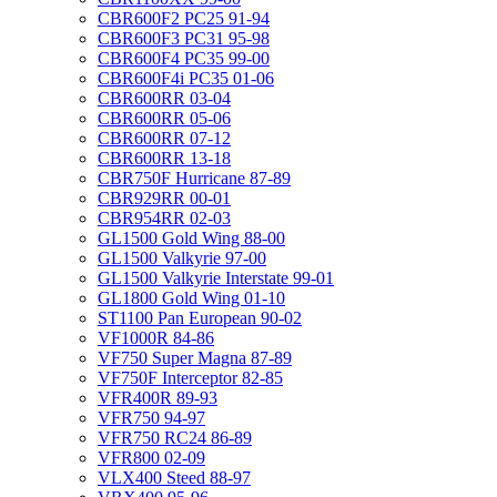
CBR600F2 PC25 91-94
CBR600F3 PC31 95-98
CBR600F4 PC35 99-00
CBR600F4i PC35 01-06
CBR600RR 03-04
CBR600RR 05-06
CBR600RR 07-12
CBR600RR 13-18
CBR750F Hurricane 87-89
CBR929RR 00-01
CBR954RR 02-03
GL1500 Gold Wing 88-00
GL1500 Valkyrie 97-00
GL1500 Valkyrie Interstate 99-01
GL1800 Gold Wing 01-10
ST1100 Pan European 90-02
VF1000R 84-86
VF750 Super Magna 87-89
VF750F Interceptor 82-85
VFR400R 89-93
VFR750 94-97
VFR750 RC24 86-89
VFR800 02-09
VLX400 Steed 88-97