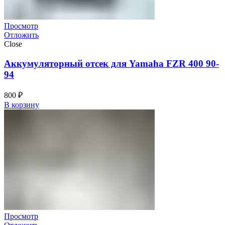
Просмотр
Отложить
Close
Аккумуляторный отсек для Yamaha FZR 400 90-
94
800
₽
В корзину
Просмотр