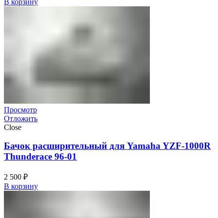
В корзину
Просмотр
Отложить
Close
Бачок расширительный для Yamaha YZF-1000R
Thunderace 96-01
2 500
₽
В корзину