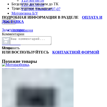
YZF-R6 08-16
Бесплатно доставляем до ТК
YZF-R6 99-00
Транспортная накладная
YZF600 Thundrcat 97-07
Моторезина Б/У
ПОДРОБНАЯ ИНФОРМАЦИЯ В РАЗДЕЛЕ
ОПЛАТА И
ДОСТАВКА
Search
Задать вопрос
Авторизация
Комментарии
0
Отложить
0
items
/
0
₽
Отправить
Меню
ИЛИ ВОСПОЛЬЗУЙТЕСЬ
КОНТАКТНОЙ ФОРМОЙ
Похожие товары
0
items
/
0
₽