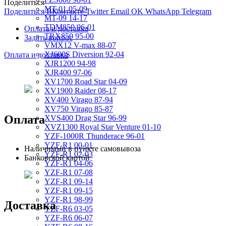
Поделиться
MT-01 05-09
Поделиться ВКонтакте
Twitter
Email
OK
WhatsApp
Telegram
MT-09 14-17
TDM850 96-01
Оплата и доставка
TRX850 95-00
Задать вопрос
VMX12 V-max 88-07
XJ600S Diversion 92-04
Оплата и доставка
XJR1200 94-98
XJR400 97-06
XV1700 Road Star 04-09
XV1900 Raider 08-17
XV400 Virago 87-94
XV750 Virago 85-87
Оплата
XVS400 Drag Star 96-99
XVZ1300 Royal Star Venture 01-10
YZF-1000R Thunderace 96-01
YZF-R1 00-01
Наличными в пункте самовывоза
YZF-R1 02-03
Банковской картой
YZF-R1 04-06
YZF-R1 07-08
YZF-R1 09-14
YZF-R1 09-15
YZF-R1 98-99
Доставка
YZF-R6 03-05
YZF-R6 06-07