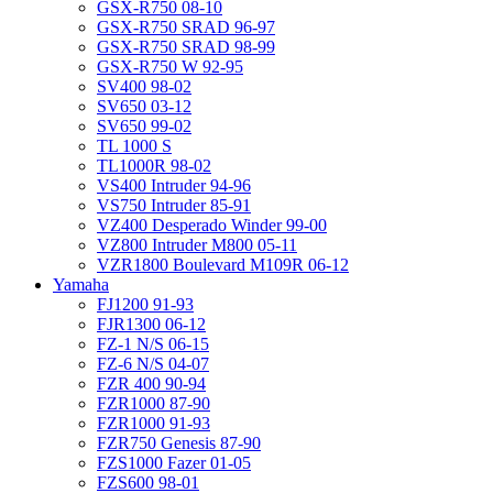
GSX-R750 08-10
GSX-R750 SRAD 96-97
GSX-R750 SRAD 98-99
GSX-R750 W 92-95
SV400 98-02
SV650 03-12
SV650 99-02
TL 1000 S
TL1000R 98-02
VS400 Intruder 94-96
VS750 Intruder 85-91
VZ400 Desperado Winder 99-00
VZ800 Intruder M800 05-11
VZR1800 Boulevard M109R 06-12
Yamaha
FJ1200 91-93
FJR1300 06-12
FZ-1 N/S 06-15
FZ-6 N/S 04-07
FZR 400 90-94
FZR1000 87-90
FZR1000 91-93
FZR750 Genesis 87-90
FZS1000 Fazer 01-05
FZS600 98-01