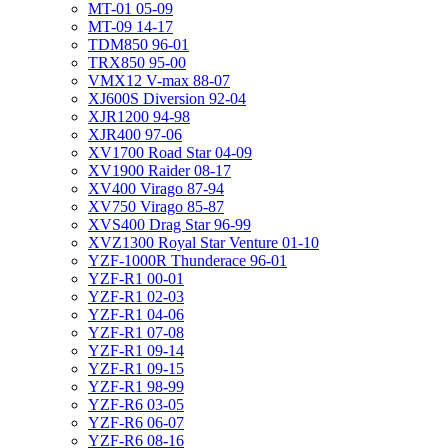
MT-01 05-09
MT-09 14-17
TDM850 96-01
TRX850 95-00
VMX12 V-max 88-07
XJ600S Diversion 92-04
XJR1200 94-98
XJR400 97-06
XV1700 Road Star 04-09
XV1900 Raider 08-17
XV400 Virago 87-94
XV750 Virago 85-87
XVS400 Drag Star 96-99
XVZ1300 Royal Star Venture 01-10
YZF-1000R Thunderace 96-01
YZF-R1 00-01
YZF-R1 02-03
YZF-R1 04-06
YZF-R1 07-08
YZF-R1 09-14
YZF-R1 09-15
YZF-R1 98-99
YZF-R6 03-05
YZF-R6 06-07
YZF-R6 08-16