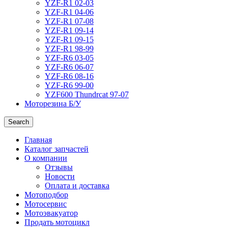
YZF-R1 02-03
YZF-R1 04-06
YZF-R1 07-08
YZF-R1 09-14
YZF-R1 09-15
YZF-R1 98-99
YZF-R6 03-05
YZF-R6 06-07
YZF-R6 08-16
YZF-R6 99-00
YZF600 Thundrcat 97-07
Моторезина Б/У
Search
Главная
Каталог запчастей
О компании
Отзывы
Новости
Оплата и доставка
Мотоподбор
Мотосервис
Мотоэвакуатор
Продать мотоцикл