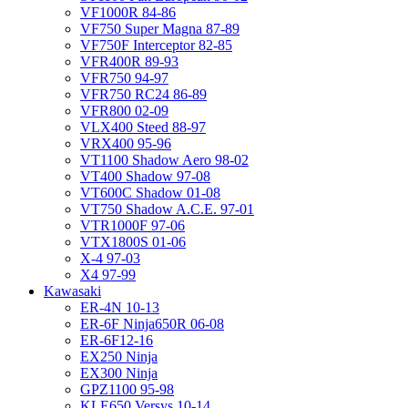
VF1000R 84-86
VF750 Super Magna 87-89
VF750F Interceptor 82-85
VFR400R 89-93
VFR750 94-97
VFR750 RC24 86-89
VFR800 02-09
VLX400 Steed 88-97
VRX400 95-96
VT1100 Shadow Aero 98-02
VT400 Shadow 97-08
VT600C Shadow 01-08
VT750 Shadow A.C.E. 97-01
VTR1000F 97-06
VTX1800S 01-06
X-4 97-03
X4 97-99
Kawasaki
ER-4N 10-13
ER-6F Ninja650R 06-08
ER-6F12-16
EX250 Ninja
EX300 Ninja
GPZ1100 95-98
KLE650 Versys 10-14