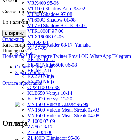
3 000
₽
VRX400 95-96
VT1100 Shadow Aero 98-02
Состояние хорошее.
VT400 Shadow 97-08
VT600C Shadow 01-08
1 в наличии
VT750 Shadow A.C.E. 97-01
VTR1000F 97-06
В корзину
VTX1800S 01-06
Отложить
X-4 97-03
Категории:
XV1900 Raider 08-17
,
Yamaha
X4 97-99
Поделиться
Kawasaki
Поделиться ВКонтакте
Twitter
Email
OK
WhatsApp
Telegram
ER-4N 10-13
ER-6F Ninja650R 06-08
Оплата и доставка
ER-6F12-16
Задать вопрос
EX250 Ninja
EX300 Ninja
Оплата и доставка
GPZ1100 95-98
KLE650 Versys 10-14
KLE650 Versys 15-20
VN1500 Vulcan Classic 96-99
VN1500 Vulcan Mean Streak 02-03
VN1600 Vulcan Mean Streak 04-08
Z-1000 07-09
Оплата
Z-250 13-17
Z-750 04-06
ZL400D Eliminator 95-96