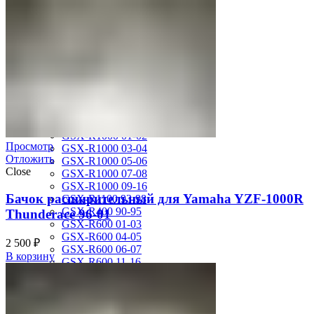
MV Agusta
Brutale 920
Suzuki
GSF1200 Bandit 01-05
GSF250 Bandit 95-99
GSF750 Bandit 96-99
GSR600 06-10
GSX-1300R Hayabusa 08-16
GSX-1300R Hayabusa 99-07
GSX-600F Katana 88-97
GSX-R1000 01-02
Просмотр
GSX-R1000 03-04
Отложить
GSX-R1000 05-06
Close
GSX-R1000 07-08
GSX-R1000 09-16
Бачок расширительный для Yamaha YZF-1000R
GSX-R1100 93-98
GSX-R400 90-95
Thunderace 96-01
GSX-R600 01-03
GSX-R600 04-05
2 500
₽
GSX-R600 06-07
В корзину
GSX-R600 11-16
GSX-R600 SRAD 97-00
GSX-R750 00-03
GSX-R750 04-05
GSX-R750 06-07