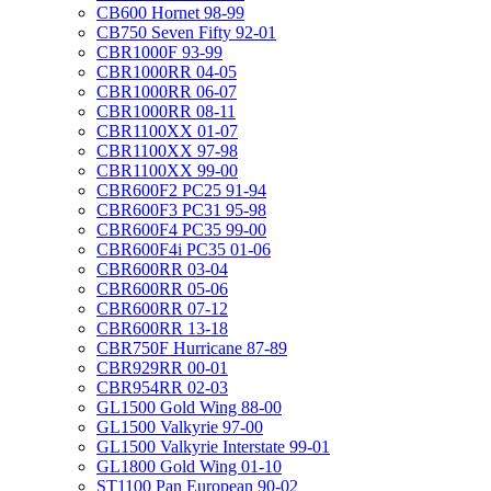
CB600 Hornet 98-99
CB750 Seven Fifty 92-01
CBR1000F 93-99
CBR1000RR 04-05
CBR1000RR 06-07
CBR1000RR 08-11
CBR1100XX 01-07
CBR1100XX 97-98
CBR1100XX 99-00
CBR600F2 PC25 91-94
CBR600F3 PC31 95-98
CBR600F4 PC35 99-00
CBR600F4i PC35 01-06
CBR600RR 03-04
CBR600RR 05-06
CBR600RR 07-12
CBR600RR 13-18
CBR750F Hurricane 87-89
CBR929RR 00-01
CBR954RR 02-03
GL1500 Gold Wing 88-00
GL1500 Valkyrie 97-00
GL1500 Valkyrie Interstate 99-01
GL1800 Gold Wing 01-10
ST1100 Pan European 90-02