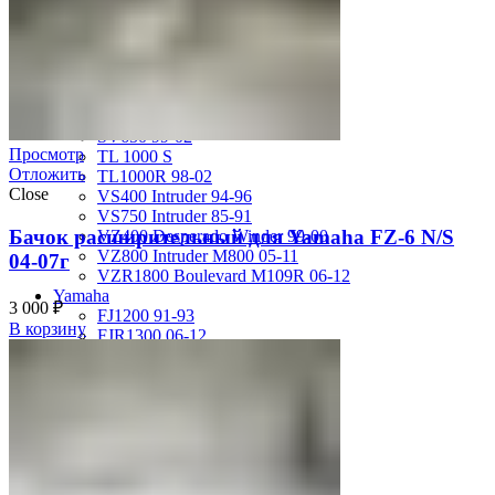
GSX-R750 08-10
GSX-R750 SRAD 96-97
GSX-R750 SRAD 98-99
GSX-R750 W 92-95
SV400 98-02
SV650 03-12
SV650 99-02
Просмотр
TL 1000 S
Отложить
TL1000R 98-02
Close
VS400 Intruder 94-96
VS750 Intruder 85-91
Бачок расширительный для Yamaha FZ-6 N/S
VZ400 Desperado Winder 99-00
VZ800 Intruder M800 05-11
04-07г
VZR1800 Boulevard M109R 06-12
Yamaha
3 000
₽
FJ1200 91-93
В корзину
FJR1300 06-12
FZ-1 N/S 06-15
FZ-6 N/S 04-07
FZR 400 90-94
FZR1000 87-90
FZR1000 91-93
FZR750 Genesis 87-90
FZS1000 Fazer 01-05
FZS600 98-01