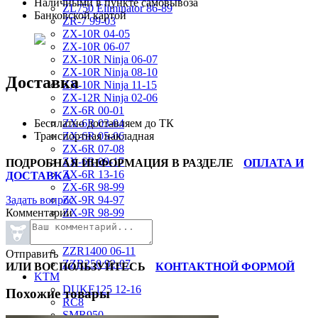
Наличными в пункте самовывоза
ZL750 Eliminator 86-89
Банковской картой
ZR-7 99-03
ZX-10R 04-05
ZX-10R 06-07
ZX-10R Ninja 06-07
ZX-10R Ninja 08-10
Доставка
ZX-10R Ninja 11-15
ZX-12R Ninja 02-06
ZX-6R 00-01
Бесплатно доставляем до ТК
ZX-6R 03-04
Транспортная накладная
ZX-6R 05-06
ZX-6R 07-08
ZX-6R 09-17
ПОДРОБНАЯ ИНФОРМАЦИЯ В РАЗДЕЛЕ
ОПЛАТА И
ZX-6R 13-16
ДОСТАВКА
ZX-6R 98-99
Задать вопрос
ZX-9R 94-97
Комментарии
ZX-9R 98-99
ZX-9R Ninja 00-03
ZXR400 89-90
ZZR1400 06-11
Отправить
ZZR250 92-07
ИЛИ ВОСПОЛЬЗУЙТЕСЬ
КОНТАКТНОЙ ФОРМОЙ
KTM
DUKE125 12-16
Похожие товары
RC8
SMR950