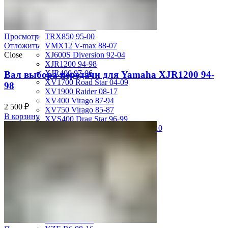
MT-01 05-09
MT-09 14-17
TDM850 96-01
Просмотр
TRX850 95-00
Отложить
VMX12 V-max 88-07
Close
XJ600S Diversion 92-04
XJR1200 94-98
XJR400 97-06
Вал выбора передачи для Yamaha XJR1200 94-
XV1700 Road Star 04-09
98
XV1900 Raider 08-17
XV400 Virago 87-94
2 500
₽
XV750 Virago 85-87
В корзину
XVS400 Drag Star 96-99
XVZ1300 Royal Star Venture 01-10
YZF-1000R Thunderace 96-01
YZF-R1 00-01
YZF-R1 02-03
YZF-R1 04-06
YZF-R1 07-08
YZF-R1 09-14
YZF-R1 09-15
YZF-R1 98-99
YZF-R6 03-05
YZF-R6 06-07