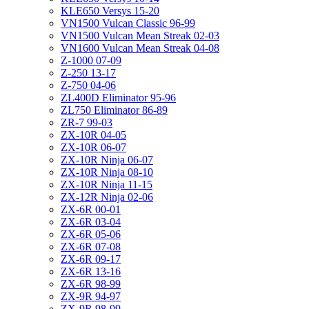
KLE650 Versys 15-20
VN1500 Vulcan Classic 96-99
VN1500 Vulcan Mean Streak 02-03
VN1600 Vulcan Mean Streak 04-08
Z-1000 07-09
Z-250 13-17
Z-750 04-06
ZL400D Eliminator 95-96
ZL750 Eliminator 86-89
ZR-7 99-03
ZX-10R 04-05
ZX-10R 06-07
ZX-10R Ninja 06-07
ZX-10R Ninja 08-10
ZX-10R Ninja 11-15
ZX-12R Ninja 02-06
ZX-6R 00-01
ZX-6R 03-04
ZX-6R 05-06
ZX-6R 07-08
ZX-6R 09-17
ZX-6R 13-16
ZX-6R 98-99
ZX-9R 94-97
ZX-9R 98-99