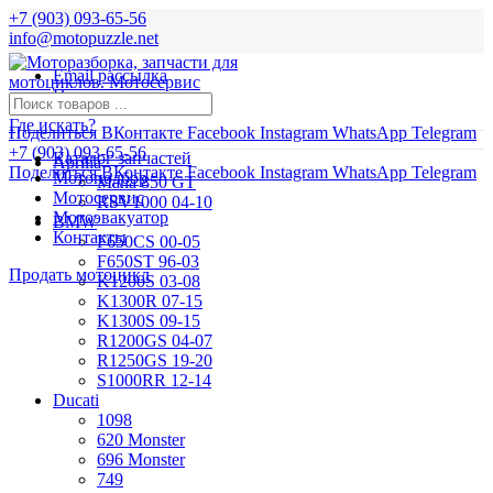
+7 (903) 093-65-56
info@motopuzzle.net
Email рассылка
Новости
Где искать?
Поделиться ВКонтакте
Facebook
Instagram
WhatsApp
Telegram
+7 (903) 093-65-56
Каталог запчастей
Aprilia
Поделиться ВКонтакте
Facebook
Instagram
WhatsApp
Telegram
Мотоподбор
Mana 850 GT
Мотосервис
RSV1000 04-10
Мотоэвакуатор
BMW
Контакты
F650CS 00-05
F650ST 96-03
Продать мотоцикл
K1200S 03-08
K1300R 07-15
K1300S 09-15
R1200GS 04-07
R1250GS 19-20
S1000RR 12-14
Ducati
1098
620 Monster
696 Monster
749