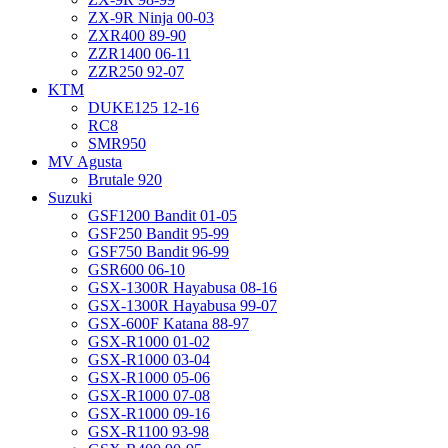
ZX-9R Ninja 00-03
ZXR400 89-90
ZZR1400 06-11
ZZR250 92-07
KTM
DUKE125 12-16
RC8
SMR950
MV Agusta
Brutale 920
Suzuki
GSF1200 Bandit 01-05
GSF250 Bandit 95-99
GSF750 Bandit 96-99
GSR600 06-10
GSX-1300R Hayabusa 08-16
GSX-1300R Hayabusa 99-07
GSX-600F Katana 88-97
GSX-R1000 01-02
GSX-R1000 03-04
GSX-R1000 05-06
GSX-R1000 07-08
GSX-R1000 09-16
GSX-R1100 93-98