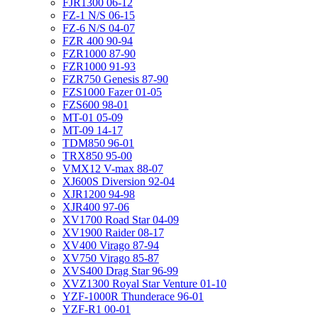
FJR1300 06-12
FZ-1 N/S 06-15
FZ-6 N/S 04-07
FZR 400 90-94
FZR1000 87-90
FZR1000 91-93
FZR750 Genesis 87-90
FZS1000 Fazer 01-05
FZS600 98-01
MT-01 05-09
MT-09 14-17
TDM850 96-01
TRX850 95-00
VMX12 V-max 88-07
XJ600S Diversion 92-04
XJR1200 94-98
XJR400 97-06
XV1700 Road Star 04-09
XV1900 Raider 08-17
XV400 Virago 87-94
XV750 Virago 85-87
XVS400 Drag Star 96-99
XVZ1300 Royal Star Venture 01-10
YZF-1000R Thunderace 96-01
YZF-R1 00-01