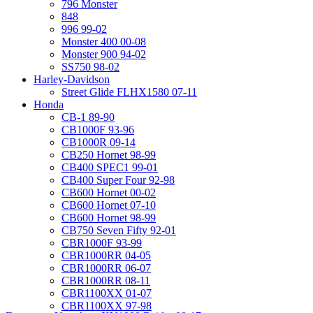
796 Monster
848
996 99-02
Monster 400 00-08
Monster 900 94-02
SS750 98-02
Harley-Davidson
Street Glide FLHX1580 07-11
Honda
CB-1 89-90
CB1000F 93-96
CB1000R 09-14
CB250 Hornet 98-99
CB400 SPEC1 99-01
CB400 Super Four 92-98
CB600 Hornet 00-02
CB600 Hornet 07-10
CB600 Hornet 98-99
CB750 Seven Fifty 92-01
CBR1000F 93-99
CBR1000RR 04-05
CBR1000RR 06-07
CBR1000RR 08-11
CBR1100XX 01-07
CBR1100XX 97-98