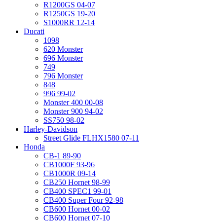
R1200GS 04-07
R1250GS 19-20
S1000RR 12-14
Ducati
1098
620 Monster
696 Monster
749
796 Monster
848
996 99-02
Monster 400 00-08
Monster 900 94-02
SS750 98-02
Harley-Davidson
Street Glide FLHX1580 07-11
Honda
CB-1 89-90
CB1000F 93-96
CB1000R 09-14
CB250 Hornet 98-99
CB400 SPEC1 99-01
CB400 Super Four 92-98
CB600 Hornet 00-02
CB600 Hornet 07-10