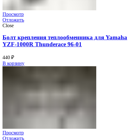
Просмотр
Отложить
Close
Болт крепления теплообменника для Yamaha
YZF-1000R Thunderace 96-01
440
₽
В корзину
Просмотр
Отложить