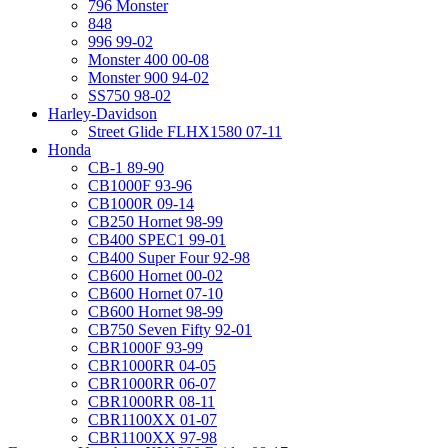
796 Monster
848
996 99-02
Monster 400 00-08
Monster 900 94-02
SS750 98-02
Harley-Davidson
Street Glide FLHX1580 07-11
Honda
CB-1 89-90
CB1000F 93-96
CB1000R 09-14
CB250 Hornet 98-99
CB400 SPEC1 99-01
CB400 Super Four 92-98
CB600 Hornet 00-02
CB600 Hornet 07-10
CB600 Hornet 98-99
CB750 Seven Fifty 92-01
CBR1000F 93-99
CBR1000RR 04-05
CBR1000RR 06-07
CBR1000RR 08-11
CBR1100XX 01-07
CBR1100XX 97-98