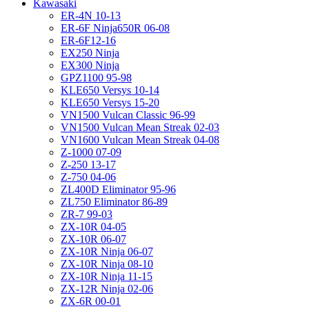
Kawasaki
ER-4N 10-13
ER-6F Ninja650R 06-08
ER-6F12-16
EX250 Ninja
EX300 Ninja
GPZ1100 95-98
KLE650 Versys 10-14
KLE650 Versys 15-20
VN1500 Vulcan Classic 96-99
VN1500 Vulcan Mean Streak 02-03
VN1600 Vulcan Mean Streak 04-08
Z-1000 07-09
Z-250 13-17
Z-750 04-06
ZL400D Eliminator 95-96
ZL750 Eliminator 86-89
ZR-7 99-03
ZX-10R 04-05
ZX-10R 06-07
ZX-10R Ninja 06-07
ZX-10R Ninja 08-10
ZX-10R Ninja 11-15
ZX-12R Ninja 02-06
ZX-6R 00-01