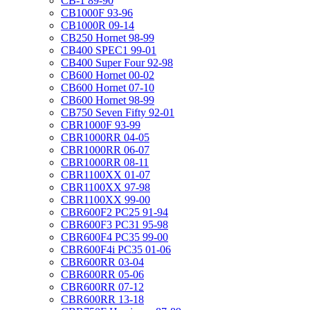
CB-1 89-90
CB1000F 93-96
CB1000R 09-14
CB250 Hornet 98-99
CB400 SPEC1 99-01
CB400 Super Four 92-98
CB600 Hornet 00-02
CB600 Hornet 07-10
CB600 Hornet 98-99
CB750 Seven Fifty 92-01
CBR1000F 93-99
CBR1000RR 04-05
CBR1000RR 06-07
CBR1000RR 08-11
CBR1100XX 01-07
CBR1100XX 97-98
CBR1100XX 99-00
CBR600F2 PC25 91-94
CBR600F3 PC31 95-98
CBR600F4 PC35 99-00
CBR600F4i PC35 01-06
CBR600RR 03-04
CBR600RR 05-06
CBR600RR 07-12
CBR600RR 13-18