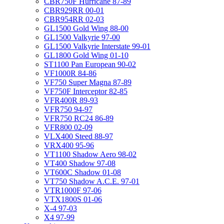
CBR750F Hurricane 87-89
CBR929RR 00-01
CBR954RR 02-03
GL1500 Gold Wing 88-00
GL1500 Valkyrie 97-00
GL1500 Valkyrie Interstate 99-01
GL1800 Gold Wing 01-10
ST1100 Pan European 90-02
VF1000R 84-86
VF750 Super Magna 87-89
VF750F Interceptor 82-85
VFR400R 89-93
VFR750 94-97
VFR750 RC24 86-89
VFR800 02-09
VLX400 Steed 88-97
VRX400 95-96
VT1100 Shadow Aero 98-02
VT400 Shadow 97-08
VT600C Shadow 01-08
VT750 Shadow A.C.E. 97-01
VTR1000F 97-06
VTX1800S 01-06
X-4 97-03
X4 97-99