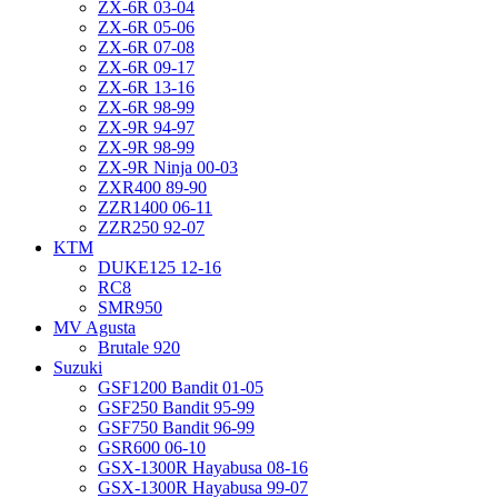
ZX-6R 03-04
ZX-6R 05-06
ZX-6R 07-08
ZX-6R 09-17
ZX-6R 13-16
ZX-6R 98-99
ZX-9R 94-97
ZX-9R 98-99
ZX-9R Ninja 00-03
ZXR400 89-90
ZZR1400 06-11
ZZR250 92-07
KTM
DUKE125 12-16
RC8
SMR950
MV Agusta
Brutale 920
Suzuki
GSF1200 Bandit 01-05
GSF250 Bandit 95-99
GSF750 Bandit 96-99
GSR600 06-10
GSX-1300R Hayabusa 08-16
GSX-1300R Hayabusa 99-07