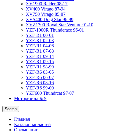
XV1900 Raider 08-17
XV400 Virago 87-94
XV750 Virago 85-87
XVS400 Drag Star 96-99
XVZ1300 Royal Star Venture 01-10
YZF-1000R Thunderace 96-01
YZF-R1 00-01
YZF-R1 02-03
YZF-R1 04-06
YZF-R1 07-08
YZF-R1 09-14
YZF-R1 09-15
YZF-R1 98-99
YZF-R6 03-05
YZF-R6 06-07
YZF-R6 08-16
YZF-R6 99-00
YZF600 Thundrcat 97-07
Моторезина Б/У
Search
Главная
Каталог запчастей
О компании