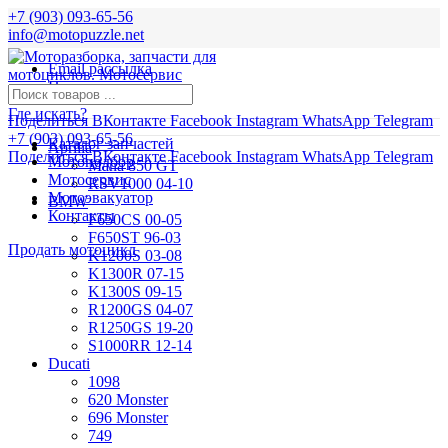
+7 (903) 093-65-56
info@motopuzzle.net
Email рассылка
Новости
Где искать?
Поделиться ВКонтакте
Facebook
Instagram
WhatsApp
Telegram
+7 (903) 093-65-56
Каталог запчастей
Aprilia
Поделиться ВКонтакте
Facebook
Instagram
WhatsApp
Telegram
Мотоподбор
Mana 850 GT
Мотосервис
RSV1000 04-10
Мотоэвакуатор
BMW
Контакты
F650CS 00-05
F650ST 96-03
Продать мотоцикл
K1200S 03-08
K1300R 07-15
K1300S 09-15
R1200GS 04-07
R1250GS 19-20
S1000RR 12-14
Ducati
1098
620 Monster
696 Monster
749