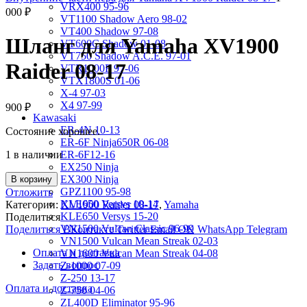
VRX400 95-96
000
₽
VT1100 Shadow Aero 98-02
VT400 Shadow 97-08
Шланг для Yamaha XV1900
VT600C Shadow 01-08
VT750 Shadow A.C.E. 97-01
Raider 08-17
VTR1000F 97-06
VTX1800S 01-06
X-4 97-03
X4 97-99
900
₽
Kawasaki
ER-4N 10-13
Состояние хорошее.
ER-6F Ninja650R 06-08
1 в наличии
ER-6F12-16
EX250 Ninja
EX300 Ninja
В корзину
GPZ1100 95-98
Отложить
KLE650 Versys 10-14
Категории:
XV1900 Raider 08-17
,
Yamaha
KLE650 Versys 15-20
Поделиться
VN1500 Vulcan Classic 96-99
Поделиться ВКонтакте
Twitter
Email
OK
WhatsApp
Telegram
VN1500 Vulcan Mean Streak 02-03
Оплата и доставка
VN1600 Vulcan Mean Streak 04-08
Задать вопрос
Z-1000 07-09
Z-250 13-17
Оплата и доставка
Z-750 04-06
ZL400D Eliminator 95-96