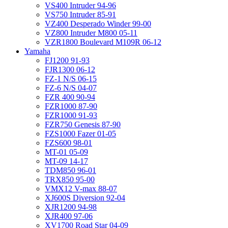
VS400 Intruder 94-96
VS750 Intruder 85-91
VZ400 Desperado Winder 99-00
VZ800 Intruder M800 05-11
VZR1800 Boulevard M109R 06-12
Yamaha
FJ1200 91-93
FJR1300 06-12
FZ-1 N/S 06-15
FZ-6 N/S 04-07
FZR 400 90-94
FZR1000 87-90
FZR1000 91-93
FZR750 Genesis 87-90
FZS1000 Fazer 01-05
FZS600 98-01
MT-01 05-09
MT-09 14-17
TDM850 96-01
TRX850 95-00
VMX12 V-max 88-07
XJ600S Diversion 92-04
XJR1200 94-98
XJR400 97-06
XV1700 Road Star 04-09