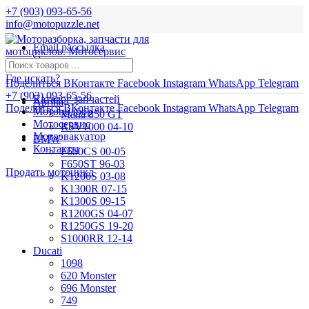
+7 (903) 093-65-56
info@motopuzzle.net
Email рассылка
Новости
Где искать?
Поделиться ВКонтакте
Facebook
Instagram
WhatsApp
Telegram
+7 (903) 093-65-56
Каталог запчастей
Aprilia
Поделиться ВКонтакте
Facebook
Instagram
WhatsApp
Telegram
Мотоподбор
Mana 850 GT
Мотосервис
RSV1000 04-10
Мотоэвакуатор
BMW
Контакты
F650CS 00-05
F650ST 96-03
Продать мотоцикл
K1200S 03-08
K1300R 07-15
K1300S 09-15
R1200GS 04-07
R1250GS 19-20
S1000RR 12-14
Ducati
1098
620 Monster
696 Monster
749