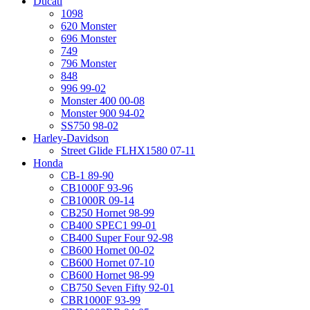
Ducati
1098
620 Monster
696 Monster
749
796 Monster
848
996 99-02
Monster 400 00-08
Monster 900 94-02
SS750 98-02
Harley-Davidson
Street Glide FLHX1580 07-11
Honda
CB-1 89-90
CB1000F 93-96
CB1000R 09-14
CB250 Hornet 98-99
CB400 SPEC1 99-01
CB400 Super Four 92-98
CB600 Hornet 00-02
CB600 Hornet 07-10
CB600 Hornet 98-99
CB750 Seven Fifty 92-01
CBR1000F 93-99