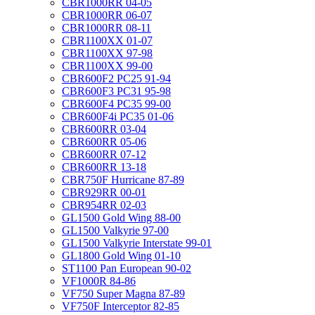
CBR1000RR 04-05
CBR1000RR 06-07
CBR1000RR 08-11
CBR1100XX 01-07
CBR1100XX 97-98
CBR1100XX 99-00
CBR600F2 PC25 91-94
CBR600F3 PC31 95-98
CBR600F4 PC35 99-00
CBR600F4i PC35 01-06
CBR600RR 03-04
CBR600RR 05-06
CBR600RR 07-12
CBR600RR 13-18
CBR750F Hurricane 87-89
CBR929RR 00-01
CBR954RR 02-03
GL1500 Gold Wing 88-00
GL1500 Valkyrie 97-00
GL1500 Valkyrie Interstate 99-01
GL1800 Gold Wing 01-10
ST1100 Pan European 90-02
VF1000R 84-86
VF750 Super Magna 87-89
VF750F Interceptor 82-85