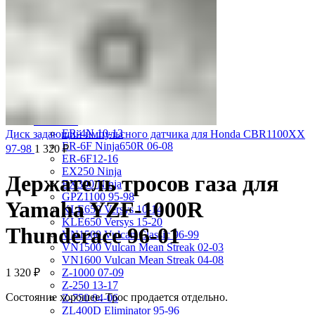
VRX400 95-96
VT1100 Shadow Aero 98-02
VT400 Shadow 97-08
VT600C Shadow 01-08
VT750 Shadow A.C.E. 97-01
VTR1000F 97-06
VTX1800S 01-06
X-4 97-03
X4 97-99
Kawasaki
ER-4N 10-13
Диск задающий импульсного датчика для Honda CBR1100XX
ER-6F Ninja650R 06-08
97-98
1 320
₽
ER-6F12-16
EX250 Ninja
Держатель тросов газа для
EX300 Ninja
GPZ1100 95-98
Yamaha YZF-1000R
KLE650 Versys 10-14
KLE650 Versys 15-20
Thunderace 96-01
VN1500 Vulcan Classic 96-99
VN1500 Vulcan Mean Streak 02-03
VN1600 Vulcan Mean Streak 04-08
1 320
₽
Z-1000 07-09
Z-250 13-17
Состояние хорошее. Трос продается отдельно.
Z-750 04-06
ZL400D Eliminator 95-96