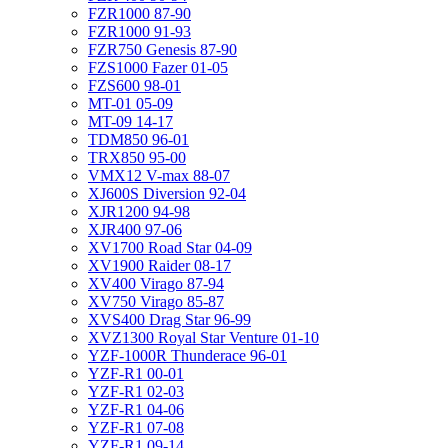
FZR1000 87-90
FZR1000 91-93
FZR750 Genesis 87-90
FZS1000 Fazer 01-05
FZS600 98-01
MT-01 05-09
MT-09 14-17
TDM850 96-01
TRX850 95-00
VMX12 V-max 88-07
XJ600S Diversion 92-04
XJR1200 94-98
XJR400 97-06
XV1700 Road Star 04-09
XV1900 Raider 08-17
XV400 Virago 87-94
XV750 Virago 85-87
XVS400 Drag Star 96-99
XVZ1300 Royal Star Venture 01-10
YZF-1000R Thunderace 96-01
YZF-R1 00-01
YZF-R1 02-03
YZF-R1 04-06
YZF-R1 07-08
YZF-R1 09-14