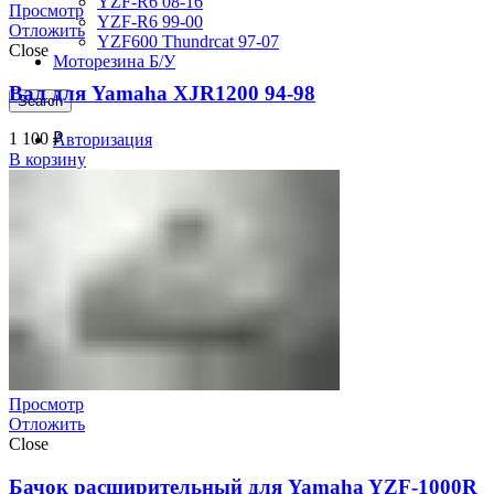
YZF-R6 08-16
Просмотр
YZF-R6 99-00
Отложить
YZF600 Thundrcat 97-07
Close
Моторезина Б/У
Вал для Yamaha XJR1200 94-98
Search
1 100
₽
Авторизация
В корзину
0
Отложить
0
items
/
0
₽
Меню
0
items
/
0
₽
Просмотр
Отложить
Close
Бачок расширительный для Yamaha YZF-1000R