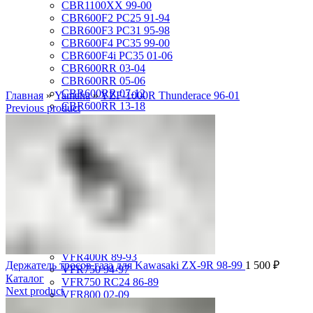
CBR1100XX 99-00
CBR600F2 PC25 91-94
CBR600F3 PC31 95-98
CBR600F4 PC35 99-00
CBR600F4i PC35 01-06
CBR600RR 03-04
CBR600RR 05-06
CBR600RR 07-12
Главная
»
Yamaha
»
YZF-1000R Thunderace 96-01
CBR600RR 13-18
Previous product
CBR750F Hurricane 87-89
CBR929RR 00-01
CBR954RR 02-03
GL1500 Gold Wing 88-00
GL1500 Valkyrie 97-00
GL1500 Valkyrie Interstate 99-01
GL1800 Gold Wing 01-10
ST1100 Pan European 90-02
VF1000R 84-86
VF750 Super Magna 87-89
VF750F Interceptor 82-85
VFR400R 89-93
Держатель тросов газа для Kawasaki ZX-9R 98-99
1 500
₽
VFR750 94-97
Каталог
VFR750 RC24 86-89
Next product
VFR800 02-09
VLX400 Steed 88-97