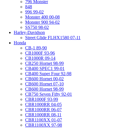
796 Monster
848
996 99-02
Monster 400 00-08
Monster 900 94-02
SS750 98-02
Harley-Davidson
Street Glide FLHX1580 07-11
Honda
CB-1 89-90
CB1000F 93-96
CB1000R 09-14
CB250 Hornet 98-99
CB400 SPEC1 99-01
CB400 Super Four 92-98
CB600 Hornet 00-02
CB600 Hornet 07-10
CB600 Hornet 98-99
CB750 Seven Fifty 92-01
CBR1000F 93-99
CBR1000RR 04-05
CBR1000RR 06-07
CBR1000RR 08-11
CBR1100XX 01-07
CBR1100XX 97-98