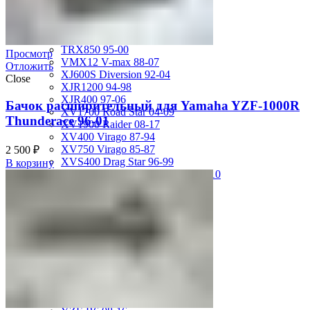
MT-01 05-09
MT-09 14-17
TDM850 96-01
TRX850 95-00
Просмотр
VMX12 V-max 88-07
Отложить
XJ600S Diversion 92-04
Close
XJR1200 94-98
XJR400 97-06
Бачок расширительный для Yamaha YZF-1000R
XV1700 Road Star 04-09
Thunderace 96-01
XV1900 Raider 08-17
XV400 Virago 87-94
XV750 Virago 85-87
2 500
₽
XVS400 Drag Star 96-99
В корзину
XVZ1300 Royal Star Venture 01-10
YZF-1000R Thunderace 96-01
YZF-R1 00-01
YZF-R1 02-03
YZF-R1 04-06
YZF-R1 07-08
YZF-R1 09-14
YZF-R1 09-15
YZF-R1 98-99
YZF-R6 03-05
YZF-R6 06-07