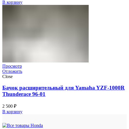
В корзину
Просмотр
Отложить
Close
Бачок расширительный для Yamaha YZF-1000R
Thunderace 96-01
2 500
₽
В корзину