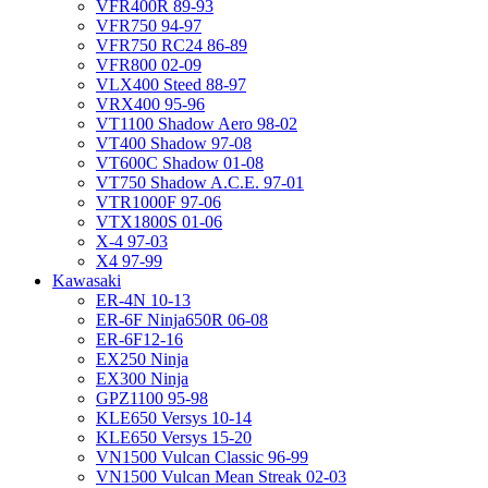
VFR400R 89-93
VFR750 94-97
VFR750 RC24 86-89
VFR800 02-09
VLX400 Steed 88-97
VRX400 95-96
VT1100 Shadow Aero 98-02
VT400 Shadow 97-08
VT600C Shadow 01-08
VT750 Shadow A.C.E. 97-01
VTR1000F 97-06
VTX1800S 01-06
X-4 97-03
X4 97-99
Kawasaki
ER-4N 10-13
ER-6F Ninja650R 06-08
ER-6F12-16
EX250 Ninja
EX300 Ninja
GPZ1100 95-98
KLE650 Versys 10-14
KLE650 Versys 15-20
VN1500 Vulcan Classic 96-99
VN1500 Vulcan Mean Streak 02-03