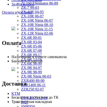
ZL750 Eliminator 86-89
Задать вопрос
ZR-7 99-03
ZX-10R 04-05
Оплата и доставка
ZX-10R 06-07
ZX-10R Ninja 06-07
ZX-10R Ninja 08-10
ZX-10R Ninja 11-15
ZX-12R Ninja 02-06
ZX-6R 00-01
Оплата
ZX-6R 03-04
ZX-6R 05-06
ZX-6R 07-08
ZX-6R 09-17
Наличными в пункте самовывоза
ZX-6R 13-16
Банковской картой
ZX-6R 98-99
ZX-9R 94-97
ZX-9R 98-99
ZX-9R Ninja 00-03
ZXR400 89-90
Доставка
ZZR1400 06-11
ZZR250 92-07
KTM
Бесплатно доставляем до ТК
DUKE125 12-16
Транспортная накладная
RC8
SMR950