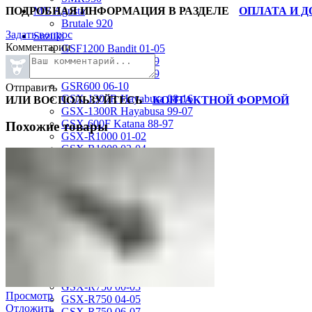
ПОДРОБНАЯ ИНФОРМАЦИЯ В РАЗДЕЛЕ
ОПЛАТА И 
MV Agusta
Brutale 920
Задать вопрос
Suzuki
Комментарии
GSF1200 Bandit 01-05
GSF250 Bandit 95-99
GSF750 Bandit 96-99
GSR600 06-10
Отправить
GSX-1300R Hayabusa 08-16
ИЛИ ВОСПОЛЬЗУЙТЕСЬ
КОНТАКТНОЙ ФОРМОЙ
GSX-1300R Hayabusa 99-07
GSX-600F Katana 88-97
Похожие товары
GSX-R1000 01-02
GSX-R1000 03-04
GSX-R1000 05-06
GSX-R1000 07-08
GSX-R1000 09-16
GSX-R1100 93-98
GSX-R400 90-95
GSX-R600 01-03
GSX-R600 04-05
GSX-R600 06-07
GSX-R600 11-16
GSX-R600 SRAD 97-00
GSX-R750 00-03
Просмотр
GSX-R750 04-05
Отложить
GSX-R750 06-07