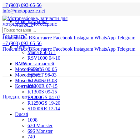
+7 (903) 093-65-56
info@motopuzzle.net
Email рассылка
Новости
Где искать?
Поделиться ВКонтакте
Facebook
Instagram
WhatsApp
Telegram
+7 (903) 093-65-56
Aprilia
Поделиться ВКонтакте
Facebook
Instagram
WhatsApp
Telegram
Mana 850 GT
RSV1000 04-10
BMW
Каталог запчастей
Мотоподбор
F650CS 00-05
Мотосервис
F650ST 96-03
Мотоэвакуатор
K1200S 03-08
Контакты
K1300R 07-15
K1300S 09-15
Продать мотоцикл
R1200GS 04-07
R1250GS 19-20
S1000RR 12-14
Ducati
1098
620 Monster
696 Monster
749