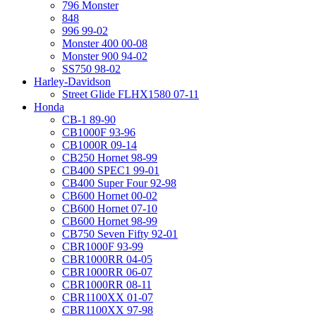
796 Monster
848
996 99-02
Monster 400 00-08
Monster 900 94-02
SS750 98-02
Harley-Davidson
Street Glide FLHX1580 07-11
Honda
CB-1 89-90
CB1000F 93-96
CB1000R 09-14
CB250 Hornet 98-99
CB400 SPEC1 99-01
CB400 Super Four 92-98
CB600 Hornet 00-02
CB600 Hornet 07-10
CB600 Hornet 98-99
CB750 Seven Fifty 92-01
CBR1000F 93-99
CBR1000RR 04-05
CBR1000RR 06-07
CBR1000RR 08-11
CBR1100XX 01-07
CBR1100XX 97-98