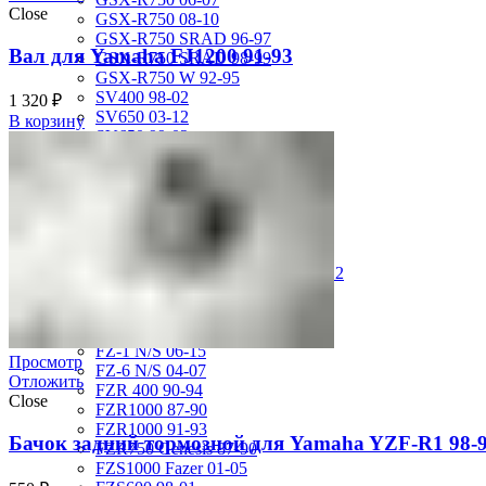
Close
GSX-R750 08-10
GSX-R750 SRAD 96-97
Вал для Yamaha FJ1200 91-93
GSX-R750 SRAD 98-99
GSX-R750 W 92-95
SV400 98-02
1 320
₽
SV650 03-12
В корзину
SV650 99-02
TL 1000 S
TL1000R 98-02
VS400 Intruder 94-96
VS750 Intruder 85-91
VZ400 Desperado Winder 99-00
VZ800 Intruder M800 05-11
VZR1800 Boulevard M109R 06-12
Yamaha
FJ1200 91-93
FJR1300 06-12
FZ-1 N/S 06-15
Просмотр
FZ-6 N/S 04-07
Отложить
FZR 400 90-94
Close
FZR1000 87-90
FZR1000 91-93
Бачок задний тормозной для Yamaha YZF-R1 98-
FZR750 Genesis 87-90
FZS1000 Fazer 01-05