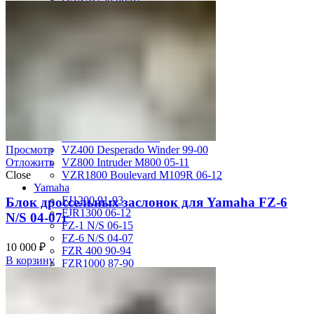
GSX-R750 08-10
GSX-R750 SRAD 96-97
GSX-R750 SRAD 98-99
GSX-R750 W 92-95
SV400 98-02
SV650 03-12
SV650 99-02
TL 1000 S
TL1000R 98-02
VS400 Intruder 94-96
VS750 Intruder 85-91
VZ400 Desperado Winder 99-00
Просмотр
VZ800 Intruder M800 05-11
Отложить
VZR1800 Boulevard M109R 06-12
Close
Yamaha
FJ1200 91-93
Блок дроссельных заслонок для Yamaha FZ-6
FJR1300 06-12
N/S 04-07г
FZ-1 N/S 06-15
FZ-6 N/S 04-07
10 000
₽
FZR 400 90-94
В корзину
FZR1000 87-90
FZR1000 91-93
FZR750 Genesis 87-90
FZS1000 Fazer 01-05
FZS600 98-01