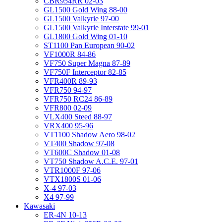
CBR954RR 02-03
GL1500 Gold Wing 88-00
GL1500 Valkyrie 97-00
GL1500 Valkyrie Interstate 99-01
GL1800 Gold Wing 01-10
ST1100 Pan European 90-02
VF1000R 84-86
VF750 Super Magna 87-89
VF750F Interceptor 82-85
VFR400R 89-93
VFR750 94-97
VFR750 RC24 86-89
VFR800 02-09
VLX400 Steed 88-97
VRX400 95-96
VT1100 Shadow Aero 98-02
VT400 Shadow 97-08
VT600C Shadow 01-08
VT750 Shadow A.C.E. 97-01
VTR1000F 97-06
VTX1800S 01-06
X-4 97-03
X4 97-99
Kawasaki
ER-4N 10-13