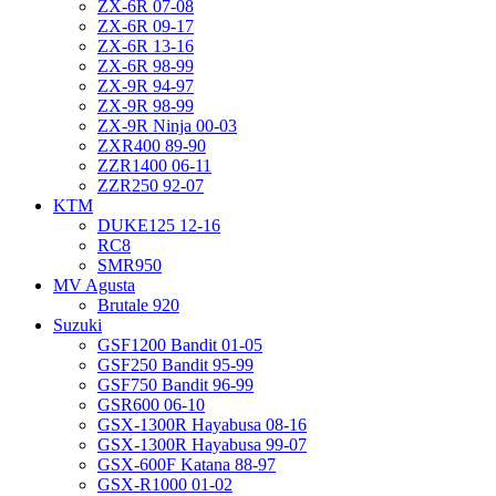
ZX-6R 07-08
ZX-6R 09-17
ZX-6R 13-16
ZX-6R 98-99
ZX-9R 94-97
ZX-9R 98-99
ZX-9R Ninja 00-03
ZXR400 89-90
ZZR1400 06-11
ZZR250 92-07
KTM
DUKE125 12-16
RC8
SMR950
MV Agusta
Brutale 920
Suzuki
GSF1200 Bandit 01-05
GSF250 Bandit 95-99
GSF750 Bandit 96-99
GSR600 06-10
GSX-1300R Hayabusa 08-16
GSX-1300R Hayabusa 99-07
GSX-600F Katana 88-97
GSX-R1000 01-02