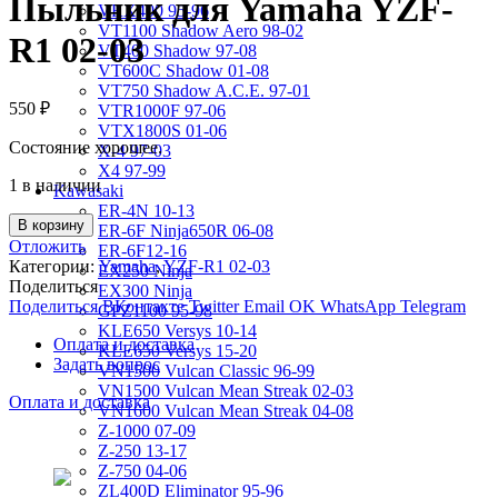
Пыльник для Yamaha YZF-
VRX400 95-96
VT1100 Shadow Aero 98-02
R1 02-03
VT400 Shadow 97-08
VT600C Shadow 01-08
VT750 Shadow A.C.E. 97-01
550
₽
VTR1000F 97-06
VTX1800S 01-06
Состояние хорошее.
X-4 97-03
X4 97-99
1 в наличии
Kawasaki
ER-4N 10-13
В корзину
ER-6F Ninja650R 06-08
Отложить
ER-6F12-16
Категории:
Yamaha
,
YZF-R1 02-03
EX250 Ninja
Поделиться
EX300 Ninja
Поделиться ВКонтакте
Twitter
Email
OK
WhatsApp
Telegram
GPZ1100 95-98
KLE650 Versys 10-14
Оплата и доставка
KLE650 Versys 15-20
Задать вопрос
VN1500 Vulcan Classic 96-99
VN1500 Vulcan Mean Streak 02-03
Оплата и доставка
VN1600 Vulcan Mean Streak 04-08
Z-1000 07-09
Z-250 13-17
Z-750 04-06
ZL400D Eliminator 95-96