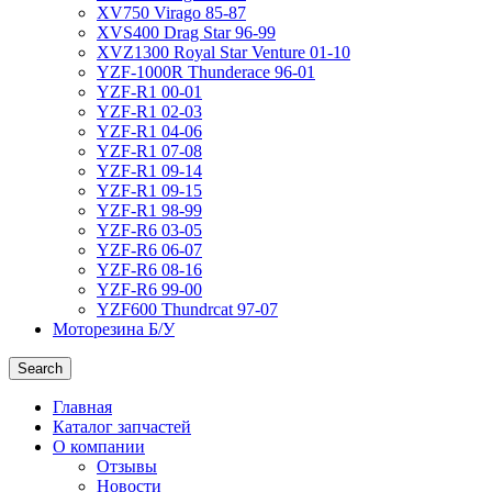
XV750 Virago 85-87
XVS400 Drag Star 96-99
XVZ1300 Royal Star Venture 01-10
YZF-1000R Thunderace 96-01
YZF-R1 00-01
YZF-R1 02-03
YZF-R1 04-06
YZF-R1 07-08
YZF-R1 09-14
YZF-R1 09-15
YZF-R1 98-99
YZF-R6 03-05
YZF-R6 06-07
YZF-R6 08-16
YZF-R6 99-00
YZF600 Thundrcat 97-07
Моторезина Б/У
Search
Главная
Каталог запчастей
О компании
Отзывы
Новости