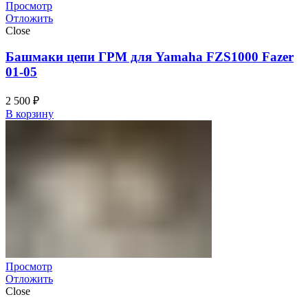
Просмотр
Отложить
Close
Башмаки цепи ГРМ для Yamaha FZS1000 Fazer
01-05
2 500
₽
В корзину
Просмотр
Отложить
Close