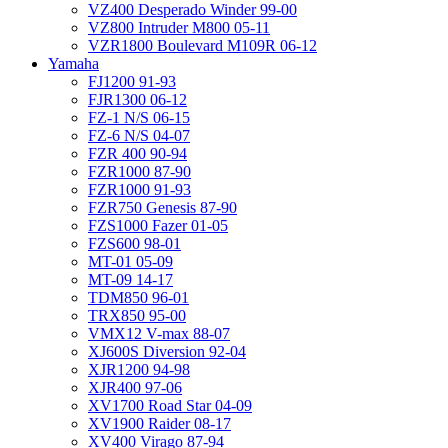
VZ400 Desperado Winder 99-00
VZ800 Intruder M800 05-11
VZR1800 Boulevard M109R 06-12
Yamaha
FJ1200 91-93
FJR1300 06-12
FZ-1 N/S 06-15
FZ-6 N/S 04-07
FZR 400 90-94
FZR1000 87-90
FZR1000 91-93
FZR750 Genesis 87-90
FZS1000 Fazer 01-05
FZS600 98-01
MT-01 05-09
MT-09 14-17
TDM850 96-01
TRX850 95-00
VMX12 V-max 88-07
XJ600S Diversion 92-04
XJR1200 94-98
XJR400 97-06
XV1700 Road Star 04-09
XV1900 Raider 08-17
XV400 Virago 87-94