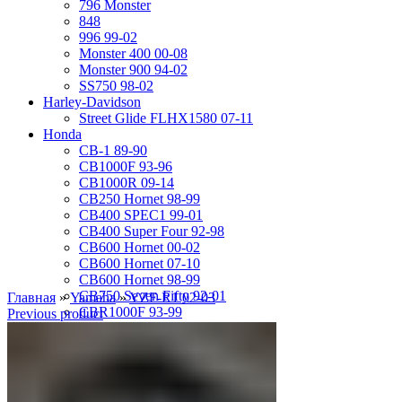
796 Monster
848
996 99-02
Monster 400 00-08
Monster 900 94-02
SS750 98-02
Harley-Davidson
Street Glide FLHX1580 07-11
Honda
CB-1 89-90
CB1000F 93-96
CB1000R 09-14
CB250 Hornet 98-99
CB400 SPEC1 99-01
CB400 Super Four 92-98
CB600 Hornet 00-02
CB600 Hornet 07-10
CB600 Hornet 98-99
CB750 Seven Fifty 92-01
Главная
»
Yamaha
»
YZF-R1 02-03
CBR1000F 93-99
Previous product
CBR1000RR 04-05
CBR1000RR 06-07
CBR1000RR 08-11
CBR1100XX 01-07
CBR1100XX 97-98