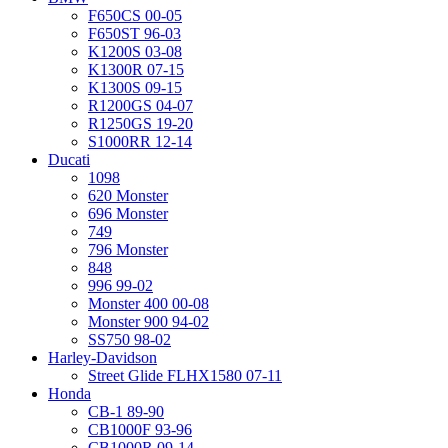
F650CS 00-05
F650ST 96-03
K1200S 03-08
K1300R 07-15
K1300S 09-15
R1200GS 04-07
R1250GS 19-20
S1000RR 12-14
Ducati
1098
620 Monster
696 Monster
749
796 Monster
848
996 99-02
Monster 400 00-08
Monster 900 94-02
SS750 98-02
Harley-Davidson
Street Glide FLHX1580 07-11
Honda
CB-1 89-90
CB1000F 93-96
CB1000R 09-14