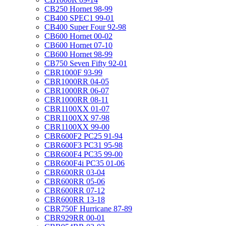
CB250 Hornet 98-99
CB400 SPEC1 99-01
CB400 Super Four 92-98
CB600 Hornet 00-02
CB600 Hornet 07-10
CB600 Hornet 98-99
CB750 Seven Fifty 92-01
CBR1000F 93-99
CBR1000RR 04-05
CBR1000RR 06-07
CBR1000RR 08-11
CBR1100XX 01-07
CBR1100XX 97-98
CBR1100XX 99-00
CBR600F2 PC25 91-94
CBR600F3 PC31 95-98
CBR600F4 PC35 99-00
CBR600F4i PC35 01-06
CBR600RR 03-04
CBR600RR 05-06
CBR600RR 07-12
CBR600RR 13-18
CBR750F Hurricane 87-89
CBR929RR 00-01