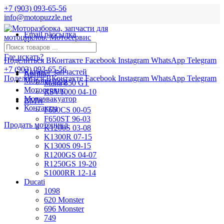
+7 (903) 093-65-56
info@motopuzzle.net
Email рассылка
Новости
Где искать?
Поделиться ВКонтакте
Facebook
Instagram
WhatsApp
Telegram
+7 (903) 093-65-56
Каталог запчастей
Aprilia
Поделиться ВКонтакте
Facebook
Instagram
WhatsApp
Telegram
Мотоподбор
Mana 850 GT
Мотосервис
RSV1000 04-10
Мотоэвакуатор
BMW
Контакты
F650CS 00-05
F650ST 96-03
Продать мотоцикл
K1200S 03-08
K1300R 07-15
K1300S 09-15
R1200GS 04-07
R1250GS 19-20
S1000RR 12-14
Ducati
1098
620 Monster
696 Monster
749