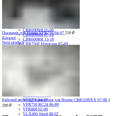
CBR1100XX 99-00
CBR600F2 PC25 91-94
CBR600F3 PC31 95-98
CBR600F4 PC35 99-00
CBR600F4i PC35 01-06
CBR600RR 03-04
CBR600RR 05-06
Пыльник для Honda VFR750 94-97
550
₽
CBR600RR 07-12
Каталог
CBR600RR 13-18
Next product
CBR750F Hurricane 87-89
CBR929RR 00-01
CBR954RR 02-03
GL1500 Gold Wing 88-00
GL1500 Valkyrie 97-00
GL1500 Valkyrie Interstate 99-01
GL1800 Gold Wing 01-10
ST1100 Pan European 90-02
VF1000R 84-86
VF750 Super Magna 87-89
VF750F Interceptor 82-85
VFR400R 89-93
Рабочий цилиндр сцепления для Honda CBR1100XX 97-98
VFR750 94-97
2
VFR750 RC24 86-89
200
₽
VFR800 02-09
VLX400 Steed 88-97