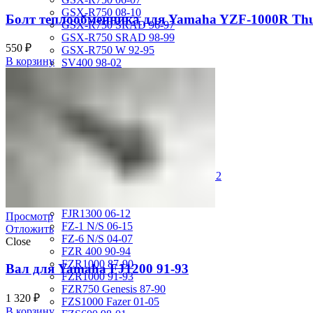
GSX-R750 08-10
Болт теплообменника для Yamaha YZF-1000R Thu
GSX-R750 SRAD 96-97
GSX-R750 SRAD 98-99
550
₽
GSX-R750 W 92-95
В корзину
SV400 98-02
SV650 03-12
SV650 99-02
TL 1000 S
TL1000R 98-02
VS400 Intruder 94-96
VS750 Intruder 85-91
VZ400 Desperado Winder 99-00
VZ800 Intruder M800 05-11
VZR1800 Boulevard M109R 06-12
Yamaha
FJ1200 91-93
FJR1300 06-12
Просмотр
FZ-1 N/S 06-15
Отложить
FZ-6 N/S 04-07
Close
FZR 400 90-94
FZR1000 87-90
Вал для Yamaha FJ1200 91-93
FZR1000 91-93
FZR750 Genesis 87-90
1 320
₽
FZS1000 Fazer 01-05
В корзину