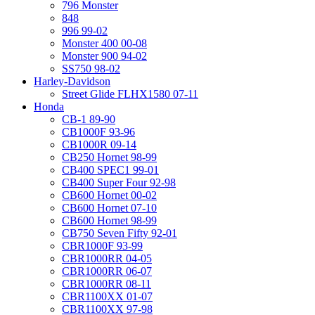
796 Monster
848
996 99-02
Monster 400 00-08
Monster 900 94-02
SS750 98-02
Harley-Davidson
Street Glide FLHX1580 07-11
Honda
CB-1 89-90
CB1000F 93-96
CB1000R 09-14
CB250 Hornet 98-99
CB400 SPEC1 99-01
CB400 Super Four 92-98
CB600 Hornet 00-02
CB600 Hornet 07-10
CB600 Hornet 98-99
CB750 Seven Fifty 92-01
CBR1000F 93-99
CBR1000RR 04-05
CBR1000RR 06-07
CBR1000RR 08-11
CBR1100XX 01-07
CBR1100XX 97-98