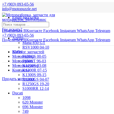
+7 (903) 093-65-56
info@motopuzzle.net
Email рассылка
Новости
Где искать?
Поделиться ВКонтакте
Facebook
Instagram
WhatsApp
Telegram
+7 (903) 093-65-56
Aprilia
Поделиться ВКонтакте
Facebook
Instagram
WhatsApp
Telegram
Mana 850 GT
RSV1000 04-10
BMW
Каталог запчастей
Мотоподбор
F650CS 00-05
Мотосервис
F650ST 96-03
Мотоэвакуатор
K1200S 03-08
Контакты
K1300R 07-15
K1300S 09-15
Продать мотоцикл
R1200GS 04-07
R1250GS 19-20
S1000RR 12-14
Ducati
1098
620 Monster
696 Monster
749