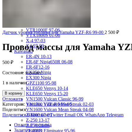
VRX400 95-96
VT1100 Shadow Aero 98-02
VT400 Shadow 97-08
VT600C Shadow 01-08
VT750 Shadow A.C.E. 97-01
VTR1000F 97-06
Датчик уровня топлива для Yamaha YZF-R6 99-00
2 500
₽
VTX1800S 01-06
X-4 97-03
Провод массы для Yamaha YZ
X4 97-99
Kawasaki
ER-4N 10-13
ER-6F Ninja650R 06-08
500
₽
ER-6F12-16
EX250 Ninja
Состояние хорошее.
EX300 Ninja
1 в наличии
GPZ1100 95-98
KLE650 Versys 10-14
В корзину
KLE650 Versys 15-20
Отложить
VN1500 Vulcan Classic 96-99
Категории:
Yamaha
,
YZF-R6 99-00
VN1500 Vulcan Mean Streak 02-03
Поделиться
VN1600 Vulcan Mean Streak 04-08
Поделиться ВКонтакте
Twitter
Email
OK
WhatsApp
Telegram
Z-1000 07-09
Z-250 13-17
Оплата и доставка
Z-750 04-06
Задать вопрос
ZL400D Eliminator 95-96