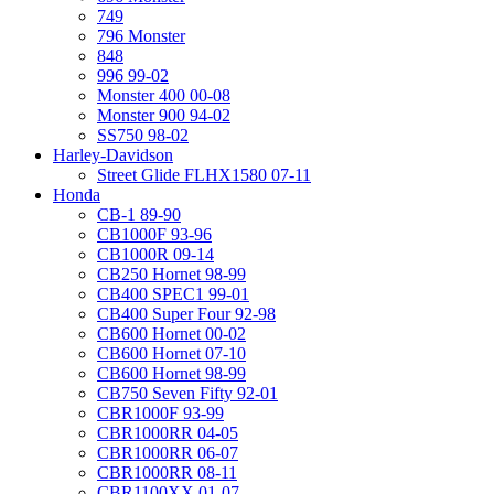
749
796 Monster
848
996 99-02
Monster 400 00-08
Monster 900 94-02
SS750 98-02
Harley-Davidson
Street Glide FLHX1580 07-11
Honda
CB-1 89-90
CB1000F 93-96
CB1000R 09-14
CB250 Hornet 98-99
CB400 SPEC1 99-01
CB400 Super Four 92-98
CB600 Hornet 00-02
CB600 Hornet 07-10
CB600 Hornet 98-99
CB750 Seven Fifty 92-01
CBR1000F 93-99
CBR1000RR 04-05
CBR1000RR 06-07
CBR1000RR 08-11
CBR1100XX 01-07