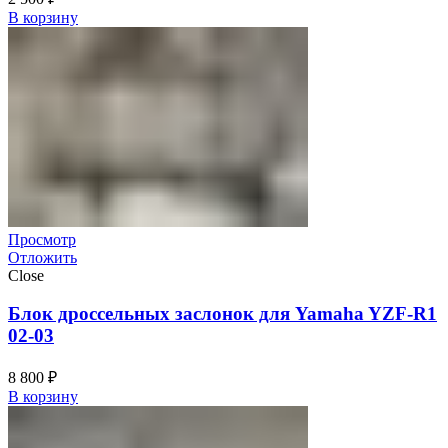
В корзину
Просмотр
Отложить
Close
Блок дроссельных заслонок для Yamaha YZF-R1
02-03
8 800
₽
В корзину