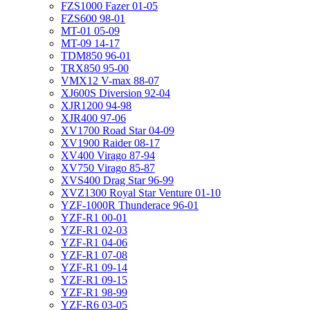
FZS1000 Fazer 01-05
FZS600 98-01
MT-01 05-09
MT-09 14-17
TDM850 96-01
TRX850 95-00
VMX12 V-max 88-07
XJ600S Diversion 92-04
XJR1200 94-98
XJR400 97-06
XV1700 Road Star 04-09
XV1900 Raider 08-17
XV400 Virago 87-94
XV750 Virago 85-87
XVS400 Drag Star 96-99
XVZ1300 Royal Star Venture 01-10
YZF-1000R Thunderace 96-01
YZF-R1 00-01
YZF-R1 02-03
YZF-R1 04-06
YZF-R1 07-08
YZF-R1 09-14
YZF-R1 09-15
YZF-R1 98-99
YZF-R6 03-05