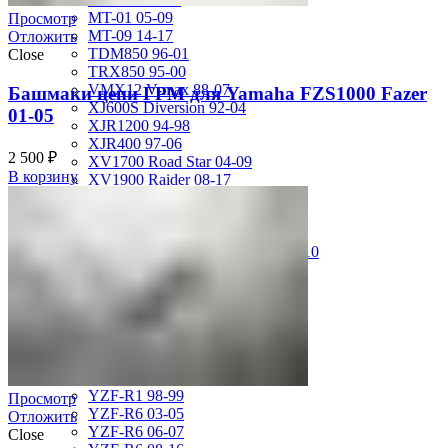
MT-01 05-09
Просмотр
MT-09 14-17
Отложить
TDM850 96-01
Close
TRX850 95-00
VMX12 V-max 88-07
Башмаки цепи ГРМ для Yamaha FZS1000 Fazer
XJ600S Diversion 92-04
01-05
XJR1200 94-98
XJR400 97-06
2 500
₽
XV1700 Road Star 04-09
В корзину
XV1900 Raider 08-17
XV400 Virago 87-94
XV750 Virago 85-87
XVS400 Drag Star 96-99
XVZ1300 Royal Star Venture 01-10
YZF-1000R Thunderace 96-01
YZF-R1 00-01
YZF-R1 02-03
YZF-R1 04-06
YZF-R1 07-08
YZF-R1 09-14
YZF-R1 09-15
YZF-R1 98-99
Просмотр
YZF-R6 03-05
Отложить
YZF-R6 06-07
Close