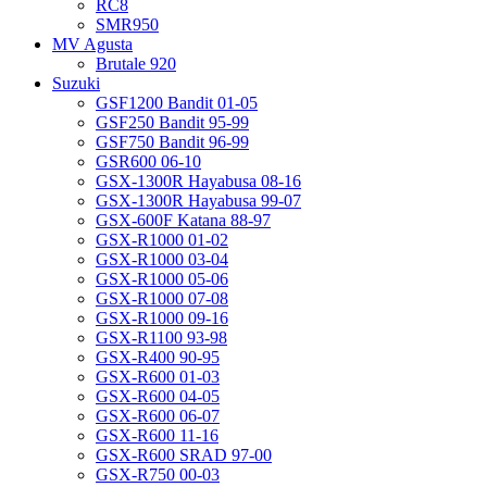
RC8
SMR950
MV Agusta
Brutale 920
Suzuki
GSF1200 Bandit 01-05
GSF250 Bandit 95-99
GSF750 Bandit 96-99
GSR600 06-10
GSX-1300R Hayabusa 08-16
GSX-1300R Hayabusa 99-07
GSX-600F Katana 88-97
GSX-R1000 01-02
GSX-R1000 03-04
GSX-R1000 05-06
GSX-R1000 07-08
GSX-R1000 09-16
GSX-R1100 93-98
GSX-R400 90-95
GSX-R600 01-03
GSX-R600 04-05
GSX-R600 06-07
GSX-R600 11-16
GSX-R600 SRAD 97-00
GSX-R750 00-03