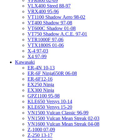
VFR800 02-09
VLX400 Steed 88-97
VRX400 95-96
VT1100 Shadow Aero 98-02
VT400 Shadow 97-08
VT600C Shadow 01-08
VT750 Shadow A.C.E. 97-01
VTR1000F 97-06
VTX1800S 01-06
X-4 97-03
X4 97-99
Kawasaki
ER-4N 10-13
ER-6F Ninja650R 06-08
ER-6F12-16
EX250 Ninja
EX300 Ninja
GPZ1100 95-98
KLE650 Versys 10-14
KLE650 Versys 15-20
VN1500 Vulcan Classic 96-99
VN1500 Vulcan Mean Streak 02-03
VN1600 Vulcan Mean Streak 04-08
Z-1000 07-09
Z-250 13-17