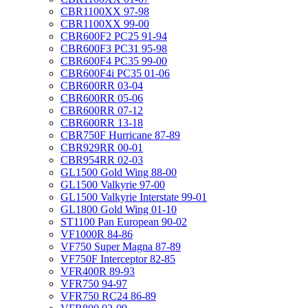
CBR1100XX 97-98
CBR1100XX 99-00
CBR600F2 PC25 91-94
CBR600F3 PC31 95-98
CBR600F4 PC35 99-00
CBR600F4i PC35 01-06
CBR600RR 03-04
CBR600RR 05-06
CBR600RR 07-12
CBR600RR 13-18
CBR750F Hurricane 87-89
CBR929RR 00-01
CBR954RR 02-03
GL1500 Gold Wing 88-00
GL1500 Valkyrie 97-00
GL1500 Valkyrie Interstate 99-01
GL1800 Gold Wing 01-10
ST1100 Pan European 90-02
VF1000R 84-86
VF750 Super Magna 87-89
VF750F Interceptor 82-85
VFR400R 89-93
VFR750 94-97
VFR750 RC24 86-89