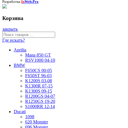
Разработка
In
Web.Pro
Корзина
закрыть
Где искать?
Aprilia
Mana 850 GT
RSV1000 04-10
BMW
F650CS 00-05
F650ST 96-03
K1200S 03-08
K1300R 07-15
K1300S 09-15
R1200GS 04-07
R1250GS 19-20
S1000RR 12-14
Ducati
1098
620 Monster
696 Monster