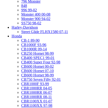
796 Monster
848
996 99-02
Monster 400 00-08
Monster 900 94-02
SS750 98-02
Harley-Davidson
Street Glide FLHX1580 07-11
Honda
CB-1 89-90
CB1000F 93-96
CB1000R 09-14
CB250 Hornet 98-99
CB400 SPEC1 99-01
CB400 Super Four 92-98
CB600 Hornet 00-02
CB600 Hornet 07-10
CB600 Hornet 98-99
CB750 Seven Fifty 92-01
CBR1000F 93-99
CBR1000RR 04-05
CBR1000RR 06-07
CBR1000RR 08-11
CBR1100XX 01-07
CBR1100XX 97-98