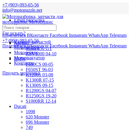
+7 (903) 093-65-56
info@motopuzzle.net
Email рассылка
Новости
Где искать?
Поделиться ВКонтакте
Facebook
Instagram
WhatsApp
Telegram
+7 (903) 093-65-56
Каталог запчастей
Aprilia
Поделиться ВКонтакте
Facebook
Instagram
WhatsApp
Telegram
Мотоподбор
Mana 850 GT
Мотосервис
RSV1000 04-10
Мотоэвакуатор
BMW
Контакты
F650CS 00-05
F650ST 96-03
Продать мотоцикл
K1200S 03-08
K1300R 07-15
K1300S 09-15
R1200GS 04-07
R1250GS 19-20
S1000RR 12-14
Ducati
1098
620 Monster
696 Monster
749