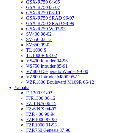
GSX-R750 04-05
GSX-R750 06-07
GSX-R750 08-10
GSX-R750 SRAD 96-97
GSX-R750 SRAD 98-99
GSX-R750 W 92-95
SV400 98-02
SV650 03-12
SV650 99-02
TL 1000 S
TL1000R 98-02
VS400 Intruder 94-96
VS750 Intruder 85-91
VZ400 Desperado Winder 99-00
VZ800 Intruder M800 05-11
VZR1800 Boulevard M109R 06-12
Yamaha
FJ1200 91-93
FJR1300 06-12
FZ-1 N/S 06-15
FZ-6 N/S 04-07
FZR 400 90-94
FZR1000 87-90
FZR1000 91-93
FZR750 Genesis 87-90