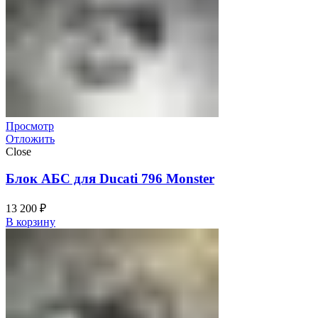
Просмотр
Отложить
Close
Блок АБС для Ducati 796 Monster
13 200
₽
В корзину