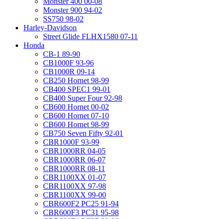
Monster 400 00-08
Monster 900 94-02
SS750 98-02
Harley-Davidson
Street Glide FLHX1580 07-11
Honda
CB-1 89-90
CB1000F 93-96
CB1000R 09-14
CB250 Hornet 98-99
CB400 SPEC1 99-01
CB400 Super Four 92-98
CB600 Hornet 00-02
CB600 Hornet 07-10
CB600 Hornet 98-99
CB750 Seven Fifty 92-01
CBR1000F 93-99
CBR1000RR 04-05
CBR1000RR 06-07
CBR1000RR 08-11
CBR1100XX 01-07
CBR1100XX 97-98
CBR1100XX 99-00
CBR600F2 PC25 91-94
CBR600F3 PC31 95-98