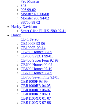
796 Monster
848
996 99-02
Monster 400 00-08
Monster 900 94-02
SS750 98-02
Harley-Davidson
Street Glide FLHX1580 07-11
Honda
CB-1 89-90
CB1000F 93-96
CB1000R 09-14
CB250 Hornet 98-99
CB400 SPEC1 99-01
CB400 Super Four 92-98
CB600 Hornet 00-02
CB600 Hornet 07-10
CB600 Hornet 98-99
CB750 Seven Fifty 92-01
CBR1000F 93-99
CBR1000RR 04-05
CBR1000RR 06-07
CBR1000RR 08-11
CBR1100XX 01-07
CBR1100XX 97-98