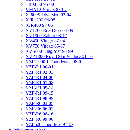
TRX850 95-00
VMX12 V-max 88-07
XJ600S Diversion 92-04
XJR1200 94-98
XJR400 97-06
XV1700 Road Star 04-09
XV1900 Raider 08-17
XV400 Virago 87-94
XV750 Virago 85-87
XVS400 Drag Star 96-99
XVZ1300 Royal Star Venture 01-10
YZF-1000R Thunderace 96-01
YZF-R1 00-01
YZF-R1 02-03
YZF-R1 04-06
YZF-R1 07-08
YZF-R1 09-14
YZF-R1 09-15
YZF-R1 98-99
YZF-R6 03-05
YZF-R6 06-07
YZF-R6 08-16
YZF-R6 99-00
YZF600 Thundrcat 97-07
Моторезина Б/У