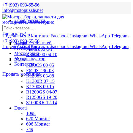
+7 (903) 093-65-56
info@motopuzzle.net
Email рассылка
Новости
Где искать?
Поделиться ВКонтакте
Facebook
Instagram
WhatsApp
Telegram
+7 (903) 093-65-56
Каталог запчастей
Aprilia
Поделиться ВКонтакте
Facebook
Instagram
WhatsApp
Telegram
Мотоподбор
Mana 850 GT
Мотосервис
RSV1000 04-10
Мотоэвакуатор
BMW
Контакты
F650CS 00-05
F650ST 96-03
Продать мотоцикл
K1200S 03-08
K1300R 07-15
K1300S 09-15
R1200GS 04-07
R1250GS 19-20
S1000RR 12-14
Ducati
1098
620 Monster
696 Monster
749