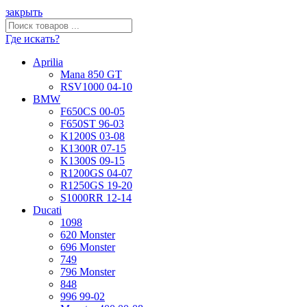
закрыть
Где искать?
Aprilia
Mana 850 GT
RSV1000 04-10
BMW
F650CS 00-05
F650ST 96-03
K1200S 03-08
K1300R 07-15
K1300S 09-15
R1200GS 04-07
R1250GS 19-20
S1000RR 12-14
Ducati
1098
620 Monster
696 Monster
749
796 Monster
848
996 99-02