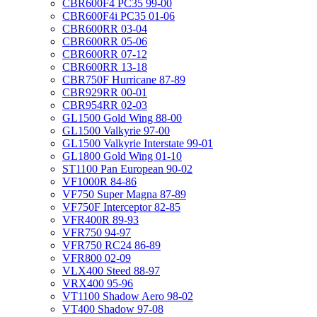
CBR600F4 PC35 99-00
CBR600F4i PC35 01-06
CBR600RR 03-04
CBR600RR 05-06
CBR600RR 07-12
CBR600RR 13-18
CBR750F Hurricane 87-89
CBR929RR 00-01
CBR954RR 02-03
GL1500 Gold Wing 88-00
GL1500 Valkyrie 97-00
GL1500 Valkyrie Interstate 99-01
GL1800 Gold Wing 01-10
ST1100 Pan European 90-02
VF1000R 84-86
VF750 Super Magna 87-89
VF750F Interceptor 82-85
VFR400R 89-93
VFR750 94-97
VFR750 RC24 86-89
VFR800 02-09
VLX400 Steed 88-97
VRX400 95-96
VT1100 Shadow Aero 98-02
VT400 Shadow 97-08