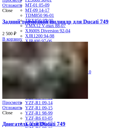
Просмотр
MT-01 05-09
Отложить
MT-09 14-17
Close
TDM850 96-01
TRX850 95-00
Задний тормозной цилиндр для Ducati 749
VMX12 V-max 88-07
XJ600S Diversion 92-04
2 500
₽
XJR1200 94-98
В корзину
XJR400 97-06
XV1700 Road Star 04-09
XV1900 Raider 08-17
XV400 Virago 87-94
XV750 Virago 85-87
XVS400 Drag Star 96-99
XVZ1300 Royal Star Venture 01-10
YZF-1000R Thunderace 96-01
YZF-R1 00-01
YZF-R1 02-03
YZF-R1 04-06
YZF-R1 07-08
Просмотр
YZF-R1 09-14
Отложить
YZF-R1 09-15
Close
YZF-R1 98-99
YZF-R6 03-05
Двигатель для Ducati 749
YZF-R6 06-07