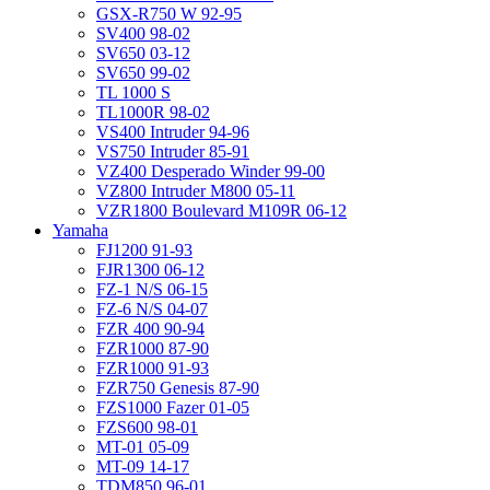
GSX-R750 W 92-95
SV400 98-02
SV650 03-12
SV650 99-02
TL 1000 S
TL1000R 98-02
VS400 Intruder 94-96
VS750 Intruder 85-91
VZ400 Desperado Winder 99-00
VZ800 Intruder M800 05-11
VZR1800 Boulevard M109R 06-12
Yamaha
FJ1200 91-93
FJR1300 06-12
FZ-1 N/S 06-15
FZ-6 N/S 04-07
FZR 400 90-94
FZR1000 87-90
FZR1000 91-93
FZR750 Genesis 87-90
FZS1000 Fazer 01-05
FZS600 98-01
MT-01 05-09
MT-09 14-17
TDM850 96-01