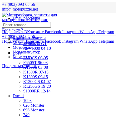
+7 (903) 093-65-56
info@motopuzzle.net
Email рассылка
Новости
Где искать?
Поделиться ВКонтакте
Facebook
Instagram
WhatsApp
Telegram
+7 (903) 093-65-56
Каталог запчастей
Aprilia
Поделиться ВКонтакте
Facebook
Instagram
WhatsApp
Telegram
Мотоподбор
Mana 850 GT
Мотосервис
RSV1000 04-10
Мотоэвакуатор
BMW
Контакты
F650CS 00-05
F650ST 96-03
Продать мотоцикл
K1200S 03-08
K1300R 07-15
K1300S 09-15
R1200GS 04-07
R1250GS 19-20
S1000RR 12-14
Ducati
1098
620 Monster
696 Monster
749