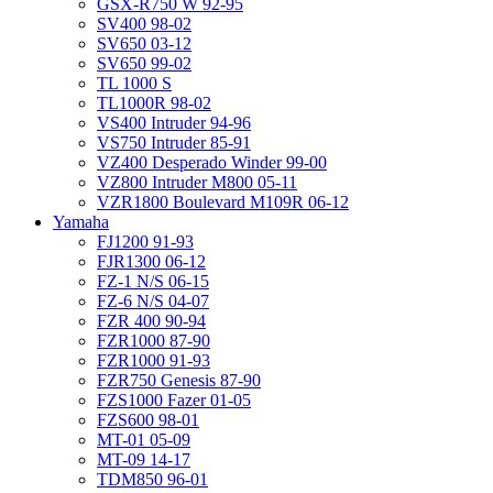
GSX-R750 W 92-95
SV400 98-02
SV650 03-12
SV650 99-02
TL 1000 S
TL1000R 98-02
VS400 Intruder 94-96
VS750 Intruder 85-91
VZ400 Desperado Winder 99-00
VZ800 Intruder M800 05-11
VZR1800 Boulevard M109R 06-12
Yamaha
FJ1200 91-93
FJR1300 06-12
FZ-1 N/S 06-15
FZ-6 N/S 04-07
FZR 400 90-94
FZR1000 87-90
FZR1000 91-93
FZR750 Genesis 87-90
FZS1000 Fazer 01-05
FZS600 98-01
MT-01 05-09
MT-09 14-17
TDM850 96-01