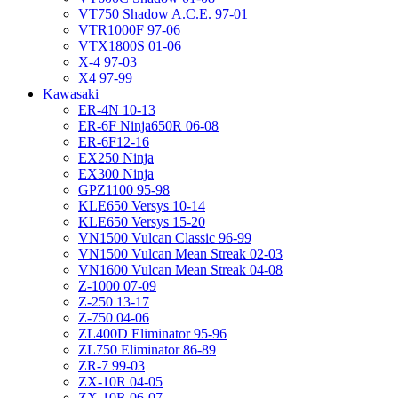
VT750 Shadow A.C.E. 97-01
VTR1000F 97-06
VTX1800S 01-06
X-4 97-03
X4 97-99
Kawasaki
ER-4N 10-13
ER-6F Ninja650R 06-08
ER-6F12-16
EX250 Ninja
EX300 Ninja
GPZ1100 95-98
KLE650 Versys 10-14
KLE650 Versys 15-20
VN1500 Vulcan Classic 96-99
VN1500 Vulcan Mean Streak 02-03
VN1600 Vulcan Mean Streak 04-08
Z-1000 07-09
Z-250 13-17
Z-750 04-06
ZL400D Eliminator 95-96
ZL750 Eliminator 86-89
ZR-7 99-03
ZX-10R 04-05
ZX-10R 06-07