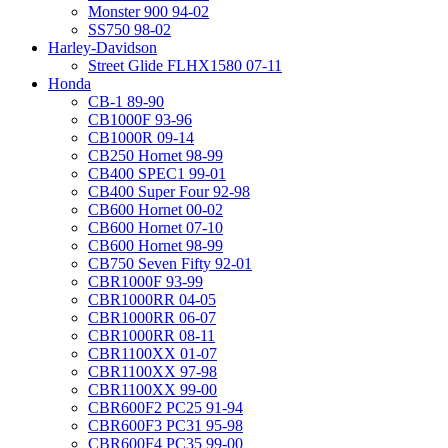
Monster 900 94-02
SS750 98-02
Harley-Davidson
Street Glide FLHX1580 07-11
Honda
CB-1 89-90
CB1000F 93-96
CB1000R 09-14
CB250 Hornet 98-99
CB400 SPEC1 99-01
CB400 Super Four 92-98
CB600 Hornet 00-02
CB600 Hornet 07-10
CB600 Hornet 98-99
CB750 Seven Fifty 92-01
CBR1000F 93-99
CBR1000RR 04-05
CBR1000RR 06-07
CBR1000RR 08-11
CBR1100XX 01-07
CBR1100XX 97-98
CBR1100XX 99-00
CBR600F2 PC25 91-94
CBR600F3 PC31 95-98
CBR600F4 PC35 99-00