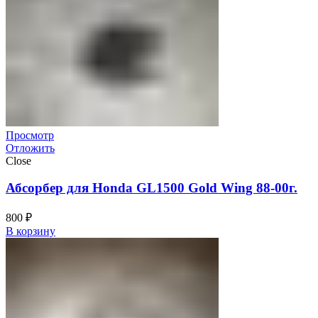
Просмотр
Отложить
Close
Абсорбер для Honda GL1500 Gold Wing 88-00г.
800
₽
В корзину