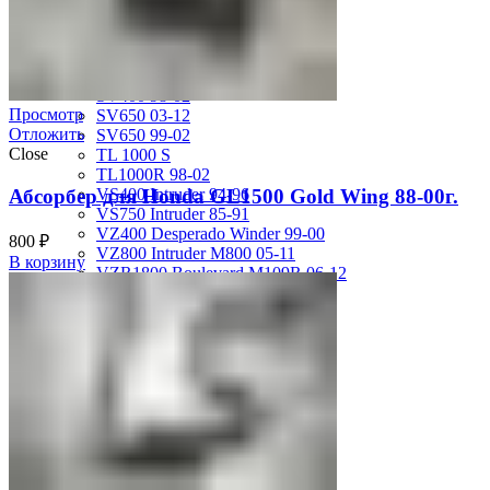
GSX-R750 08-10
GSX-R750 SRAD 96-97
GSX-R750 SRAD 98-99
GSX-R750 W 92-95
SV400 98-02
Просмотр
SV650 03-12
Отложить
SV650 99-02
Close
TL 1000 S
TL1000R 98-02
Абсорбер для Honda GL1500 Gold Wing 88-00г.
VS400 Intruder 94-96
VS750 Intruder 85-91
VZ400 Desperado Winder 99-00
800
₽
VZ800 Intruder M800 05-11
В корзину
VZR1800 Boulevard M109R 06-12
Yamaha
FJ1200 91-93
FJR1300 06-12
FZ-1 N/S 06-15
FZ-6 N/S 04-07
FZR 400 90-94
FZR1000 87-90
FZR1000 91-93
FZR750 Genesis 87-90
FZS1000 Fazer 01-05
FZS600 98-01