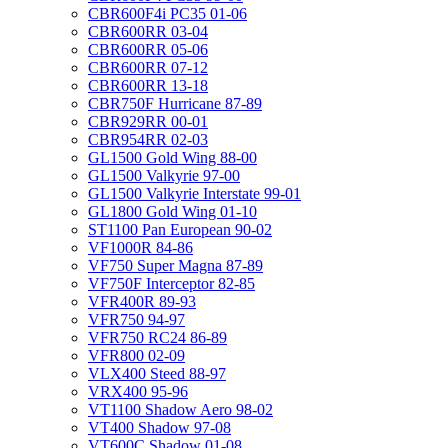
CBR600F4i PC35 01-06
CBR600RR 03-04
CBR600RR 05-06
CBR600RR 07-12
CBR600RR 13-18
CBR750F Hurricane 87-89
CBR929RR 00-01
CBR954RR 02-03
GL1500 Gold Wing 88-00
GL1500 Valkyrie 97-00
GL1500 Valkyrie Interstate 99-01
GL1800 Gold Wing 01-10
ST1100 Pan European 90-02
VF1000R 84-86
VF750 Super Magna 87-89
VF750F Interceptor 82-85
VFR400R 89-93
VFR750 94-97
VFR750 RC24 86-89
VFR800 02-09
VLX400 Steed 88-97
VRX400 95-96
VT1100 Shadow Aero 98-02
VT400 Shadow 97-08
VT600C Shadow 01-08