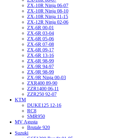
ZX-10R Ninja 06-07
ZX-10R Ninja 08-10
ZX-10R Ninja 11-15
ZX-12R Ninja 02-06
ZX-6R 00-01
ZX-6R 03-04
ZX-6R 05-06
ZX-6R 07-08
ZX-6R 09-17
ZX-6R 13-16
ZX-6R 98-99
ZX-9R 94-97
ZX-9R 98-99
ZX-9R Ninja 00-03
ZXR400 89-90
ZZR1400 06-11
ZZR250 92-07
KTM
DUKE125 12-16
RC8
SMR950
MV Agusta
Brutale 920
Suzuki