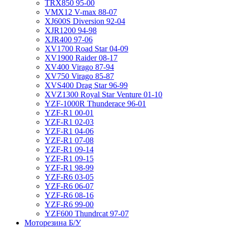
TRX850 95-00
VMX12 V-max 88-07
XJ600S Diversion 92-04
XJR1200 94-98
XJR400 97-06
XV1700 Road Star 04-09
XV1900 Raider 08-17
XV400 Virago 87-94
XV750 Virago 85-87
XVS400 Drag Star 96-99
XVZ1300 Royal Star Venture 01-10
YZF-1000R Thunderace 96-01
YZF-R1 00-01
YZF-R1 02-03
YZF-R1 04-06
YZF-R1 07-08
YZF-R1 09-14
YZF-R1 09-15
YZF-R1 98-99
YZF-R6 03-05
YZF-R6 06-07
YZF-R6 08-16
YZF-R6 99-00
YZF600 Thundrcat 97-07
Моторезина Б/У