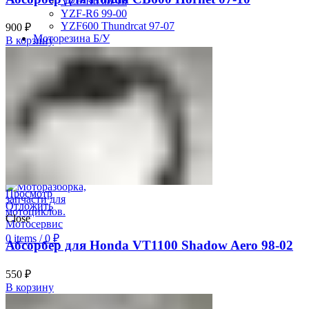
YZF-R6 08-16
YZF-R6 99-00
YZF600 Thundrcat 97-07
900
₽
Моторезина Б/У
В корзину
Search
Авторизация
0
Отложить
0
items
/
0
₽
Меню
Просмотр
Отложить
Close
0
items
/
0
₽
Абсорбер для Honda VT1100 Shadow Aero 98-02
550
₽
В корзину