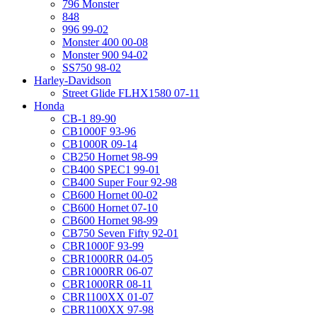
796 Monster
848
996 99-02
Monster 400 00-08
Monster 900 94-02
SS750 98-02
Harley-Davidson
Street Glide FLHX1580 07-11
Honda
CB-1 89-90
CB1000F 93-96
CB1000R 09-14
CB250 Hornet 98-99
CB400 SPEC1 99-01
CB400 Super Four 92-98
CB600 Hornet 00-02
CB600 Hornet 07-10
CB600 Hornet 98-99
CB750 Seven Fifty 92-01
CBR1000F 93-99
CBR1000RR 04-05
CBR1000RR 06-07
CBR1000RR 08-11
CBR1100XX 01-07
CBR1100XX 97-98