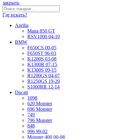
закрыть
Где искать?
Aprilia
Mana 850 GT
RSV1000 04-10
BMW
F650CS 00-05
F650ST 96-03
K1200S 03-08
K1300R 07-15
K1300S 09-15
R1200GS 04-07
R1250GS 19-20
S1000RR 12-14
Ducati
1098
620 Monster
696 Monster
749
796 Monster
848
996 99-02
Monster 400 00-08