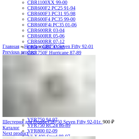
CBR1100XX 99-00
CBR600F2 PC25 91-94
CBR600F3 PC31 95-98
CBR600F4 PC35 99-00
CBR600F4i PC35 01-06
CBR600RR 03-04
CBR600RR 05-06
CBR600RR 07-12
Главная
»
Honda
»
CB750 Seven Fifty 92-01
CBR600RR 13-18
Previous product
CBR750F Hurricane 87-89
CBR929RR 00-01
CBR954RR 02-03
GL1500 Gold Wing 88-00
GL1500 Valkyrie 97-00
GL1500 Valkyrie Interstate 99-01
GL1800 Gold Wing 01-10
ST1100 Pan European 90-02
VF1000R 84-86
VF750 Super Magna 87-89
VF750F Interceptor 82-85
VFR400R 89-93
VFR750 94-97
Шестерня для Honda CB750 Seven Fifty 92-01г.
900
₽
VFR750 RC24 86-89
Каталог
VFR800 02-09
Next product
VLX400 Steed 88-97