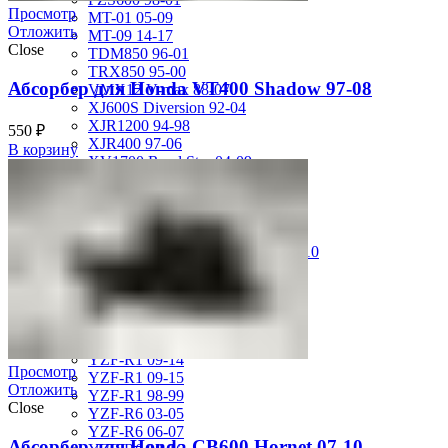
Просмотр
MT-01 05-09
Отложить
MT-09 14-17
Close
TDM850 96-01
TRX850 95-00
Абсорбер для Honda VT400 Shadow 97-08
VMX12 V-max 88-07
XJ600S Diversion 92-04
XJR1200 94-98
550
₽
XJR400 97-06
В корзину
XV1700 Road Star 04-09
XV1900 Raider 08-17
XV400 Virago 87-94
XV750 Virago 85-87
XVS400 Drag Star 96-99
XVZ1300 Royal Star Venture 01-10
YZF-1000R Thunderace 96-01
YZF-R1 00-01
YZF-R1 02-03
YZF-R1 04-06
YZF-R1 07-08
YZF-R1 09-14
Просмотр
YZF-R1 09-15
Отложить
YZF-R1 98-99
Close
YZF-R6 03-05
YZF-R6 06-07
Абсорбер для Honda CB600 Hornet 07-10