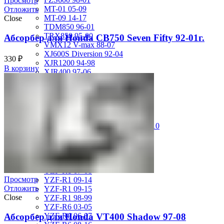
Просмотр
MT-01 05-09
Отложить
MT-09 14-17
Close
TDM850 96-01
TRX850 95-00
Абсорбер для Honda CB750 Seven Fifty 92-01г.
VMX12 V-max 88-07
XJ600S Diversion 92-04
330
₽
XJR1200 94-98
В корзину
XJR400 97-06
XV1700 Road Star 04-09
XV1900 Raider 08-17
XV400 Virago 87-94
XV750 Virago 85-87
XVS400 Drag Star 96-99
XVZ1300 Royal Star Venture 01-10
YZF-1000R Thunderace 96-01
YZF-R1 00-01
YZF-R1 02-03
YZF-R1 04-06
YZF-R1 07-08
Просмотр
YZF-R1 09-14
Отложить
YZF-R1 09-15
Close
YZF-R1 98-99
YZF-R6 03-05
Абсорбер для Honda VT400 Shadow 97-08
YZF-R6 06-07