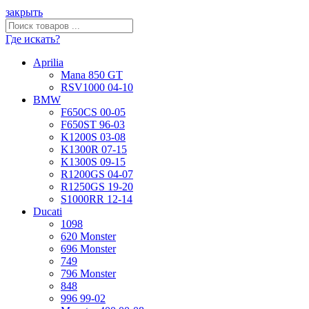
закрыть
Где искать?
Aprilia
Mana 850 GT
RSV1000 04-10
BMW
F650CS 00-05
F650ST 96-03
K1200S 03-08
K1300R 07-15
K1300S 09-15
R1200GS 04-07
R1250GS 19-20
S1000RR 12-14
Ducati
1098
620 Monster
696 Monster
749
796 Monster
848
996 99-02