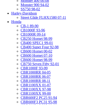
Monster 400 00-08
Monster 900 94-02
SS750 98-02
Harley-Davidson
Street Glide FLHX1580 07-11
Honda
CB-1 89-90
CB1000F 93-96
CB1000R 09-14
CB250 Hornet 98-99
CB400 SPEC1 99-01
CB400 Super Four 92-98
CB600 Hornet 00-02
CB600 Hornet 07-10
CB600 Hornet 98-99
CB750 Seven Fifty 92-01
CBR1000F 93-99
CBR1000RR 04-05
CBR1000RR 06-07
CBR1000RR 08-11
CBR1100XX 01-07
CBR1100XX 97-98
CBR1100XX 99-00
CBR600F2 PC25 91-94
CBR600F3 PC31 95-98