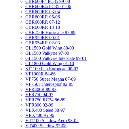
CBR600F4 PC35 99-00
CBR600F4i PC35 01-06
CBR600RR 03-04
CBR600RR 05-06
CBR600RR 07-12
CBR600RR 13-18
CBR750F Hurricane 87-89
CBR929RR 00-01
CBR954RR 02-03
GL1500 Gold Wing 88-00
GL1500 Valkyrie 97-00
GL1500 Valkyrie Interstate 99-01
GL1800 Gold Wing 01-10
ST1100 Pan European 90-02
VF1000R 84-86
VF750 Super Magna 87-89
VF750F Interceptor 82-85
VFR400R 89-93
VFR750 94-97
VFR750 RC24 86-89
VFR800 02-09
VLX400 Steed 88-97
VRX400 95-96
VT1100 Shadow Aero 98-02
VT400 Shadow 97-08