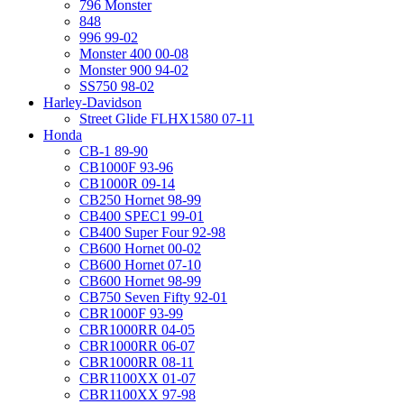
796 Monster
848
996 99-02
Monster 400 00-08
Monster 900 94-02
SS750 98-02
Harley-Davidson
Street Glide FLHX1580 07-11
Honda
CB-1 89-90
CB1000F 93-96
CB1000R 09-14
CB250 Hornet 98-99
CB400 SPEC1 99-01
CB400 Super Four 92-98
CB600 Hornet 00-02
CB600 Hornet 07-10
CB600 Hornet 98-99
CB750 Seven Fifty 92-01
CBR1000F 93-99
CBR1000RR 04-05
CBR1000RR 06-07
CBR1000RR 08-11
CBR1100XX 01-07
CBR1100XX 97-98