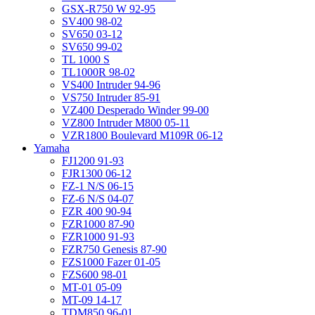
GSX-R750 W 92-95
SV400 98-02
SV650 03-12
SV650 99-02
TL 1000 S
TL1000R 98-02
VS400 Intruder 94-96
VS750 Intruder 85-91
VZ400 Desperado Winder 99-00
VZ800 Intruder M800 05-11
VZR1800 Boulevard M109R 06-12
Yamaha
FJ1200 91-93
FJR1300 06-12
FZ-1 N/S 06-15
FZ-6 N/S 04-07
FZR 400 90-94
FZR1000 87-90
FZR1000 91-93
FZR750 Genesis 87-90
FZS1000 Fazer 01-05
FZS600 98-01
MT-01 05-09
MT-09 14-17
TDM850 96-01