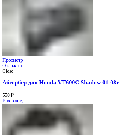
Просмотр
Отложить
Close
Абсорбер для Honda VT600C Shadow 01-08г
550
₽
В корзину