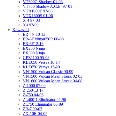
VT600C Shadow 01-08
VT750 Shadow A.C.E. 97-01
VTR1000F 97-06
VTX1800S 01-06
X-4 97-03
X4 97-99
Kawasaki
ER-4N 10-13
ER-6F Ninja650R 06-08
ER-6F12-16
EX250 Ninja
EX300 Ninja
GPZ1100 95-98
KLE650 Versys 10-14
KLE650 Versys 15-20
VN1500 Vulcan Classic 96-99
VN1500 Vulcan Mean Streak 02-03
VN1600 Vulcan Mean Streak 04-08
Z-1000 07-09
Z-250 13-17
Z-750 04-06
ZL400D Eliminator 95-96
ZL750 Eliminator 86-89
ZR-7 99-03
ZX-10R 04-05