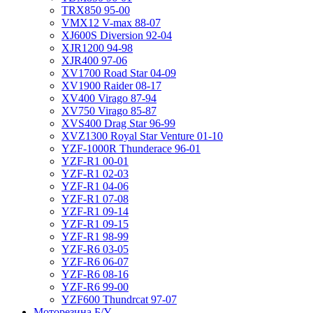
TRX850 95-00
VMX12 V-max 88-07
XJ600S Diversion 92-04
XJR1200 94-98
XJR400 97-06
XV1700 Road Star 04-09
XV1900 Raider 08-17
XV400 Virago 87-94
XV750 Virago 85-87
XVS400 Drag Star 96-99
XVZ1300 Royal Star Venture 01-10
YZF-1000R Thunderace 96-01
YZF-R1 00-01
YZF-R1 02-03
YZF-R1 04-06
YZF-R1 07-08
YZF-R1 09-14
YZF-R1 09-15
YZF-R1 98-99
YZF-R6 03-05
YZF-R6 06-07
YZF-R6 08-16
YZF-R6 99-00
YZF600 Thundrcat 97-07
Моторезина Б/У