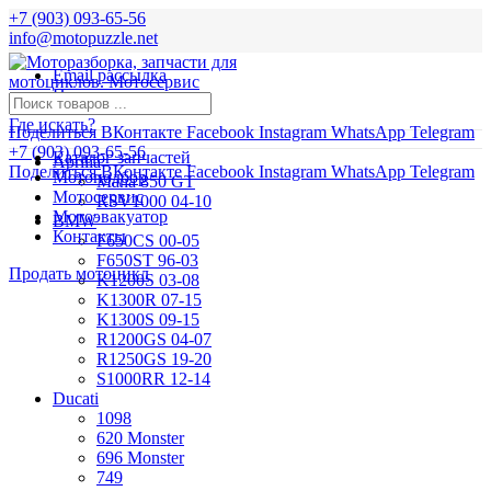
+7 (903) 093-65-56
info@motopuzzle.net
Email рассылка
Новости
Где искать?
Поделиться ВКонтакте
Facebook
Instagram
WhatsApp
Telegram
+7 (903) 093-65-56
Каталог запчастей
Aprilia
Поделиться ВКонтакте
Facebook
Instagram
WhatsApp
Telegram
Мотоподбор
Mana 850 GT
Мотосервис
RSV1000 04-10
Мотоэвакуатор
BMW
Контакты
F650CS 00-05
F650ST 96-03
Продать мотоцикл
K1200S 03-08
K1300R 07-15
K1300S 09-15
R1200GS 04-07
R1250GS 19-20
S1000RR 12-14
Ducati
1098
620 Monster
696 Monster
749