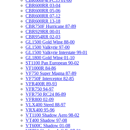
CBR600F4i PC35 01-06
CBR600RR 03-04
CBR600RR 05-06
CBR600RR 07-12
CBR600RR 13-18
CBR750F Hurricane 87-89
CBR929RR 00-01
CBR954RR 02-03
GL1500 Gold Wing 88-00
GL1500 Valkyrie 97-00
GL1500 Valkyrie Interstate 99-01
GL1800 Gold Wing 01-10
ST1100 Pan European 90-02
VF1000R 84-86
VF750 Super Magna 87-89
VF750F Interceptor 82-85
VFR400R 89-93
VFR750 94-97
VFR750 RC24 86-89
VFR800 02-09
VLX400 Steed 88-97
VRX400 95-96
VT1100 Shadow Aero 98-02
VT400 Shadow 97-08
VT600C Shadow 01-08