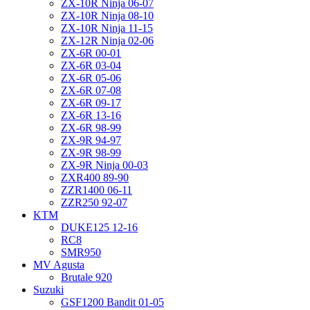
ZX-10R Ninja 06-07
ZX-10R Ninja 08-10
ZX-10R Ninja 11-15
ZX-12R Ninja 02-06
ZX-6R 00-01
ZX-6R 03-04
ZX-6R 05-06
ZX-6R 07-08
ZX-6R 09-17
ZX-6R 13-16
ZX-6R 98-99
ZX-9R 94-97
ZX-9R 98-99
ZX-9R Ninja 00-03
ZXR400 89-90
ZZR1400 06-11
ZZR250 92-07
KTM
DUKE125 12-16
RC8
SMR950
MV Agusta
Brutale 920
Suzuki
GSF1200 Bandit 01-05