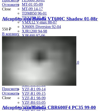
Просмотр
MT-01 05-09
Отложить
MT-09 14-17
Close
TDM850 96-01
TRX850 95-00
Абсорбер для Honda VT600C Shadow 01-08г
VMX12 V-max 88-07
XJ600S Diversion 92-04
550
₽
XJR1200 94-98
В корзину
XJR400 97-06
XV1700 Road Star 04-09
XV1900 Raider 08-17
XV400 Virago 87-94
XV750 Virago 85-87
XVS400 Drag Star 96-99
XVZ1300 Royal Star Venture 01-10
YZF-1000R Thunderace 96-01
YZF-R1 00-01
YZF-R1 02-03
YZF-R1 04-06
YZF-R1 07-08
Просмотр
YZF-R1 09-14
Отложить
YZF-R1 09-15
Close
YZF-R1 98-99
YZF-R6 03-05
Абсорбер для Honda CBR600F4 PC35 99-00
YZF-R6 06-07