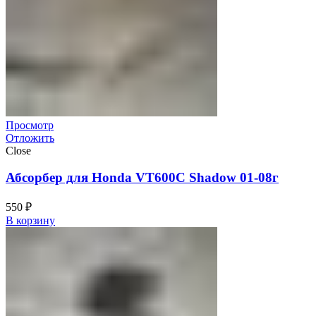
Просмотр
Отложить
Close
Абсорбер для Honda VT600C Shadow 01-08г
550
₽
В корзину