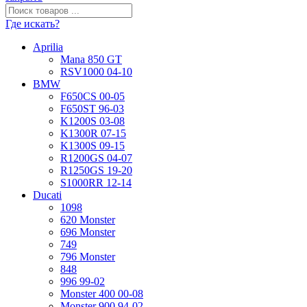
Где искать?
Aprilia
Mana 850 GT
RSV1000 04-10
BMW
F650CS 00-05
F650ST 96-03
K1200S 03-08
K1300R 07-15
K1300S 09-15
R1200GS 04-07
R1250GS 19-20
S1000RR 12-14
Ducati
1098
620 Monster
696 Monster
749
796 Monster
848
996 99-02
Monster 400 00-08
Monster 900 94-02