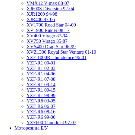
VMX12 V-max 88-07
XJ600S Diversion 92-04
XJR1200 94-98
XJR400 97-06
XV1700 Road Star 04-09
XV1900 Raider 08-17
XV400 Virago 87-94
XV750 Virago 85-87
XVS400 Drag Star 96-99
XVZ1300 Royal Star Venture 01-10
YZF-1000R Thunderace 96-01
YZF-R1 00-01
YZF-R1 02-03
YZF-R1 04-06
YZF-R1 07-08
YZF-R1 09-14
YZF-R1 09-15
YZF-R1 98-99
YZF-R6 03-05
YZF-R6 06-07
YZF-R6 08-16
YZF-R6 99-00
YZF600 Thundrcat 97-07
Моторезина Б/У