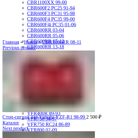
CBR1100XX 99-00
CBR600F2 PC25 91-94
CBR600F3 PC31 95-98
CBR600F4 PC35 99-00
CBR600F4i PC35 01-06
CBR600RR 03-04
CBR600RR 05-06
CBR600RR 07-12
Главная
»
Honda
»
CBR1000RR 08-11
CBR600RR 13-18
Previous product
CBR750F Hurricane 87-89
CBR929RR 00-01
CBR954RR 02-03
GL1500 Gold Wing 88-00
GL1500 Valkyrie 97-00
GL1500 Valkyrie Interstate 99-01
GL1800 Gold Wing 01-10
ST1100 Pan European 90-02
VF1000R 84-86
VF750 Super Magna 87-89
VF750F Interceptor 82-85
VFR400R 89-93
Стоп-сигнал для Yamaha YZF-R1 98-99
2 500
₽
VFR750 94-97
Каталог
VFR750 RC24 86-89
Next product
VFR800 02-09
VLX400 Steed 88-97