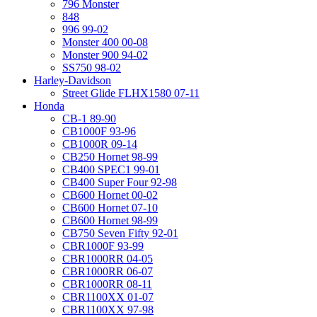
796 Monster
848
996 99-02
Monster 400 00-08
Monster 900 94-02
SS750 98-02
Harley-Davidson
Street Glide FLHX1580 07-11
Honda
CB-1 89-90
CB1000F 93-96
CB1000R 09-14
CB250 Hornet 98-99
CB400 SPEC1 99-01
CB400 Super Four 92-98
CB600 Hornet 00-02
CB600 Hornet 07-10
CB600 Hornet 98-99
CB750 Seven Fifty 92-01
CBR1000F 93-99
CBR1000RR 04-05
CBR1000RR 06-07
CBR1000RR 08-11
CBR1100XX 01-07
CBR1100XX 97-98