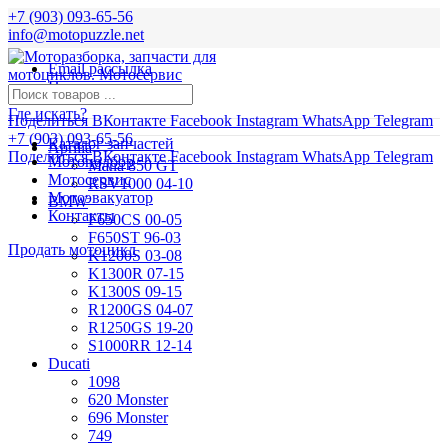
+7 (903) 093-65-56
info@motopuzzle.net
Email рассылка
Новости
Где искать?
Поделиться ВКонтакте
Facebook
Instagram
WhatsApp
Telegram
+7 (903) 093-65-56
Каталог запчастей
Aprilia
Поделиться ВКонтакте
Facebook
Instagram
WhatsApp
Telegram
Мотоподбор
Mana 850 GT
Мотосервис
RSV1000 04-10
Мотоэвакуатор
BMW
Контакты
F650CS 00-05
F650ST 96-03
Продать мотоцикл
K1200S 03-08
K1300R 07-15
K1300S 09-15
R1200GS 04-07
R1250GS 19-20
S1000RR 12-14
Ducati
1098
620 Monster
696 Monster
749