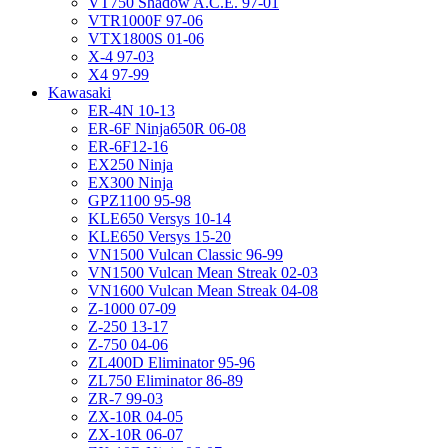
VT750 Shadow A.C.E. 97-01
VTR1000F 97-06
VTX1800S 01-06
X-4 97-03
X4 97-99
Kawasaki
ER-4N 10-13
ER-6F Ninja650R 06-08
ER-6F12-16
EX250 Ninja
EX300 Ninja
GPZ1100 95-98
KLE650 Versys 10-14
KLE650 Versys 15-20
VN1500 Vulcan Classic 96-99
VN1500 Vulcan Mean Streak 02-03
VN1600 Vulcan Mean Streak 04-08
Z-1000 07-09
Z-250 13-17
Z-750 04-06
ZL400D Eliminator 95-96
ZL750 Eliminator 86-89
ZR-7 99-03
ZX-10R 04-05
ZX-10R 06-07