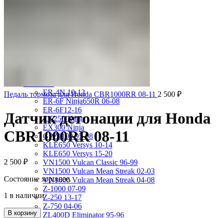
VRX400 95-96
VT1100 Shadow Aero 98-02
VT400 Shadow 97-08
VT600C Shadow 01-08
VT750 Shadow A.C.E. 97-01
VTR1000F 97-06
VTX1800S 01-06
X-4 97-03
X4 97-99
Kawasaki
ER-4N 10-13
Педаль тормоза для Honda CBR1000RR 08-11
2 500
₽
ER-6F Ninja650R 06-08
ER-6F12-16
Датчик детонации для Honda
EX250 Ninja
EX300 Ninja
CBR1000RR 08-11
GPZ1100 95-98
KLE650 Versys 10-14
KLE650 Versys 15-20
2 500
₽
VN1500 Vulcan Classic 96-99
VN1500 Vulcan Mean Streak 02-03
Состояние хорошее.
VN1600 Vulcan Mean Streak 04-08
Z-1000 07-09
1 в наличии
Z-250 13-17
Z-750 04-06
В корзину
ZL400D Eliminator 95-96