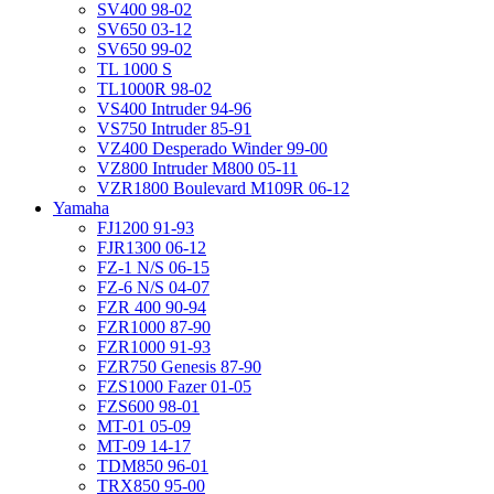
SV400 98-02
SV650 03-12
SV650 99-02
TL 1000 S
TL1000R 98-02
VS400 Intruder 94-96
VS750 Intruder 85-91
VZ400 Desperado Winder 99-00
VZ800 Intruder M800 05-11
VZR1800 Boulevard M109R 06-12
Yamaha
FJ1200 91-93
FJR1300 06-12
FZ-1 N/S 06-15
FZ-6 N/S 04-07
FZR 400 90-94
FZR1000 87-90
FZR1000 91-93
FZR750 Genesis 87-90
FZS1000 Fazer 01-05
FZS600 98-01
MT-01 05-09
MT-09 14-17
TDM850 96-01
TRX850 95-00