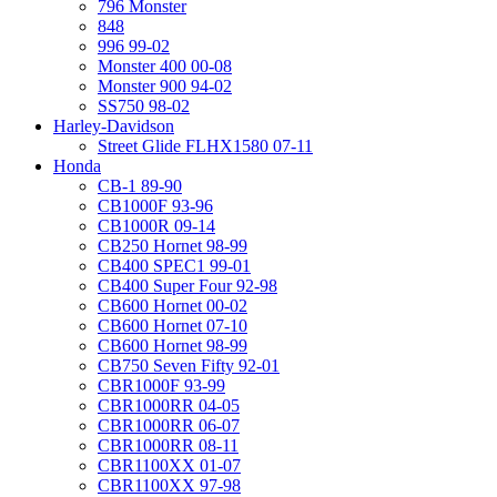
796 Monster
848
996 99-02
Monster 400 00-08
Monster 900 94-02
SS750 98-02
Harley-Davidson
Street Glide FLHX1580 07-11
Honda
CB-1 89-90
CB1000F 93-96
CB1000R 09-14
CB250 Hornet 98-99
CB400 SPEC1 99-01
CB400 Super Four 92-98
CB600 Hornet 00-02
CB600 Hornet 07-10
CB600 Hornet 98-99
CB750 Seven Fifty 92-01
CBR1000F 93-99
CBR1000RR 04-05
CBR1000RR 06-07
CBR1000RR 08-11
CBR1100XX 01-07
CBR1100XX 97-98