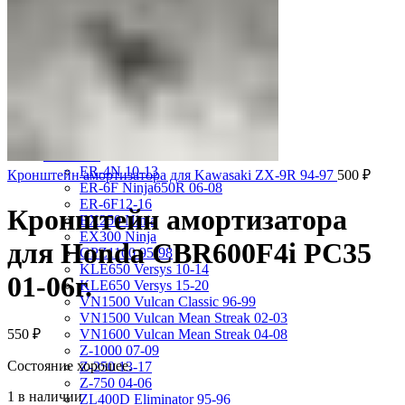
VRX400 95-96
VT1100 Shadow Aero 98-02
VT400 Shadow 97-08
VT600C Shadow 01-08
VT750 Shadow A.C.E. 97-01
VTR1000F 97-06
VTX1800S 01-06
X-4 97-03
X4 97-99
Kawasaki
ER-4N 10-13
Кронштейн амортизатора для Kawasaki ZX-9R 94-97
500
₽
ER-6F Ninja650R 06-08
ER-6F12-16
Кронштейн амортизатора
EX250 Ninja
EX300 Ninja
для Honda CBR600F4i PC35
GPZ1100 95-98
KLE650 Versys 10-14
01-06г.
KLE650 Versys 15-20
VN1500 Vulcan Classic 96-99
VN1500 Vulcan Mean Streak 02-03
550
₽
VN1600 Vulcan Mean Streak 04-08
Z-1000 07-09
Состояние хорошее.
Z-250 13-17
Z-750 04-06
1 в наличии
ZL400D Eliminator 95-96