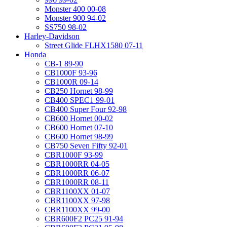
Monster 400 00-08
Monster 900 94-02
SS750 98-02
Harley-Davidson
Street Glide FLHX1580 07-11
Honda
CB-1 89-90
CB1000F 93-96
CB1000R 09-14
CB250 Hornet 98-99
CB400 SPEC1 99-01
CB400 Super Four 92-98
CB600 Hornet 00-02
CB600 Hornet 07-10
CB600 Hornet 98-99
CB750 Seven Fifty 92-01
CBR1000F 93-99
CBR1000RR 04-05
CBR1000RR 06-07
CBR1000RR 08-11
CBR1100XX 01-07
CBR1100XX 97-98
CBR1100XX 99-00
CBR600F2 PC25 91-94