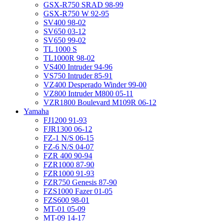
GSX-R750 SRAD 98-99
GSX-R750 W 92-95
SV400 98-02
SV650 03-12
SV650 99-02
TL 1000 S
TL1000R 98-02
VS400 Intruder 94-96
VS750 Intruder 85-91
VZ400 Desperado Winder 99-00
VZ800 Intruder M800 05-11
VZR1800 Boulevard M109R 06-12
Yamaha
FJ1200 91-93
FJR1300 06-12
FZ-1 N/S 06-15
FZ-6 N/S 04-07
FZR 400 90-94
FZR1000 87-90
FZR1000 91-93
FZR750 Genesis 87-90
FZS1000 Fazer 01-05
FZS600 98-01
MT-01 05-09
MT-09 14-17