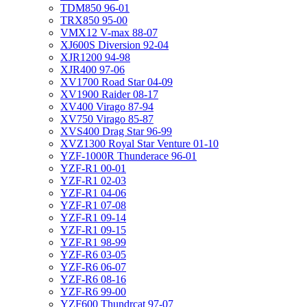
TDM850 96-01
TRX850 95-00
VMX12 V-max 88-07
XJ600S Diversion 92-04
XJR1200 94-98
XJR400 97-06
XV1700 Road Star 04-09
XV1900 Raider 08-17
XV400 Virago 87-94
XV750 Virago 85-87
XVS400 Drag Star 96-99
XVZ1300 Royal Star Venture 01-10
YZF-1000R Thunderace 96-01
YZF-R1 00-01
YZF-R1 02-03
YZF-R1 04-06
YZF-R1 07-08
YZF-R1 09-14
YZF-R1 09-15
YZF-R1 98-99
YZF-R6 03-05
YZF-R6 06-07
YZF-R6 08-16
YZF-R6 99-00
YZF600 Thundrcat 97-07