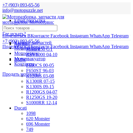
+7 (903) 093-65-56
info@motopuzzle.net
Email рассылка
Новости
Где искать?
Поделиться ВКонтакте
Facebook
Instagram
WhatsApp
Telegram
+7 (903) 093-65-56
Каталог запчастей
Aprilia
Поделиться ВКонтакте
Facebook
Instagram
WhatsApp
Telegram
Мотоподбор
Mana 850 GT
Мотосервис
RSV1000 04-10
Мотоэвакуатор
BMW
Контакты
F650CS 00-05
F650ST 96-03
Продать мотоцикл
K1200S 03-08
K1300R 07-15
K1300S 09-15
R1200GS 04-07
R1250GS 19-20
S1000RR 12-14
Ducati
1098
620 Monster
696 Monster
749