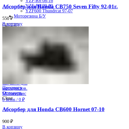
YZF-R6 08-16
YZF-R6 99-00
Абсорбер для Honda CB750 Seven Fifty 92-01г.
YZF600 Thundrcat 97-07
Моторезина Б/У
550
₽
В корзину
Search
Авторизация
0
Отложить
0
items
/
0
₽
Меню
Просмотр
Отложить
Close
0
items
/
0
₽
Абсорбер для Honda CB600 Hornet 07-10
900
₽
В корзину