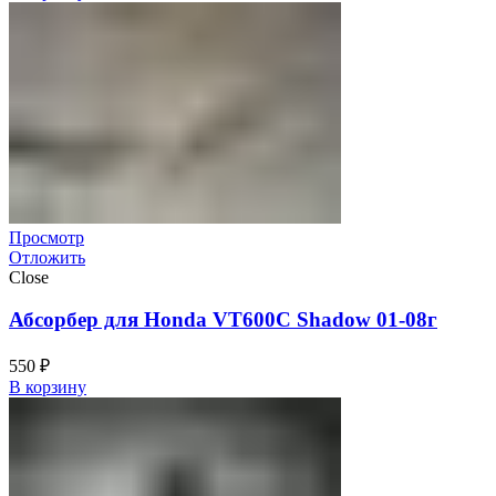
Просмотр
Отложить
Close
Абсорбер для Honda VT600C Shadow 01-08г
550
₽
В корзину