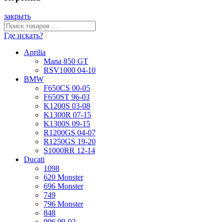
закрыть
Где искать?
Aprilia
Mana 850 GT
RSV1000 04-10
BMW
F650CS 00-05
F650ST 96-03
K1200S 03-08
K1300R 07-15
K1300S 09-15
R1200GS 04-07
R1250GS 19-20
S1000RR 12-14
Ducati
1098
620 Monster
696 Monster
749
796 Monster
848
996 99-02