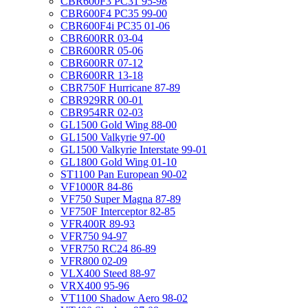
CBR600F3 PC31 95-98
CBR600F4 PC35 99-00
CBR600F4i PC35 01-06
CBR600RR 03-04
CBR600RR 05-06
CBR600RR 07-12
CBR600RR 13-18
CBR750F Hurricane 87-89
CBR929RR 00-01
CBR954RR 02-03
GL1500 Gold Wing 88-00
GL1500 Valkyrie 97-00
GL1500 Valkyrie Interstate 99-01
GL1800 Gold Wing 01-10
ST1100 Pan European 90-02
VF1000R 84-86
VF750 Super Magna 87-89
VF750F Interceptor 82-85
VFR400R 89-93
VFR750 94-97
VFR750 RC24 86-89
VFR800 02-09
VLX400 Steed 88-97
VRX400 95-96
VT1100 Shadow Aero 98-02