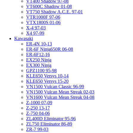
VT400 Shadow 97-08
VT600C Shadow 01-08
VT750 Shadow A.C.E. 97-01
VTR1000F 97-06
VTX1800S 01-06
X-4 97-03
X4 97-99
Kawasaki
ER-4N 10-13
ER-6F Ninja650R 06-08
ER-6F12-16
EX250 Ninja
EX300 Ninja
GPZ1100 95-98
KLE650 Versys 10-14
KLE650 Versys 15-20
VN1500 Vulcan Classic 96-99
VN1500 Vulcan Mean Streak 02-03
VN1600 Vulcan Mean Streak 04-08
Z-1000 07-09
Z-250 13-17
Z-750 04-06
ZL400D Eliminator 95-96
ZL750 Eliminator 86-89
ZR-7 99-03