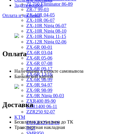
ZL750 Eliminator 86-89
Задать вопрос
ZR-7 99-03
ZX-10R 04-05
Оплата и доставка
ZX-10R 06-07
ZX-10R Ninja 06-07
ZX-10R Ninja 08-10
ZX-10R Ninja 11-15
ZX-12R Ninja 02-06
ZX-6R 00-01
Оплата
ZX-6R 03-04
ZX-6R 05-06
ZX-6R 07-08
ZX-6R 09-17
Наличными в пункте самовывоза
ZX-6R 13-16
Банковской картой
ZX-6R 98-99
ZX-9R 94-97
ZX-9R 98-99
ZX-9R Ninja 00-03
ZXR400 89-90
Доставка
ZZR1400 06-11
ZZR250 92-07
KTM
Бесплатно доставляем до ТК
DUKE125 12-16
Транспортная накладная
RC8
SMR950