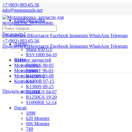
+7 (903) 093-65-56
info@motopuzzle.net
Email рассылка
Новости
Где искать?
Поделиться ВКонтакте
Facebook
Instagram
WhatsApp
Telegram
+7 (903) 093-65-56
Aprilia
Поделиться ВКонтакте
Facebook
Instagram
WhatsApp
Telegram
Mana 850 GT
RSV1000 04-10
BMW
Каталог запчастей
Мотоподбор
F650CS 00-05
Мотосервис
F650ST 96-03
Мотоэвакуатор
K1200S 03-08
Контакты
K1300R 07-15
K1300S 09-15
Продать мотоцикл
R1200GS 04-07
R1250GS 19-20
S1000RR 12-14
Ducati
1098
620 Monster
696 Monster
749