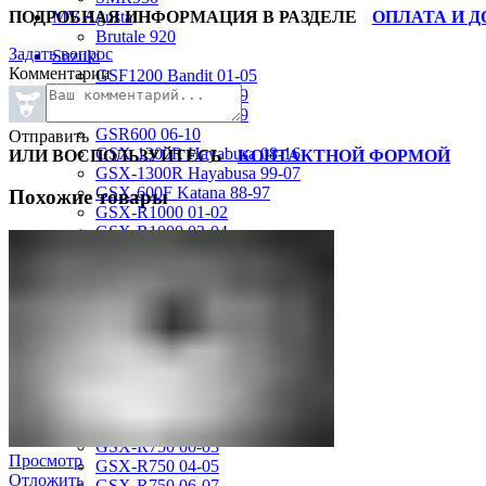
ПОДРОБНАЯ ИНФОРМАЦИЯ В РАЗДЕЛЕ
ОПЛАТА И 
MV Agusta
Brutale 920
Задать вопрос
Suzuki
Комментарии
GSF1200 Bandit 01-05
GSF250 Bandit 95-99
GSF750 Bandit 96-99
GSR600 06-10
Отправить
GSX-1300R Hayabusa 08-16
ИЛИ ВОСПОЛЬЗУЙТЕСЬ
КОНТАКТНОЙ ФОРМОЙ
GSX-1300R Hayabusa 99-07
GSX-600F Katana 88-97
Похожие товары
GSX-R1000 01-02
GSX-R1000 03-04
GSX-R1000 05-06
GSX-R1000 07-08
GSX-R1000 09-16
GSX-R1100 93-98
GSX-R400 90-95
GSX-R600 01-03
GSX-R600 04-05
GSX-R600 06-07
GSX-R600 11-16
GSX-R600 SRAD 97-00
GSX-R750 00-03
Просмотр
GSX-R750 04-05
Отложить
GSX-R750 06-07