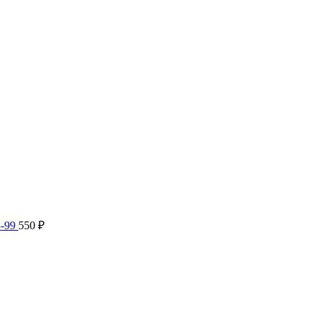
8-99
550
₽