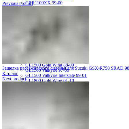
CBR1100XX 99-00
Previous product
CBR600F2 PC25 91-94
CBR600F3 PC31 95-98
CBR600F4 PC35 99-00
CBR600F4i PC35 01-06
CBR600RR 03-04
CBR600RR 05-06
CBR600RR 07-12
CBR600RR 13-18
CBR750F Hurricane 87-89
CBR929RR 00-01
CBR954RR 02-03
GL1500 Gold Wing 88-00
Защелка пассажирского сиденья для Suzuki GSX-R750 SRAD 9
GL1500 Valkyrie 97-00
Каталог
GL1500 Valkyrie Interstate 99-01
Next product
GL1800 Gold Wing 01-10
ST1100 Pan European 90-02
VF1000R 84-86
VF750 Super Magna 87-89
VF750F Interceptor 82-85
VFR400R 89-93
VFR750 94-97
VFR750 RC24 86-89
VFR800 02-09
VLX400 Steed 88-97