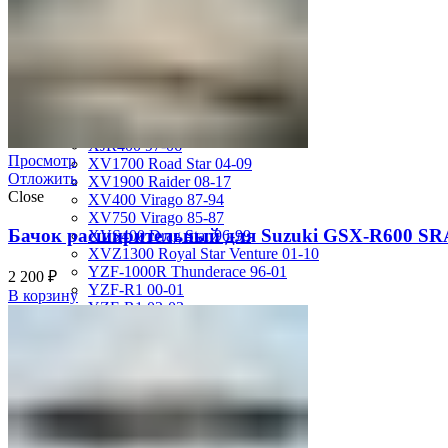
FZS600 98-01
MT-01 05-09
MT-09 14-17
TDM850 96-01
TRX850 95-00
VMX12 V-max 88-07
XJ600S Diversion 92-04
XJR1200 94-98
XJR400 97-06
Просмотр
XV1700 Road Star 04-09
Отложить
XV1900 Raider 08-17
Close
XV400 Virago 87-94
XV750 Virago 85-87
Бачок расширительный для Suzuki GSX-R600 SR
XVS400 Drag Star 96-99
XVZ1300 Royal Star Venture 01-10
YZF-1000R Thunderace 96-01
2 200
₽
YZF-R1 00-01
В корзину
YZF-R1 02-03
YZF-R1 04-06
YZF-R1 07-08
YZF-R1 09-14
YZF-R1 09-15
YZF-R1 98-99
YZF-R6 03-05
YZF-R6 06-07