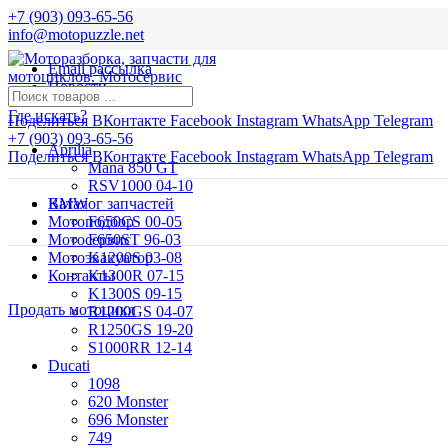
+7 (903) 093-65-56
info@motopuzzle.net
Email рассылка
Новости
Где искать?
Поделиться ВКонтакте
Facebook
Instagram
WhatsApp
Telegram
+7 (903) 093-65-56
Aprilia
Поделиться ВКонтакте
Facebook
Instagram
WhatsApp
Telegram
Mana 850 GT
RSV1000 04-10
BMW
Каталог запчастей
Мотоподбор
F650CS 00-05
Мотосервис
F650ST 96-03
Мотоэвакуатор
K1200S 03-08
Контакты
K1300R 07-15
K1300S 09-15
Продать мотоцикл
R1200GS 04-07
R1250GS 19-20
S1000RR 12-14
Ducati
1098
620 Monster
696 Monster
749