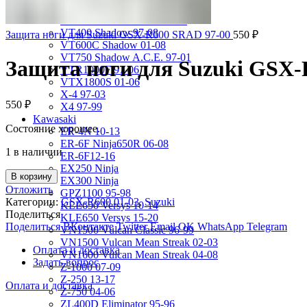
VRX400 95-96
VT1100 Shadow Aero 98-02
VT400 Shadow 97-08
Защита ноги для Suzuki GSX-R600 SRAD 97-00
550
₽
VT600C Shadow 01-08
VT750 Shadow A.C.E. 97-01
Защита ноги для Suzuki GSX-
VTR1000F 97-06
VTX1800S 01-06
X-4 97-03
550
₽
X4 97-99
Kawasaki
Состояние хорошее.
ER-4N 10-13
ER-6F Ninja650R 06-08
1 в наличии
ER-6F12-16
EX250 Ninja
В корзину
EX300 Ninja
Отложить
GPZ1100 95-98
Категории:
GSX-R600 01-03
,
Suzuki
KLE650 Versys 10-14
Поделиться
KLE650 Versys 15-20
Поделиться ВКонтакте
Twitter
Email
OK
WhatsApp
Telegram
VN1500 Vulcan Classic 96-99
VN1500 Vulcan Mean Streak 02-03
Оплата и доставка
VN1600 Vulcan Mean Streak 04-08
Задать вопрос
Z-1000 07-09
Z-250 13-17
Оплата и доставка
Z-750 04-06
ZL400D Eliminator 95-96