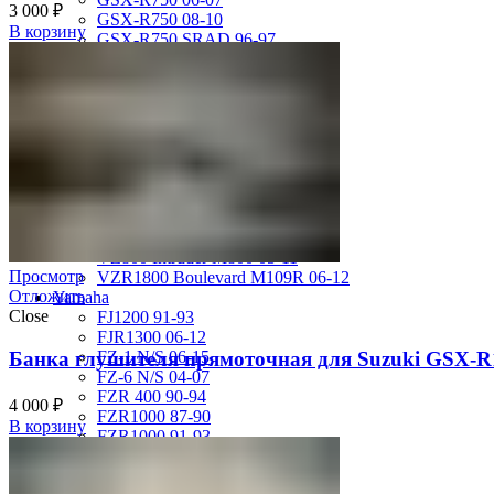
3 000
₽
GSX-R750 08-10
В корзину
GSX-R750 SRAD 96-97
GSX-R750 SRAD 98-99
GSX-R750 W 92-95
SV400 98-02
SV650 03-12
SV650 99-02
TL 1000 S
TL1000R 98-02
VS400 Intruder 94-96
VS750 Intruder 85-91
VZ400 Desperado Winder 99-00
VZ800 Intruder M800 05-11
Просмотр
VZR1800 Boulevard M109R 06-12
Отложить
Yamaha
Close
FJ1200 91-93
FJR1300 06-12
FZ-1 N/S 06-15
Банка глушителя прямоточная для Suzuki GSX-R
FZ-6 N/S 04-07
FZR 400 90-94
4 000
₽
FZR1000 87-90
В корзину
FZR1000 91-93
FZR750 Genesis 87-90
FZS1000 Fazer 01-05