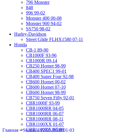
796 Monster
848
996 99-02
Monster 400 00-08
Monster 900 94-02
SS750 98-02
Harley-Davidson
Street Glide FLHX1580 07-11
Honda
CB-1 89-90
CB1000F 93-96
CB1000R 09-14
CB250 Hornet 98-99
CB400 SPEC1 99-01
CB400 Super Four 92-98
CB600 Hornet 00-02
CB600 Hornet 07-10
CB600 Hornet 98-99
CB750 Seven Fifty 92-01
CBR1000F 93-99
CBR1000RR 04-05
CBR1000RR 06-07
CBR1000RR 08-11
CBR1100XX 01-07
CBR1100XX 97-98
Главная
»
Suzuki
»
GSX-R600 01-03