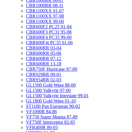
CBR1000RR 06-07
CBR1000RR 08-11
CBR1100XX 01-07
CBR1100XX 97-98
CBR1100XX 99-00
CBR600F2 PC25 91-94
CBR600F3 PC31 95-98
CBR600F4 PC35 99-00
CBR600F4i PC35 01-06
CBR600RR 03-04
CBR600RR 05-06
CBR600RR 07-12
CBR600RR 13-18
CBR750F Hurricane 87-89
CBR929RR 00-01
CBR954RR 02-03
GL1500 Gold Wing 88-00
GL1500 Valkyrie 97-00
GL1500 Valkyrie Interstate 99-01
GL1800 Gold Wing 01-10
ST1100 Pan European 90-02
VF1000R 84-86
VF750 Super Magna 87-89
VF750F Interceptor 82-85
VFR400R 89-93