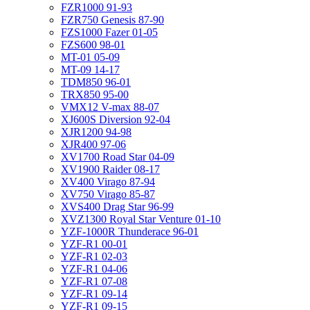
FZR1000 91-93
FZR750 Genesis 87-90
FZS1000 Fazer 01-05
FZS600 98-01
MT-01 05-09
MT-09 14-17
TDM850 96-01
TRX850 95-00
VMX12 V-max 88-07
XJ600S Diversion 92-04
XJR1200 94-98
XJR400 97-06
XV1700 Road Star 04-09
XV1900 Raider 08-17
XV400 Virago 87-94
XV750 Virago 85-87
XVS400 Drag Star 96-99
XVZ1300 Royal Star Venture 01-10
YZF-1000R Thunderace 96-01
YZF-R1 00-01
YZF-R1 02-03
YZF-R1 04-06
YZF-R1 07-08
YZF-R1 09-14
YZF-R1 09-15