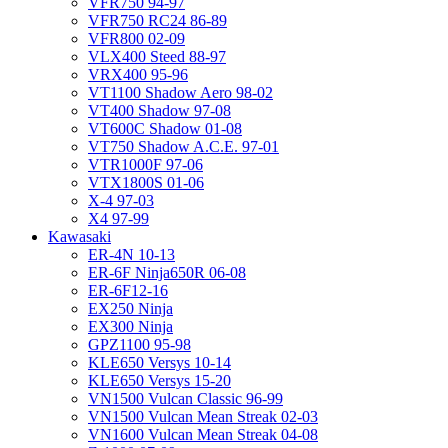
VFR750 94-97
VFR750 RC24 86-89
VFR800 02-09
VLX400 Steed 88-97
VRX400 95-96
VT1100 Shadow Aero 98-02
VT400 Shadow 97-08
VT600C Shadow 01-08
VT750 Shadow A.C.E. 97-01
VTR1000F 97-06
VTX1800S 01-06
X-4 97-03
X4 97-99
Kawasaki
ER-4N 10-13
ER-6F Ninja650R 06-08
ER-6F12-16
EX250 Ninja
EX300 Ninja
GPZ1100 95-98
KLE650 Versys 10-14
KLE650 Versys 15-20
VN1500 Vulcan Classic 96-99
VN1500 Vulcan Mean Streak 02-03
VN1600 Vulcan Mean Streak 04-08