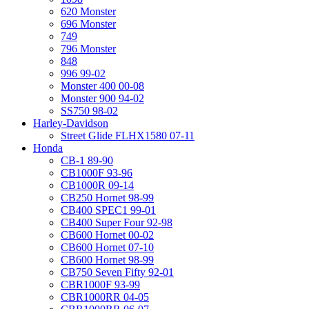
620 Monster
696 Monster
749
796 Monster
848
996 99-02
Monster 400 00-08
Monster 900 94-02
SS750 98-02
Harley-Davidson
Street Glide FLHX1580 07-11
Honda
CB-1 89-90
CB1000F 93-96
CB1000R 09-14
CB250 Hornet 98-99
CB400 SPEC1 99-01
CB400 Super Four 92-98
CB600 Hornet 00-02
CB600 Hornet 07-10
CB600 Hornet 98-99
CB750 Seven Fifty 92-01
CBR1000F 93-99
CBR1000RR 04-05