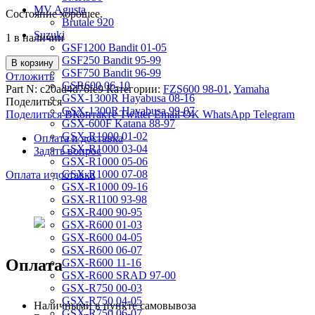
MV Agusta
Состояние хорошее.
Brutale 920
Suzuki
1 в наличии
GSF1200 Bandit 01-05
GSF250 Bandit 95-99
В корзину
GSF750 Bandit 96-99
Отложить
GSR600 06-10
Part N:
c20ad4d76fe9
Категории:
FZS600 98-01
,
Yamaha
GSX-1300R Hayabusa 08-16
Поделиться
GSX-1300R Hayabusa 99-07
Поделиться ВКонтакте
Twitter
Email
OK
WhatsApp
Telegram
GSX-600F Katana 88-97
GSX-R1000 01-02
Оплата и доставка
GSX-R1000 03-04
Задать вопрос
GSX-R1000 05-06
GSX-R1000 07-08
Оплата и доставка
GSX-R1000 09-16
GSX-R1100 93-98
GSX-R400 90-95
GSX-R600 01-03
GSX-R600 04-05
GSX-R600 06-07
Оплата
GSX-R600 11-16
GSX-R600 SRAD 97-00
GSX-R750 00-03
GSX-R750 04-05
Наличными в пункте самовывоза
GSX-R750 06-07