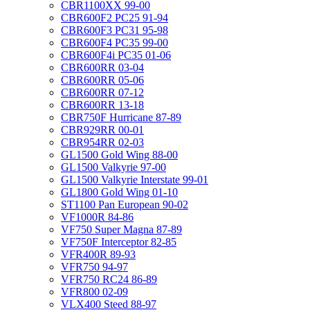
CBR1100XX 99-00
CBR600F2 PC25 91-94
CBR600F3 PC31 95-98
CBR600F4 PC35 99-00
CBR600F4i PC35 01-06
CBR600RR 03-04
CBR600RR 05-06
CBR600RR 07-12
CBR600RR 13-18
CBR750F Hurricane 87-89
CBR929RR 00-01
CBR954RR 02-03
GL1500 Gold Wing 88-00
GL1500 Valkyrie 97-00
GL1500 Valkyrie Interstate 99-01
GL1800 Gold Wing 01-10
ST1100 Pan European 90-02
VF1000R 84-86
VF750 Super Magna 87-89
VF750F Interceptor 82-85
VFR400R 89-93
VFR750 94-97
VFR750 RC24 86-89
VFR800 02-09
VLX400 Steed 88-97