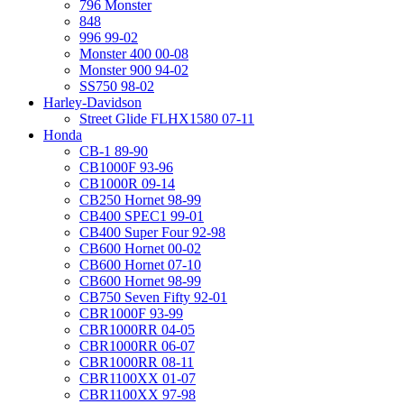
796 Monster
848
996 99-02
Monster 400 00-08
Monster 900 94-02
SS750 98-02
Harley-Davidson
Street Glide FLHX1580 07-11
Honda
CB-1 89-90
CB1000F 93-96
CB1000R 09-14
CB250 Hornet 98-99
CB400 SPEC1 99-01
CB400 Super Four 92-98
CB600 Hornet 00-02
CB600 Hornet 07-10
CB600 Hornet 98-99
CB750 Seven Fifty 92-01
CBR1000F 93-99
CBR1000RR 04-05
CBR1000RR 06-07
CBR1000RR 08-11
CBR1100XX 01-07
CBR1100XX 97-98