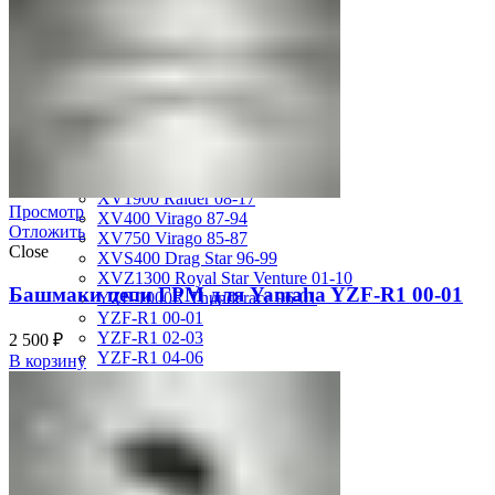
MT-01 05-09
MT-09 14-17
TDM850 96-01
TRX850 95-00
VMX12 V-max 88-07
XJ600S Diversion 92-04
XJR1200 94-98
XJR400 97-06
XV1700 Road Star 04-09
XV1900 Raider 08-17
Просмотр
XV400 Virago 87-94
Отложить
XV750 Virago 85-87
Close
XVS400 Drag Star 96-99
XVZ1300 Royal Star Venture 01-10
Башмаки цепи ГРМ для Yamaha YZF-R1 00-01
YZF-1000R Thunderace 96-01
YZF-R1 00-01
YZF-R1 02-03
2 500
₽
YZF-R1 04-06
В корзину
YZF-R1 07-08
YZF-R1 09-14
YZF-R1 09-15
YZF-R1 98-99
YZF-R6 03-05
YZF-R6 06-07