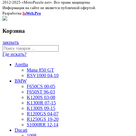
2012-2025 «MotoPuzzle.net». Все права защищены.
Информация на сайте не является публичной офертой.
Разработка
In
Web.Pro
Корзина
закрыть
Где искать?
Aprilia
Mana 850 GT
RSV1000 04-10
BMW
F650CS 00-05
F650ST 96-03
K1200S 03-08
K1300R 07-15
K1300S 09-15
R1200GS 04-07
R1250GS 19-20
S1000RR 12-14
Ducati
1098