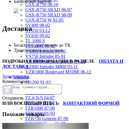
Банковской картой
GSX-R750 08-10
GSX-R750 SRAD 96-97
GSX-R750 SRAD 98-99
GSX-R750 W 92-95
SV400 98-02
Доставка
SV650 03-12
SV650 99-02
TL 1000 S
Бесплатно доставляем до ТК
TL1000R 98-02
Транспортная накладная
VS400 Intruder 94-96
VS750 Intruder 85-91
ПОДРОБНАЯ ИНФОРМАЦИЯ В РАЗДЕЛЕ
ОПЛАТА И
VZ400 Desperado Winder 99-00
ДОСТАВКА
VZ800 Intruder M800 05-11
VZR1800 Boulevard M109R 06-12
Задать вопрос
Yamaha
Комментарии
FJ1200 91-93
FJR1300 06-12
FZ-1 N/S 06-15
FZ-6 N/S 04-07
Отправить
FZR 400 90-94
ИЛИ ВОСПОЛЬЗУЙТЕСЬ
КОНТАКТНОЙ ФОРМОЙ
FZR1000 87-90
FZR1000 91-93
Похожие товары
FZR750 Genesis 87-90
FZS1000 Fazer 01-05
FZS600 98-01