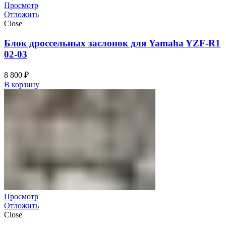
Просмотр
Отложить
Close
Блок дроссельных заслонок для Yamaha YZF-R1
02-03
8 800
₽
В корзину
Просмотр
Отложить
Close