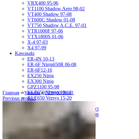
VRX400 95-96
VT1100 Shadow Aero 98-02
VT400 Shadow 97-08
VT600C Shadow 01-08
VT750 Shadow A.C.E. 97-01
VTR1000F 97-06
VTX1800S 01-06
X-4 97-03
X4 97-99
Kawasaki
ER-4N 10-13
ER-6F Ninja650R 06-08
ER-6F12-16
EX250 Ninja
EX300 Ninja
GPZ1100 95-98
KLE650 Versys 10-14
Главная
»
Yamaha
»
FZS600 98-01
KLE650 Versys 15-20
Previous product
VN1500 Vulcan Classic 96-99
VN1500 Vulcan Mean Streak 02-03
VN1600 Vulcan Mean Streak 04-08
Z-1000 07-09
Z-250 13-17
Z-750 04-06
ZL400D Eliminator 95-96