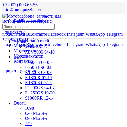
+7 (903) 093-65-56
info@motopuzzle.net
Email рассылка
Новости
Где искать?
Поделиться ВКонтакте
Facebook
Instagram
WhatsApp
Telegram
+7 (903) 093-65-56
Каталог запчастей
Aprilia
Поделиться ВКонтакте
Facebook
Instagram
WhatsApp
Telegram
Мотоподбор
Mana 850 GT
Мотосервис
RSV1000 04-10
Мотоэвакуатор
BMW
Контакты
F650CS 00-05
F650ST 96-03
Продать мотоцикл
K1200S 03-08
K1300R 07-15
K1300S 09-15
R1200GS 04-07
R1250GS 19-20
S1000RR 12-14
Ducati
1098
620 Monster
696 Monster
749