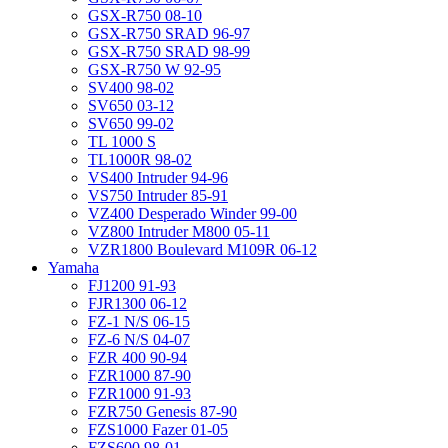
GSX-R750 08-10
GSX-R750 SRAD 96-97
GSX-R750 SRAD 98-99
GSX-R750 W 92-95
SV400 98-02
SV650 03-12
SV650 99-02
TL 1000 S
TL1000R 98-02
VS400 Intruder 94-96
VS750 Intruder 85-91
VZ400 Desperado Winder 99-00
VZ800 Intruder M800 05-11
VZR1800 Boulevard M109R 06-12
Yamaha
FJ1200 91-93
FJR1300 06-12
FZ-1 N/S 06-15
FZ-6 N/S 04-07
FZR 400 90-94
FZR1000 87-90
FZR1000 91-93
FZR750 Genesis 87-90
FZS1000 Fazer 01-05
FZS600 98-01