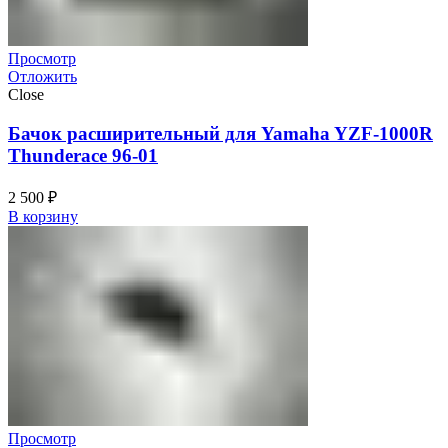
Просмотр
Отложить
Close
Бачок расширительный для Yamaha YZF-1000R
Thunderace 96-01
2 500
₽
В корзину
Просмотр