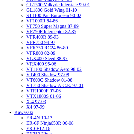
GL1500 Valkyrie Interstate 99-01
GL1800 Gold Wing 01-10
ST1100 Pan European 90-02
VF1000R 84-86
VF750 Super Magna 87-89
VF750F Interceptor 82-85
VFR400R 89-93
VFR750 94-97
VFR750 RC24 86-89
VFR800 02-09
VLX400 Steed 88-97
VRX400 95-96
VT1100 Shadow Aero 98-02
VT400 Shadow 97-08
VT600C Shadow 01-08
VT750 Shadow A.C.E. 97-01
VTR1000F 97-06
VTX1800S 01-06
X-4 97-03
X4 97-99
Kawasaki
ER-4N 10-13
ER-6F Ninja650R 06-08
ER-6F12-16
EX250 Ninja