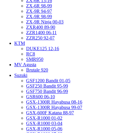
ZX-6R 13-16
ZX-6R 98-99
ZX-9R 94-97
ZX-9R 98-99
ZX-9R Ninja 00-03
ZXR400 89-90
ZZR1400 06-11
ZZR250 92-07
KTM
DUKE125 12-16
RC8
SMR950
MV Agusta
Brutale 920
Suzuki
GSF1200 Bandit 01-05
GSF250 Bandit 95-99
GSF750 Bandit 96-99
GSR600 06-10
GSX-1300R Hayabusa 08-16
GSX-1300R Hayabusa 99-07
GSX-600F Katana 88-97
GSX-R1000 01-02
GSX-R1000 03-04
GSX-R1000 05-06