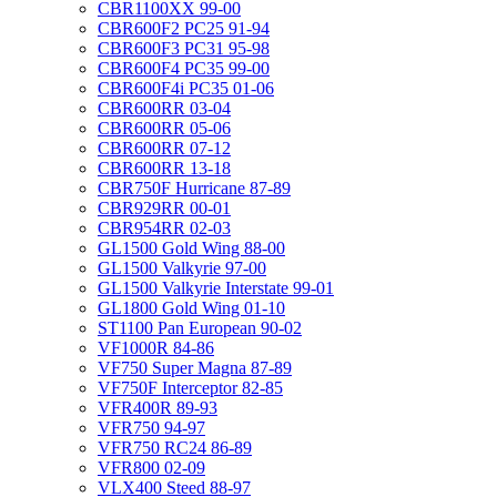
CBR1100XX 99-00
CBR600F2 PC25 91-94
CBR600F3 PC31 95-98
CBR600F4 PC35 99-00
CBR600F4i PC35 01-06
CBR600RR 03-04
CBR600RR 05-06
CBR600RR 07-12
CBR600RR 13-18
CBR750F Hurricane 87-89
CBR929RR 00-01
CBR954RR 02-03
GL1500 Gold Wing 88-00
GL1500 Valkyrie 97-00
GL1500 Valkyrie Interstate 99-01
GL1800 Gold Wing 01-10
ST1100 Pan European 90-02
VF1000R 84-86
VF750 Super Magna 87-89
VF750F Interceptor 82-85
VFR400R 89-93
VFR750 94-97
VFR750 RC24 86-89
VFR800 02-09
VLX400 Steed 88-97