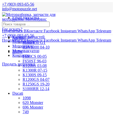
+7 (903) 093-65-56
info@motopuzzle.net
Email рассылка
Новости
Где искать?
Поделиться ВКонтакте
Facebook
Instagram
WhatsApp
Telegram
+7 (903) 093-65-56
Каталог запчастей
Aprilia
Поделиться ВКонтакте
Facebook
Instagram
WhatsApp
Telegram
Мотоподбор
Mana 850 GT
Мотосервис
RSV1000 04-10
Мотоэвакуатор
BMW
Контакты
F650CS 00-05
F650ST 96-03
Продать мотоцикл
K1200S 03-08
K1300R 07-15
K1300S 09-15
R1200GS 04-07
R1250GS 19-20
S1000RR 12-14
Ducati
1098
620 Monster
696 Monster
749