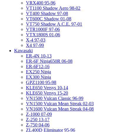
VRX400 95-96
VT1100 Shadow Aero 98-02
VT400 Shadow 97-08
VT600C Shadow 01-08
VT750 Shadow A.C.E. 97-01
VTR1000F 97-06
VTX1800S 01-06
X-4 97-03
X4 97-99
Kawasaki
ER-4N 10-13
ER-6F Ninja650R 06-08
ER-6F12-16
EX250 Ninja
EX300 Ninja
GPZ1100 95-98
KLE650 Versys 10-14
KLE650 Versys 15-20
VN1500 Vulcan Classic 96-99
VN1500 Vulcan Mean Streak 02-03
VN1600 Vulcan Mean Streak 04-08
Z-1000 07-09
Z-250 13-17
Z-750 04-06
ZL400D Eliminator 95-96