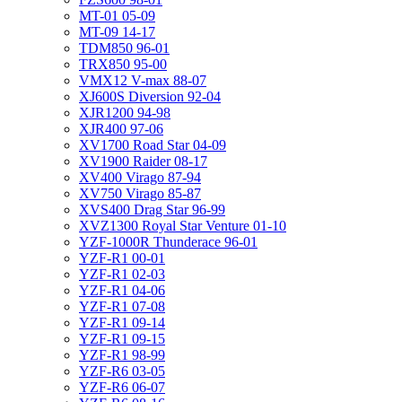
MT-01 05-09
MT-09 14-17
TDM850 96-01
TRX850 95-00
VMX12 V-max 88-07
XJ600S Diversion 92-04
XJR1200 94-98
XJR400 97-06
XV1700 Road Star 04-09
XV1900 Raider 08-17
XV400 Virago 87-94
XV750 Virago 85-87
XVS400 Drag Star 96-99
XVZ1300 Royal Star Venture 01-10
YZF-1000R Thunderace 96-01
YZF-R1 00-01
YZF-R1 02-03
YZF-R1 04-06
YZF-R1 07-08
YZF-R1 09-14
YZF-R1 09-15
YZF-R1 98-99
YZF-R6 03-05
YZF-R6 06-07