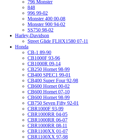
796 Monster
848
996 99-02
Monster 400 00-08
Monster 900 94-02
SS750 98-02
Harley-Davidson
Street Glide FLHX1580 07-11
Honda
CB-1 89-90
CB1000F 93-96
CB1000R 09-14
CB250 Hornet 98-99
CB400 SPEC1 99-01
CB400 Super Four 92-98
CB600 Hornet 00-02
CB600 Hornet 07-10
CB600 Hornet 98-99
CB750 Seven Fifty 92-01
CBR1000F 93-99
CBR1000RR 04-05
CBR1000RR 06-07
CBR1000RR 08-11
CBR1100XX 01-07
CBR1100XX 97-98