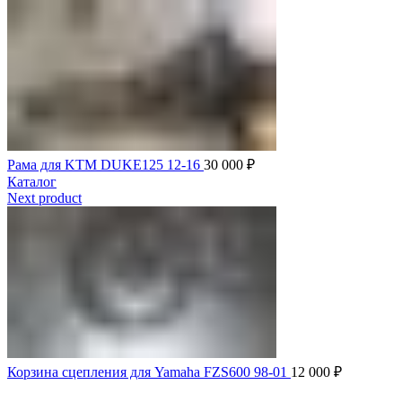
Рама для KTM DUKE125 12-16
30 000
₽
Каталог
Next product
Корзина сцепления для Yamaha FZS600 98-01
12 000
₽