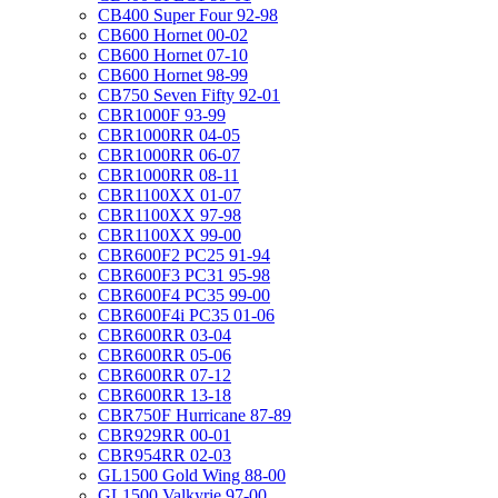
CB400 Super Four 92-98
CB600 Hornet 00-02
CB600 Hornet 07-10
CB600 Hornet 98-99
CB750 Seven Fifty 92-01
CBR1000F 93-99
CBR1000RR 04-05
CBR1000RR 06-07
CBR1000RR 08-11
CBR1100XX 01-07
CBR1100XX 97-98
CBR1100XX 99-00
CBR600F2 PC25 91-94
CBR600F3 PC31 95-98
CBR600F4 PC35 99-00
CBR600F4i PC35 01-06
CBR600RR 03-04
CBR600RR 05-06
CBR600RR 07-12
CBR600RR 13-18
CBR750F Hurricane 87-89
CBR929RR 00-01
CBR954RR 02-03
GL1500 Gold Wing 88-00
GL1500 Valkyrie 97-00