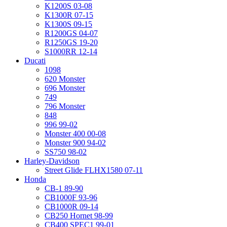
K1200S 03-08
K1300R 07-15
K1300S 09-15
R1200GS 04-07
R1250GS 19-20
S1000RR 12-14
Ducati
1098
620 Monster
696 Monster
749
796 Monster
848
996 99-02
Monster 400 00-08
Monster 900 94-02
SS750 98-02
Harley-Davidson
Street Glide FLHX1580 07-11
Honda
CB-1 89-90
CB1000F 93-96
CB1000R 09-14
CB250 Hornet 98-99
CB400 SPEC1 99-01