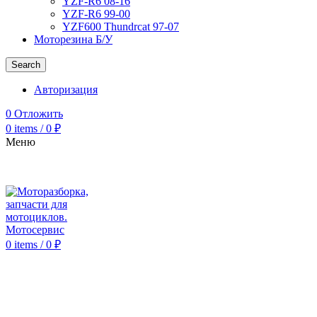
YZF-R6 08-16
YZF-R6 99-00
YZF600 Thundrcat 97-07
Моторезина Б/У
Search
Авторизация
0
Отложить
0
items
/
0
₽
Меню
0
items
/
0
₽