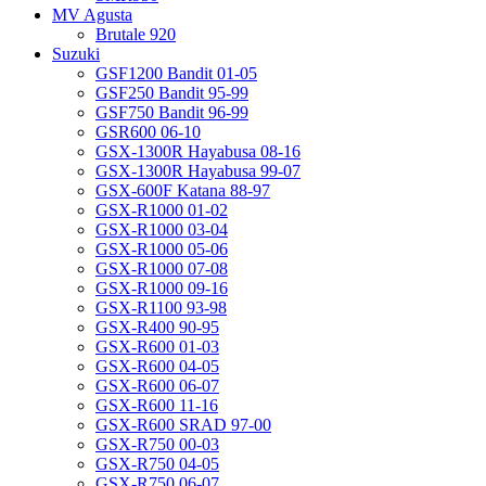
MV Agusta
Brutale 920
Suzuki
GSF1200 Bandit 01-05
GSF250 Bandit 95-99
GSF750 Bandit 96-99
GSR600 06-10
GSX-1300R Hayabusa 08-16
GSX-1300R Hayabusa 99-07
GSX-600F Katana 88-97
GSX-R1000 01-02
GSX-R1000 03-04
GSX-R1000 05-06
GSX-R1000 07-08
GSX-R1000 09-16
GSX-R1100 93-98
GSX-R400 90-95
GSX-R600 01-03
GSX-R600 04-05
GSX-R600 06-07
GSX-R600 11-16
GSX-R600 SRAD 97-00
GSX-R750 00-03
GSX-R750 04-05
GSX-R750 06-07