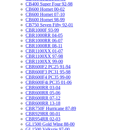
CB400 Super Four 92-98
CB600 Hornet 00-02
CB600 Hornet 07-10
CB600 Hornet 98-99
CB750 Seven Fifty 92-01
CBR1000F 93-99
CBR1000RR 04-05
CBR1000RR 06-07
CBR1000RR 08-11
CBR1100XX 01-07
CBR1100XX 97-98
CBR1100XX 99-00
CBR600F2 PC25 91-94
CBR600F3 PC31 95-98
CBR600F4 PC35 99-00
CBR600F4i PC35 01-06
CBR600RR 03-04
CBR600RR 05-06
CBR600RR 07-12
CBR600RR 13-18
CBR750F Hurricane 87-89
CBR929RR 00-01
CBR954RR 02-03
GL1500 Gold Wing 88-00
GL1500 Valkyrie 97-00