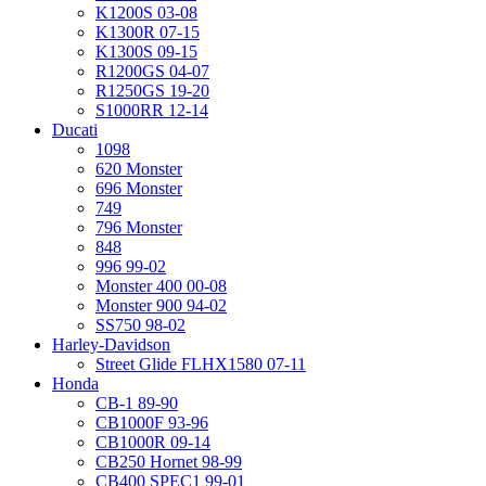
K1200S 03-08
K1300R 07-15
K1300S 09-15
R1200GS 04-07
R1250GS 19-20
S1000RR 12-14
Ducati
1098
620 Monster
696 Monster
749
796 Monster
848
996 99-02
Monster 400 00-08
Monster 900 94-02
SS750 98-02
Harley-Davidson
Street Glide FLHX1580 07-11
Honda
CB-1 89-90
CB1000F 93-96
CB1000R 09-14
CB250 Hornet 98-99
CB400 SPEC1 99-01