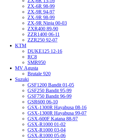
ZX-6R 13-16
ZX-6R 98-99
ZX-9R 94-97
ZX-9R 98-99
ZX-9R Ninja 00-03
ZXR400 89-90
ZZR1400 06-11
ZZR250 92-07
KTM
DUKE125 12-16
RC8
SMR950
MV Agusta
Brutale 920
Suzuki
GSF1200 Bandit 01-05
GSF250 Bandit 95-99
GSF750 Bandit 96-99
GSR600 06-10
GSX-1300R Hayabusa 08-16
GSX-1300R Hayabusa 99-07
GSX-600F Katana 88-97
GSX-R1000 01-02
GSX-R1000 03-04
GSX-R1000 05-06