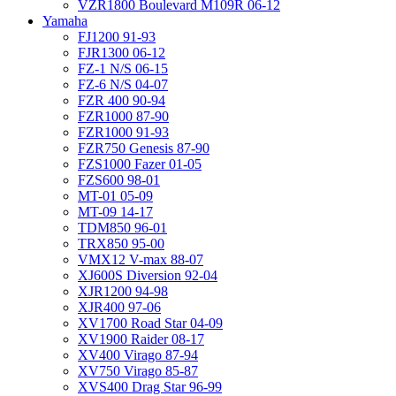
VZR1800 Boulevard M109R 06-12
Yamaha
FJ1200 91-93
FJR1300 06-12
FZ-1 N/S 06-15
FZ-6 N/S 04-07
FZR 400 90-94
FZR1000 87-90
FZR1000 91-93
FZR750 Genesis 87-90
FZS1000 Fazer 01-05
FZS600 98-01
MT-01 05-09
MT-09 14-17
TDM850 96-01
TRX850 95-00
VMX12 V-max 88-07
XJ600S Diversion 92-04
XJR1200 94-98
XJR400 97-06
XV1700 Road Star 04-09
XV1900 Raider 08-17
XV400 Virago 87-94
XV750 Virago 85-87
XVS400 Drag Star 96-99