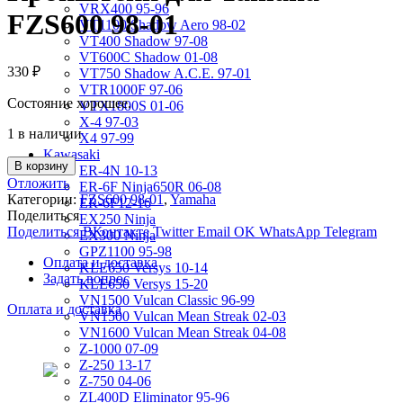
VRX400 95-96
FZS600 98-01
VT1100 Shadow Aero 98-02
VT400 Shadow 97-08
VT600C Shadow 01-08
330
₽
VT750 Shadow A.C.E. 97-01
VTR1000F 97-06
Состояние хорошее.
VTX1800S 01-06
X-4 97-03
1 в наличии
X4 97-99
Kawasaki
В корзину
ER-4N 10-13
Отложить
ER-6F Ninja650R 06-08
Категории:
FZS600 98-01
,
Yamaha
ER-6F12-16
Поделиться
EX250 Ninja
Поделиться ВКонтакте
Twitter
Email
OK
WhatsApp
Telegram
EX300 Ninja
GPZ1100 95-98
Оплата и доставка
KLE650 Versys 10-14
Задать вопрос
KLE650 Versys 15-20
VN1500 Vulcan Classic 96-99
Оплата и доставка
VN1500 Vulcan Mean Streak 02-03
VN1600 Vulcan Mean Streak 04-08
Z-1000 07-09
Z-250 13-17
Z-750 04-06
ZL400D Eliminator 95-96