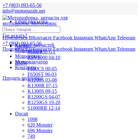
+7 (903) 093-65-56
info@motopuzzle.net
Email рассылка
Новости
Где искать?
Поделиться ВКонтакте
Facebook
Instagram
WhatsApp
Telegram
+7 (903) 093-65-56
Каталог запчастей
Aprilia
Поделиться ВКонтакте
Facebook
Instagram
WhatsApp
Telegram
Мотоподбор
Mana 850 GT
Мотосервис
RSV1000 04-10
Мотоэвакуатор
BMW
Контакты
F650CS 00-05
F650ST 96-03
Продать мотоцикл
K1200S 03-08
K1300R 07-15
K1300S 09-15
R1200GS 04-07
R1250GS 19-20
S1000RR 12-14
Ducati
1098
620 Monster
696 Monster
749