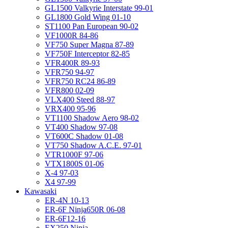
GL1500 Valkyrie Interstate 99-01
GL1800 Gold Wing 01-10
ST1100 Pan European 90-02
VF1000R 84-86
VF750 Super Magna 87-89
VF750F Interceptor 82-85
VFR400R 89-93
VFR750 94-97
VFR750 RC24 86-89
VFR800 02-09
VLX400 Steed 88-97
VRX400 95-96
VT1100 Shadow Aero 98-02
VT400 Shadow 97-08
VT600C Shadow 01-08
VT750 Shadow A.C.E. 97-01
VTR1000F 97-06
VTX1800S 01-06
X-4 97-03
X4 97-99
Kawasaki
ER-4N 10-13
ER-6F Ninja650R 06-08
ER-6F12-16
EX250 Ninja