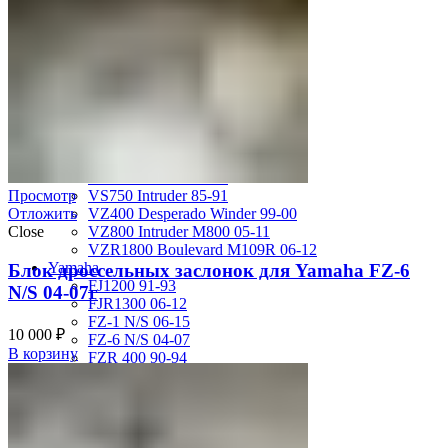
GSX-R750 08-10
GSX-R750 SRAD 96-97
GSX-R750 SRAD 98-99
GSX-R750 W 92-95
SV400 98-02
SV650 03-12
SV650 99-02
TL 1000 S
TL1000R 98-02
VS400 Intruder 94-96
VS750 Intruder 85-91
Просмотр
VZ400 Desperado Winder 99-00
Отложить
VZ800 Intruder M800 05-11
Close
VZR1800 Boulevard M109R 06-12
Yamaha
Блок дроссельных заслонок для Yamaha FZ-6
FJ1200 91-93
N/S 04-07г
FJR1300 06-12
FZ-1 N/S 06-15
10 000
₽
FZ-6 N/S 04-07
В корзину
FZR 400 90-94
FZR1000 87-90
FZR1000 91-93
FZR750 Genesis 87-90
FZS1000 Fazer 01-05
FZS600 98-01