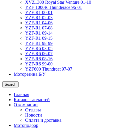
XVZ1300 Royal Star Venture 01-10
YZF-1000R Thunderace 96-01
YZF-R1 00-01
YZF-R1 02-03
YZF-R1 04-06
YZF-R1 07-08
YZF-R1 09-14
YZF-R1 09-15
YZF-R1 98-99
YZF-R6 03-05
YZF-R6 06-07
YZF-R6 08-16
YZF-R6 99-00
YZF600 Thundrcat 97-07
Моторезина Б/У
Search
Главная
Каталог запчастей
О компании
Отзывы
Новости
Оплата и доставка
Мотоподбор