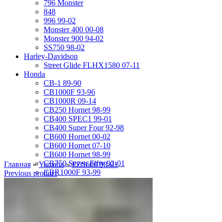
796 Monster
848
996 99-02
Monster 400 00-08
Monster 900 94-02
SS750 98-02
Harley-Davidson
Street Glide FLHX1580 07-11
Honda
CB-1 89-90
CB1000F 93-96
CB1000R 09-14
CB250 Hornet 98-99
CB400 SPEC1 99-01
CB400 Super Four 92-98
CB600 Hornet 00-02
CB600 Hornet 07-10
CB600 Hornet 98-99
CB750 Seven Fifty 92-01
Главная
»
Yamaha
»
FZS600 98-01
CBR1000F 93-99
Previous product
CBR1000RR 04-05
CBR1000RR 06-07
CBR1000RR 08-11
CBR1100XX 01-07
CBR1100XX 97-98