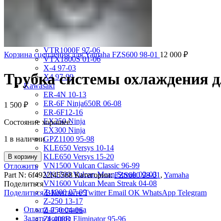
VRX400 95-96
VT1100 Shadow Aero 98-02
VT400 Shadow 97-08
VT600C Shadow 01-08
VT750 Shadow A.C.E. 97-01
VTR1000F 97-06
Корзина сцепления для Yamaha FZS600 98-01
12 000
₽
VTX1800S 01-06
X-4 97-03
Трубка системы охлаждения д
X4 97-99
Kawasaki
ER-4N 10-13
ER-6F Ninja650R 06-08
1 500
₽
ER-6F12-16
EX250 Ninja
Состояние хорошее.
EX300 Ninja
1 в наличии
GPZ1100 95-98
KLE650 Versys 10-14
KLE650 Versys 15-20
В корзину
VN1500 Vulcan Classic 96-99
Отложить
VN1500 Vulcan Mean Streak 02-03
Part N:
6f4922f45568
Категории:
FZS600 98-01
,
Yamaha
VN1600 Vulcan Mean Streak 04-08
Поделиться
Z-1000 07-09
Поделиться ВКонтакте
Twitter
Email
OK
WhatsApp
Telegram
Z-250 13-17
Оплата и доставка
Z-750 04-06
Задать вопрос
ZL400D Eliminator 95-96