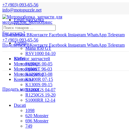
+7 (903) 093-65-56
info@motopuzzle.net
Email рассылка
Новости
Где искать?
Поделиться ВКонтакте
Facebook
Instagram
WhatsApp
Telegram
+7 (903) 093-65-56
Aprilia
Поделиться ВКонтакте
Facebook
Instagram
WhatsApp
Telegram
Mana 850 GT
RSV1000 04-10
BMW
Каталог запчастей
Мотоподбор
F650CS 00-05
Мотосервис
F650ST 96-03
Мотоэвакуатор
K1200S 03-08
Контакты
K1300R 07-15
K1300S 09-15
Продать мотоцикл
R1200GS 04-07
R1250GS 19-20
S1000RR 12-14
Ducati
1098
620 Monster
696 Monster
749