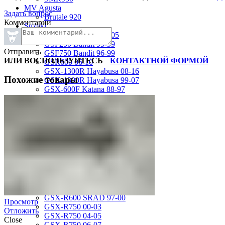
MV Agusta
Задать вопрос
Brutale 920
Комментарии
Suzuki
GSF1200 Bandit 01-05
GSF250 Bandit 95-99
Отправить
GSF750 Bandit 96-99
ИЛИ ВОСПОЛЬЗУЙТЕСЬ
КОНТАКТНОЙ ФОРМОЙ
GSR600 06-10
GSX-1300R Hayabusa 08-16
Похожие товары
GSX-1300R Hayabusa 99-07
GSX-600F Katana 88-97
GSX-R1000 01-02
GSX-R1000 03-04
GSX-R1000 05-06
GSX-R1000 07-08
GSX-R1000 09-16
GSX-R1100 93-98
GSX-R400 90-95
GSX-R600 01-03
GSX-R600 04-05
GSX-R600 06-07
GSX-R600 11-16
GSX-R600 SRAD 97-00
Просмотр
GSX-R750 00-03
Отложить
GSX-R750 04-05
Close
GSX-R750 06-07