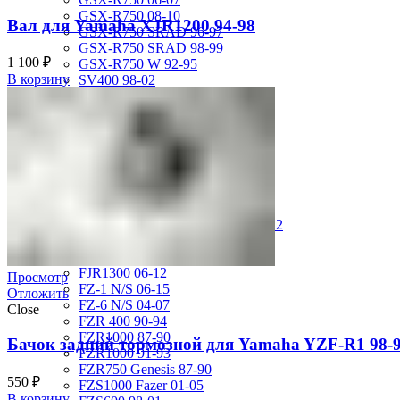
GSX-R750 08-10
Вал для Yamaha XJR1200 94-98
GSX-R750 SRAD 96-97
GSX-R750 SRAD 98-99
1 100
₽
GSX-R750 W 92-95
В корзину
SV400 98-02
SV650 03-12
SV650 99-02
TL 1000 S
TL1000R 98-02
VS400 Intruder 94-96
VS750 Intruder 85-91
VZ400 Desperado Winder 99-00
VZ800 Intruder M800 05-11
VZR1800 Boulevard M109R 06-12
Yamaha
FJ1200 91-93
FJR1300 06-12
Просмотр
FZ-1 N/S 06-15
Отложить
FZ-6 N/S 04-07
Close
FZR 400 90-94
FZR1000 87-90
Бачок задний тормозной для Yamaha YZF-R1 98-
FZR1000 91-93
FZR750 Genesis 87-90
550
₽
FZS1000 Fazer 01-05
В корзину