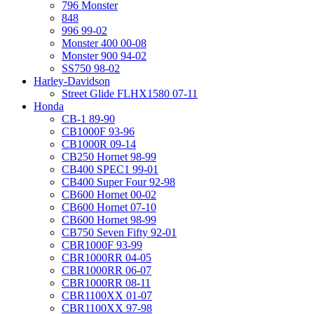
796 Monster
848
996 99-02
Monster 400 00-08
Monster 900 94-02
SS750 98-02
Harley-Davidson
Street Glide FLHX1580 07-11
Honda
CB-1 89-90
CB1000F 93-96
CB1000R 09-14
CB250 Hornet 98-99
CB400 SPEC1 99-01
CB400 Super Four 92-98
CB600 Hornet 00-02
CB600 Hornet 07-10
CB600 Hornet 98-99
CB750 Seven Fifty 92-01
CBR1000F 93-99
CBR1000RR 04-05
CBR1000RR 06-07
CBR1000RR 08-11
CBR1100XX 01-07
CBR1100XX 97-98