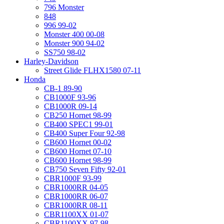
796 Monster
848
996 99-02
Monster 400 00-08
Monster 900 94-02
SS750 98-02
Harley-Davidson
Street Glide FLHX1580 07-11
Honda
CB-1 89-90
CB1000F 93-96
CB1000R 09-14
CB250 Hornet 98-99
CB400 SPEC1 99-01
CB400 Super Four 92-98
CB600 Hornet 00-02
CB600 Hornet 07-10
CB600 Hornet 98-99
CB750 Seven Fifty 92-01
CBR1000F 93-99
CBR1000RR 04-05
CBR1000RR 06-07
CBR1000RR 08-11
CBR1100XX 01-07
CBR1100XX 97-98