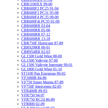
CBR1100XX 99-00
CBR600F2 PC25 91-94
CBR600F3 PC31 95-98
CBR600F4 PC35 99-00
CBR600F4i PC35 01-06
CBR600RR 03-04
CBR600RR 05-06
CBR600RR 07-12
CBR600RR 13-18
CBR750F Hurricane 87-89
CBR929RR 00-01
CBR954RR 02-03
GL1500 Gold Wing 88-00
GL1500 Valkyrie 97-00
GL1500 Valkyrie Interstate 99-01
GL1800 Gold Wing 01-10
ST1100 Pan European 90-02
VF1000R 84-86
VF750 Super Magna 87-89
VF750F Interceptor 82-85
VFR400R 89-93
VFR750 94-97
VFR750 RC24 86-89
VFR800 02-09