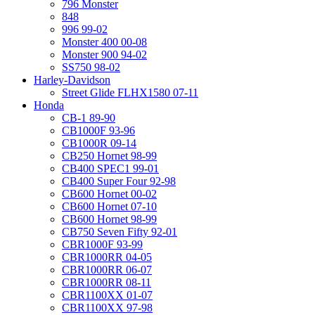
796 Monster
848
996 99-02
Monster 400 00-08
Monster 900 94-02
SS750 98-02
Harley-Davidson
Street Glide FLHX1580 07-11
Honda
CB-1 89-90
CB1000F 93-96
CB1000R 09-14
CB250 Hornet 98-99
CB400 SPEC1 99-01
CB400 Super Four 92-98
CB600 Hornet 00-02
CB600 Hornet 07-10
CB600 Hornet 98-99
CB750 Seven Fifty 92-01
CBR1000F 93-99
CBR1000RR 04-05
CBR1000RR 06-07
CBR1000RR 08-11
CBR1100XX 01-07
CBR1100XX 97-98