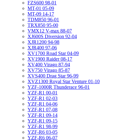
FZS600 98-01
MT-01 05-09
MT-09 14-17
TDM850 96-01
TRX850 95-00
VMX12 V-max 88-07
XJ600S Diversion 92-04
XJR1200 94-98
XJR400 97-06
XV1700 Road Star 04-09
XV1900 Raider 08-17
XV400 Virago 87-94
XV750 Virago 85-87
XVS400 Drag Star 96-99
XVZ1300 Royal Star Venture 01-10
YZF-1000R Thunderace 96-01
YZF-R1 00-01
YZF-R1 02-03
YZF-R1 04-06
YZF-R1 07-08
YZF-R1 09-14
YZF-R1 09-15
YZF-R1 98-99
YZF-R6 03-05
YZF-R6 06-07