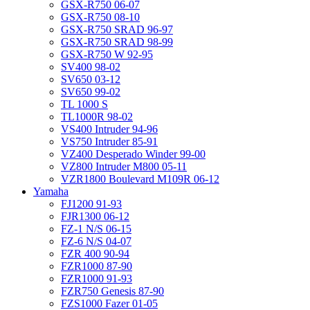
GSX-R750 06-07
GSX-R750 08-10
GSX-R750 SRAD 96-97
GSX-R750 SRAD 98-99
GSX-R750 W 92-95
SV400 98-02
SV650 03-12
SV650 99-02
TL 1000 S
TL1000R 98-02
VS400 Intruder 94-96
VS750 Intruder 85-91
VZ400 Desperado Winder 99-00
VZ800 Intruder M800 05-11
VZR1800 Boulevard M109R 06-12
Yamaha
FJ1200 91-93
FJR1300 06-12
FZ-1 N/S 06-15
FZ-6 N/S 04-07
FZR 400 90-94
FZR1000 87-90
FZR1000 91-93
FZR750 Genesis 87-90
FZS1000 Fazer 01-05