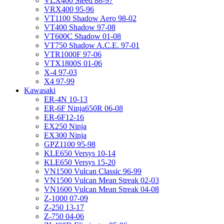
VLX400 Steed 88-97
VRX400 95-96
VT1100 Shadow Aero 98-02
VT400 Shadow 97-08
VT600C Shadow 01-08
VT750 Shadow A.C.E. 97-01
VTR1000F 97-06
VTX1800S 01-06
X-4 97-03
X4 97-99
Kawasaki
ER-4N 10-13
ER-6F Ninja650R 06-08
ER-6F12-16
EX250 Ninja
EX300 Ninja
GPZ1100 95-98
KLE650 Versys 10-14
KLE650 Versys 15-20
VN1500 Vulcan Classic 96-99
VN1500 Vulcan Mean Streak 02-03
VN1600 Vulcan Mean Streak 04-08
Z-1000 07-09
Z-250 13-17
Z-750 04-06