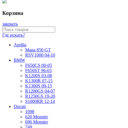
Корзина
закрыть
Где искать?
Aprilia
Mana 850 GT
RSV1000 04-10
BMW
F650CS 00-05
F650ST 96-03
K1200S 03-08
K1300R 07-15
K1300S 09-15
R1200GS 04-07
R1250GS 19-20
S1000RR 12-14
Ducati
1098
620 Monster
696 Monster
749