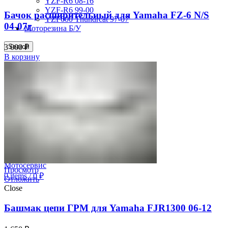
YZF-R6 08-16
YZF-R6 99-00
Бачок расширительный для Yamaha FZ-6 N/S
YZF600 Thundrcat 97-07
04-07г
Моторезина Б/У
Search
3 000
₽
В корзину
Авторизация
0
Отложить
0
items
/
0
₽
Меню
Просмотр
0
items
/
0
₽
Отложить
Close
Башмак цепи ГРМ для Yamaha FJR1300 06-12