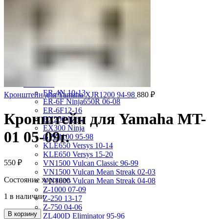
VRX400 95-96
VT1100 Shadow Aero 98-02
VT400 Shadow 97-08
VT600C Shadow 01-08
VT750 Shadow A.C.E. 97-01
VTR1000F 97-06
VTX1800S 01-06
X-4 97-03
X4 97-99
Kawasaki
ER-4N 10-13
Кронштейн для Yamaha XJR1200 94-98
880
₽
ER-6F Ninja650R 06-08
ER-6F12-16
Кронштейн для Yamaha MT-
EX250 Ninja
EX300 Ninja
01 05-09г.
GPZ1100 95-98
KLE650 Versys 10-14
KLE650 Versys 15-20
550
₽
VN1500 Vulcan Classic 96-99
VN1500 Vulcan Mean Streak 02-03
Состояние хорошее.
VN1600 Vulcan Mean Streak 04-08
Z-1000 07-09
1 в наличии
Z-250 13-17
Z-750 04-06
В корзину
ZL400D Eliminator 95-96