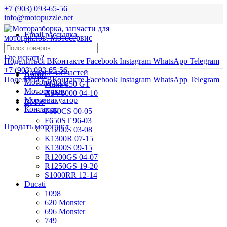
+7 (903) 093-65-56
info@motopuzzle.net
Email рассылка
Новости
Где искать?
Поделиться ВКонтакте
Facebook
Instagram
WhatsApp
Telegram
+7 (903) 093-65-56
Каталог запчастей
Aprilia
Поделиться ВКонтакте
Facebook
Instagram
WhatsApp
Telegram
Мотоподбор
Mana 850 GT
Мотосервис
RSV1000 04-10
Мотоэвакуатор
BMW
Контакты
F650CS 00-05
F650ST 96-03
Продать мотоцикл
K1200S 03-08
K1300R 07-15
K1300S 09-15
R1200GS 04-07
R1250GS 19-20
S1000RR 12-14
Ducati
1098
620 Monster
696 Monster
749