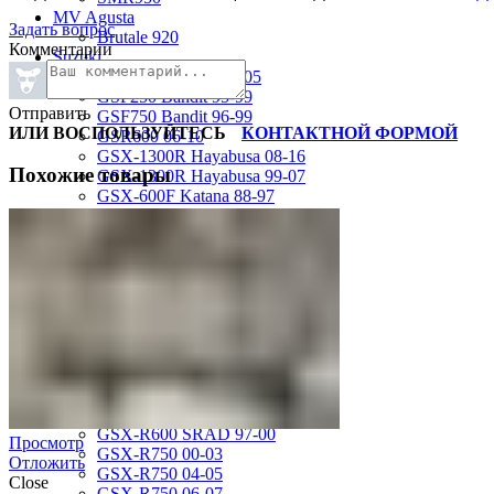
MV Agusta
Задать вопрос
Brutale 920
Комментарии
Suzuki
GSF1200 Bandit 01-05
GSF250 Bandit 95-99
Отправить
GSF750 Bandit 96-99
ИЛИ ВОСПОЛЬЗУЙТЕСЬ
КОНТАКТНОЙ ФОРМОЙ
GSR600 06-10
GSX-1300R Hayabusa 08-16
Похожие товары
GSX-1300R Hayabusa 99-07
GSX-600F Katana 88-97
GSX-R1000 01-02
GSX-R1000 03-04
GSX-R1000 05-06
GSX-R1000 07-08
GSX-R1000 09-16
GSX-R1100 93-98
GSX-R400 90-95
GSX-R600 01-03
GSX-R600 04-05
GSX-R600 06-07
GSX-R600 11-16
GSX-R600 SRAD 97-00
Просмотр
GSX-R750 00-03
Отложить
GSX-R750 04-05
Close
GSX-R750 06-07