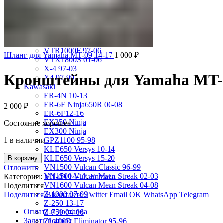
VRX400 95-96
VT1100 Shadow Aero 98-02
VT400 Shadow 97-08
VT600C Shadow 01-08
VT750 Shadow A.C.E. 97-01
VTR1000F 97-06
Шланг для Yamaha MT-09 14-17
1 000
₽
VTX1800S 01-06
X-4 97-03
Кронштейны для Yamaha MT-0
X4 97-99
Kawasaki
ER-4N 10-13
ER-6F Ninja650R 06-08
2 000
₽
ER-6F12-16
EX250 Ninja
Состояние хорошее.
EX300 Ninja
1 в наличии
GPZ1100 95-98
KLE650 Versys 10-14
KLE650 Versys 15-20
В корзину
VN1500 Vulcan Classic 96-99
Отложить
VN1500 Vulcan Mean Streak 02-03
Категории:
MT-09 14-17
,
Yamaha
VN1600 Vulcan Mean Streak 04-08
Поделиться
Z-1000 07-09
Поделиться ВКонтакте
Twitter
Email
OK
WhatsApp
Telegram
Z-250 13-17
Оплата и доставка
Z-750 04-06
Задать вопрос
ZL400D Eliminator 95-96