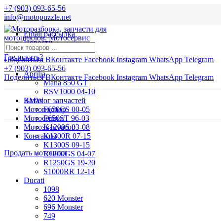
+7 (903) 093-65-56
info@motopuzzle.net
Email рассылка
Новости
Где искать?
Поделиться ВКонтакте
Facebook
Instagram
WhatsApp
Telegram
+7 (903) 093-65-56
Aprilia
Поделиться ВКонтакте
Facebook
Instagram
WhatsApp
Telegram
Mana 850 GT
RSV1000 04-10
BMW
Каталог запчастей
Мотоподбор
F650CS 00-05
Мотосервис
F650ST 96-03
Мотоэвакуатор
K1200S 03-08
Контакты
K1300R 07-15
K1300S 09-15
Продать мотоцикл
R1200GS 04-07
R1250GS 19-20
S1000RR 12-14
Ducati
1098
620 Monster
696 Monster
749