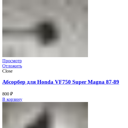
Просмотр
Отложить
Close
Абсорбер для Honda VF750 Super Magna 87-89
800
₽
В корзину