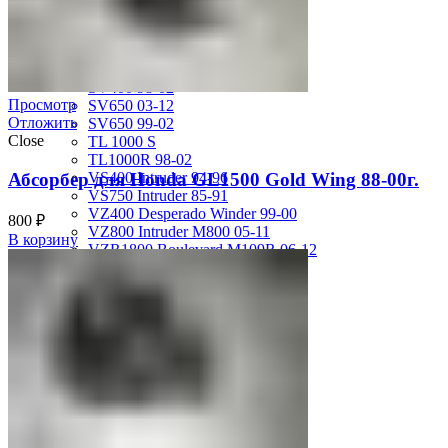
GSX-R750 08-10
GSX-R750 SRAD 96-97
GSX-R750 SRAD 98-99
GSX-R750 W 92-95
SV400 98-02
Просмотр
SV650 03-12
Отложить
SV650 99-02
Close
TL 1000 S
TL1000R 98-02
Абсорбер для Honda GL1500 Gold Wing 88-00г.
VS400 Intruder 94-96
VS750 Intruder 85-91
VZ400 Desperado Winder 99-00
800
₽
VZ800 Intruder M800 05-11
В корзину
VZR1800 Boulevard M109R 06-12
Yamaha
FJ1200 91-93
FJR1300 06-12
FZ-1 N/S 06-15
FZ-6 N/S 04-07
FZR 400 90-94
FZR1000 87-90
FZR1000 91-93
FZR750 Genesis 87-90
FZS1000 Fazer 01-05
FZS600 98-01