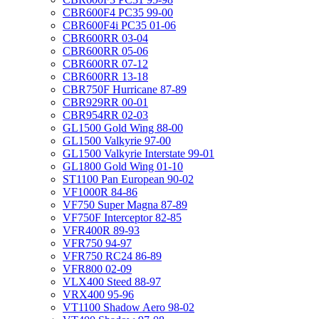
CBR600F4 PC35 99-00
CBR600F4i PC35 01-06
CBR600RR 03-04
CBR600RR 05-06
CBR600RR 07-12
CBR600RR 13-18
CBR750F Hurricane 87-89
CBR929RR 00-01
CBR954RR 02-03
GL1500 Gold Wing 88-00
GL1500 Valkyrie 97-00
GL1500 Valkyrie Interstate 99-01
GL1800 Gold Wing 01-10
ST1100 Pan European 90-02
VF1000R 84-86
VF750 Super Magna 87-89
VF750F Interceptor 82-85
VFR400R 89-93
VFR750 94-97
VFR750 RC24 86-89
VFR800 02-09
VLX400 Steed 88-97
VRX400 95-96
VT1100 Shadow Aero 98-02