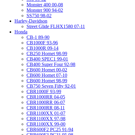
Monster 400 00-08
Monster 900 94-02
SS750 98-02
Harley-Davidson
Street Glide FLHX1580 07-11
Honda
CB-1 89-90
CB1000F 93-96
CB1000R 09-14
CB250 Hornet 98-99
CB400 SPEC1 99-01
CB400 Super Four 92-98
CB600 Hornet 00-02
CB600 Hornet 07-10
CB600 Hornet 98-99
CB750 Seven Fifty 92-01
CBR1000F 93-99
CBR1000RR 04-05
CBR1000RR 06-07
CBR1000RR 08-11
CBR1100XX 01-07
CBR1100XX 97-98
CBR1100XX 99-00
CBR600F2 PC25 91-94
CBR600F3 PC31 95-98