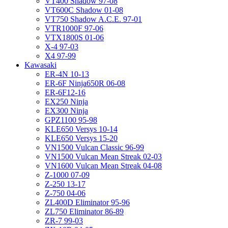
VT400 Shadow 97-08
VT600C Shadow 01-08
VT750 Shadow A.C.E. 97-01
VTR1000F 97-06
VTX1800S 01-06
X-4 97-03
X4 97-99
Kawasaki
ER-4N 10-13
ER-6F Ninja650R 06-08
ER-6F12-16
EX250 Ninja
EX300 Ninja
GPZ1100 95-98
KLE650 Versys 10-14
KLE650 Versys 15-20
VN1500 Vulcan Classic 96-99
VN1500 Vulcan Mean Streak 02-03
VN1600 Vulcan Mean Streak 04-08
Z-1000 07-09
Z-250 13-17
Z-750 04-06
ZL400D Eliminator 95-96
ZL750 Eliminator 86-89
ZR-7 99-03