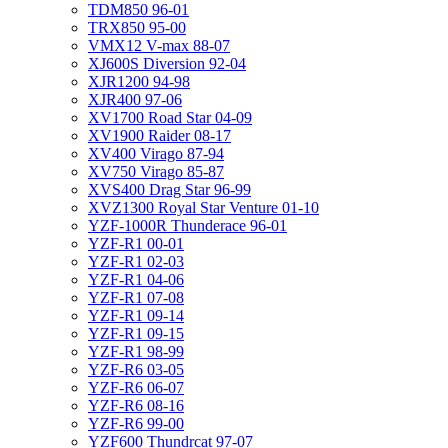
TDM850 96-01
TRX850 95-00
VMX12 V-max 88-07
XJ600S Diversion 92-04
XJR1200 94-98
XJR400 97-06
XV1700 Road Star 04-09
XV1900 Raider 08-17
XV400 Virago 87-94
XV750 Virago 85-87
XVS400 Drag Star 96-99
XVZ1300 Royal Star Venture 01-10
YZF-1000R Thunderace 96-01
YZF-R1 00-01
YZF-R1 02-03
YZF-R1 04-06
YZF-R1 07-08
YZF-R1 09-14
YZF-R1 09-15
YZF-R1 98-99
YZF-R6 03-05
YZF-R6 06-07
YZF-R6 08-16
YZF-R6 99-00
YZF600 Thundrcat 97-07