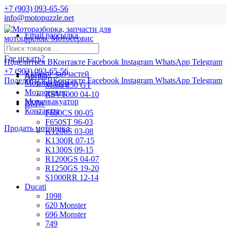
+7 (903) 093-65-56
info@motopuzzle.net
Email рассылка
Новости
Где искать?
Поделиться ВКонтакте
Facebook
Instagram
WhatsApp
Telegram
+7 (903) 093-65-56
Каталог запчастей
Aprilia
Поделиться ВКонтакте
Facebook
Instagram
WhatsApp
Telegram
Мотоподбор
Mana 850 GT
Мотосервис
RSV1000 04-10
Мотоэвакуатор
BMW
Контакты
F650CS 00-05
F650ST 96-03
Продать мотоцикл
K1200S 03-08
K1300R 07-15
K1300S 09-15
R1200GS 04-07
R1250GS 19-20
S1000RR 12-14
Ducati
1098
620 Monster
696 Monster
749