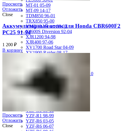
Просмотр
MT-01 05-09
Отложить
MT-09 14-17
Close
TDM850 96-01
TRX850 95-00
Аккумуляторный отсек для Honda CBR600F2
VMX12 V-max 88-07
XJ600S Diversion 92-04
PC25 91-94
XJR1200 94-98
XJR400 97-06
1 200
₽
XV1700 Road Star 04-09
В корзину
XV1900 Raider 08-17
XV400 Virago 87-94
XV750 Virago 85-87
XVS400 Drag Star 96-99
XVZ1300 Royal Star Venture 01-10
YZF-1000R Thunderace 96-01
YZF-R1 00-01
YZF-R1 02-03
YZF-R1 04-06
YZF-R1 07-08
YZF-R1 09-14
YZF-R1 09-15
Просмотр
YZF-R1 98-99
Отложить
YZF-R6 03-05
Close
YZF-R6 06-07