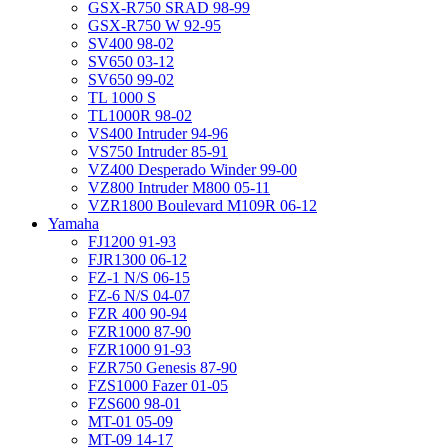
GSX-R750 SRAD 98-99
GSX-R750 W 92-95
SV400 98-02
SV650 03-12
SV650 99-02
TL 1000 S
TL1000R 98-02
VS400 Intruder 94-96
VS750 Intruder 85-91
VZ400 Desperado Winder 99-00
VZ800 Intruder M800 05-11
VZR1800 Boulevard M109R 06-12
Yamaha
FJ1200 91-93
FJR1300 06-12
FZ-1 N/S 06-15
FZ-6 N/S 04-07
FZR 400 90-94
FZR1000 87-90
FZR1000 91-93
FZR750 Genesis 87-90
FZS1000 Fazer 01-05
FZS600 98-01
MT-01 05-09
MT-09 14-17