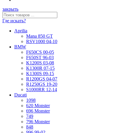
закрыть
Где искать?
Aprilia
Mana 850 GT
RSV1000 04-10
BMW
F650CS 00-05
F650ST 96-03
K1200S 03-08
K1300R 07-15
K1300S 09-15
R1200GS 04-07
R1250GS 19-20
S1000RR 12-14
Ducati
1098
620 Monster
696 Monster
749
796 Monster
848
996 99-02