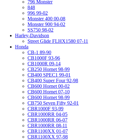
796 Monster
848
996 99-02
Monster 400 00-08
Monster 900 94-02
SS750 98-02
Harley-Davidson
Street Glide FLHX1580 07-11
Honda
CB-1 89-90
CB1000F 93-96
CB1000R 09-14
CB250 Hornet 98-99
CB400 SPEC1 99-01
CB400 Super Four 92-98
CB600 Hornet 00-02
CB600 Hornet 07-10
CB600 Hornet 98-99
CB750 Seven Fifty 92-01
CBR1000F 93-99
CBR1000RR 04-05
CBR1000RR 06-07
CBR1000RR 08-11
CBR1100XX 01-07
CBR1100XX 97-98