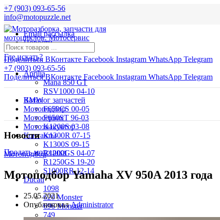
+7 (903) 093-65-56
info@motopuzzle.net
Email рассылка
Новости
Где искать?
Поделиться ВКонтакте
Facebook
Instagram
WhatsApp
Telegram
+7 (903) 093-65-56
Aprilia
Поделиться ВКонтакте
Facebook
Instagram
WhatsApp
Telegram
Mana 850 GT
RSV1000 04-10
BMW
Каталог запчастей
Мотоподбор
F650CS 00-05
Мотосервис
F650ST 96-03
Мотоэвакуатор
K1200S 03-08
Новости
Контакты
K1300R 07-15
K1300S 09-15
Продать мотоцикл
R1200GS 04-07
Мотоподбор
R1250GS 19-20
S1000RR 12-14
Мотоподбор Yamaha XV 950A 2013 года
Ducati
1098
25.05.2021
620 Monster
Опубликовал
Administrator
696 Monster
749