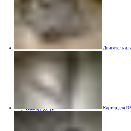
FZS600 98-01
MT-01 05-09
MT-09 14-17
TDM850 96-01
TRX850 95-00
VMX12 V-max 88-07
XJ600S Diversion 92-04
XJR1200 94-98
XJR400 97-06
XV1700 Road Star 04-09
Двигатель дл
XV1900 Raider 08-17
XV400 Virago 87-94
XV750 Virago 85-87
XVS400 Drag Star 96-99
XVZ1300 Royal Star Venture 01-10
YZF-1000R Thunderace 96-01
YZF-R1 00-01
YZF-R1 02-03
YZF-R1 04-06
YZF-R1 07-08
YZF-R1 09-14
Картер для 
YZF-R1 09-15
YZF-R1 98-99
YZF-R6 03-05
YZF-R6 06-07