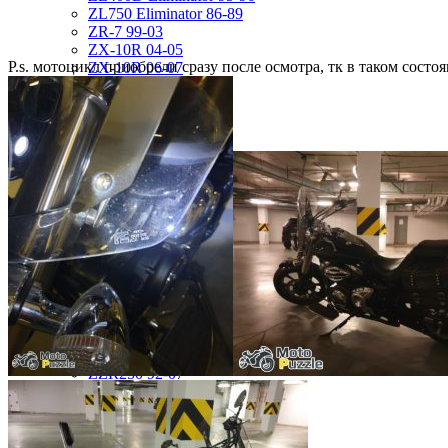
ZL750 Eliminator 86-89
ZR-7 99-03
ZX-10R 04-05
P.s. мотоцикл приобрели сразу после осмотра, тк в таком сост
ZX-10R 06-07
ZX-10R Ninja 06-07
ZX-10R Ninja 08-10
ZX-10R Ninja 11-15
ZX-12R Ninja 02-06
ZX-6R 00-01
ZX-6R 03-04
ZX-6R 05-06
ZX-6R 07-08
ZX-6R 09-17
ZX-6R 13-16
ZX-6R 98-99
ZX-9R 94-97
ZX-9R 98-99
ZX-9R Ninja 00-03
ZXR400 89-90
ZZR1400 06-11
ZZR250 92-07
KTM
DUKE125 12-16
RC8
SMR950