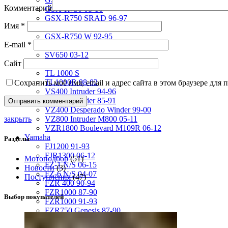
Комментарий
GSX-R750 08-10
GSX-R750 SRAD 96-97
Имя
*
GSX-R750 SRAD 98-99
GSX-R750 W 92-95
E-mail
*
SV400 98-02
SV650 03-12
Сайт
SV650 99-02
TL 1000 S
TL1000R 98-02
Сохранить моё имя, email и адрес сайта в этом браузере дл
VS400 Intruder 94-96
VS750 Intruder 85-91
VZ400 Desperado Winder 99-00
закрыть
VZ800 Intruder M800 05-11
VZR1800 Boulevard M109R 06-12
Yamaha
Разделы
FJ1200 91-93
FJR1300 06-12
Мотоподбор
(51)
FZ-1 N/S 06-15
Новости
(3)
FZ-6 N/S 04-07
Поступления
(47)
FZR 400 90-94
FZR1000 87-90
Выбор покупателей
FZR1000 91-93
FZR750 Genesis 87-90
FZS1000 Fazer 01-05