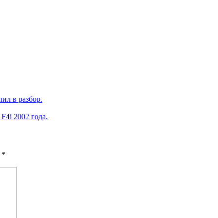
ил в разбор.
4i 2002 года.
ы
*