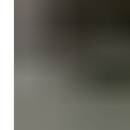
CBR1100XX 99-00
CBR600F2 PC25 91-94
CBR600F3 PC31 95-98
CBR600F4 PC35 99-00
CBR600F4i PC35 01-06
CBR600RR 03-04
CBR600RR 05-06
CBR600RR 07-12
CBR600RR 13-18
CBR750F Hurricane 87-89
CBR929RR 00-01
CBR954RR 02-03
GL1500 Gold Wing 88-00
GL1500 Valkyrie 97-00
GL1500 Valkyrie Interstate 99-01
GL1800 Gold Wing 01-10
ST1100 Pan European 90-02
VF1000R 84-86
VF750 Super Magna 87-89
VF750F Interceptor 82-85
VFR400R 89-93
VFR750 94-97
VFR750 RC24 86-89
VFR800 02-09
VLX400 Steed 88-97