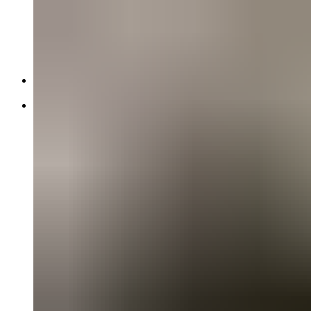
796 Monster
848
996 99-02
Monster 400 00-08
Monster 900 94-02
SS750 98-02
Harley-Davidson
Street Glide FLHX1580 07-11
Honda
CB-1 89-90
CB1000F 93-96
CB1000R 09-14
CB250 Hornet 98-99
CB400 SPEC1 99-01
CB400 Super Four 92-98
CB600 Hornet 00-02
CB600 Hornet 07-10
CB600 Hornet 98-99
CB750 Seven Fifty 92-01
CBR1000F 93-99
CBR1000RR 04-05
CBR1000RR 06-07
CBR1000RR 08-11
CBR1100XX 01-07
CBR1100XX 97-98