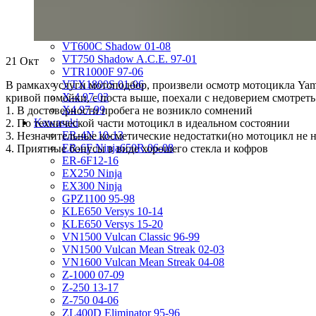
VRX400 95-96
VT1100 Shadow Aero 98-02
VT400 Shadow 97-08
VT600C Shadow 01-08
VT750 Shadow A.C.E. 97-01
21
Окт
VTR1000F 97-06
VTX1800S 01-06
В рамках услуги мотоподбор, произвели осмотр мотоцикла Yam
X-4 97-03
кривой помойки, с поста выше, поехали с недоверием смотреть
X4 97-99
1. В достоверности пробега не возникло сомнений
Kawasaki
2. По технической части мотоцикл в идеальном состоянии
ER-4N 10-13
3. Незначительные косметические недостатки(но мотоцикл не 
ER-6F Ninja650R 06-08
4. Приятные бонусы в виде хорошего стекла и кофров
ER-6F12-16
EX250 Ninja
EX300 Ninja
GPZ1100 95-98
KLE650 Versys 10-14
KLE650 Versys 15-20
VN1500 Vulcan Classic 96-99
VN1500 Vulcan Mean Streak 02-03
VN1600 Vulcan Mean Streak 04-08
Z-1000 07-09
Z-250 13-17
Z-750 04-06
ZL400D Eliminator 95-96