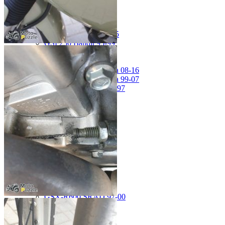
MV Agusta
Brutale 920
Suzuki
GSF1200 Bandit 01-05
GSF250 Bandit 95-99
GSF750 Bandit 96-99
GSR600 06-10
GSX-1300R Hayabusa 08-16
GSX-1300R Hayabusa 99-07
GSX-600F Katana 88-97
GSX-R1000 01-02
GSX-R1000 03-04
GSX-R1000 05-06
GSX-R1000 07-08
GSX-R1000 09-16
GSX-R1100 93-98
GSX-R400 90-95
GSX-R600 01-03
GSX-R600 04-05
GSX-R600 06-07
GSX-R600 11-16
GSX-R600 SRAD 97-00
GSX-R750 00-03
GSX-R750 04-05
GSX-R750 06-07