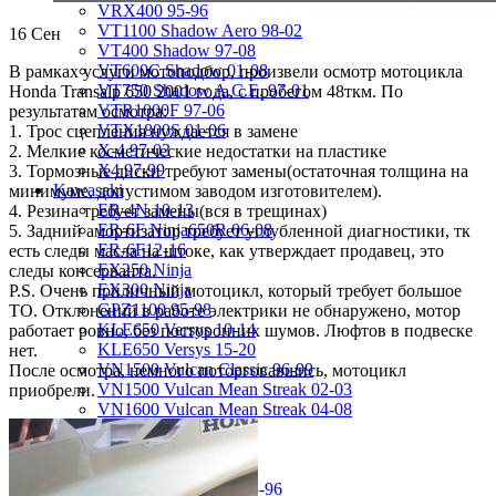
VRX400 95-96
VT1100 Shadow Aero 98-02
16
Сен
VT400 Shadow 97-08
VT600C Shadow 01-08
В рамках услуги мотоподбор, произвели осмотр мотоцикла
VT750 Shadow A.C.E. 97-01
Honda Transalp 650 2001 года, с пробегом 48ткм. По
VTR1000F 97-06
результатам осмотра:
VTX1800S 01-06
1. Трос сцепления нуждается в замене
X-4 97-03
2. Мелкие косметические недостатки на пластике
X4 97-99
3. Тормозные диски требуют замены(остаточная толщина на
Kawasaki
минимуме, допустимом заводом изготовителем).
ER-4N 10-13
4. Резина требует замены(вся в трещинах)
ER-6F Ninja650R 06-08
5. Задний амортизатор требует углубленной диагностики, тк
ER-6F12-16
есть следы масла на штоке, как утверждает продавец, это
EX250 Ninja
следы консерванта.
EX300 Ninja
P.S. Очень приличный мотоцикл, который требует большое
GPZ1100 95-98
ТО. Отклонений в работе электрики не обнаружено, мотор
KLE650 Versys 10-14
работает ровно, без посторонних шумов. Люфтов в подвеске
KLE650 Versys 15-20
нет.
VN1500 Vulcan Classic 96-99
После осмотра, немного поторговавшись, мотоцикл
VN1500 Vulcan Mean Streak 02-03
приобрели.
VN1600 Vulcan Mean Streak 04-08
Z-1000 07-09
Z-250 13-17
Z-750 04-06
ZL400D Eliminator 95-96