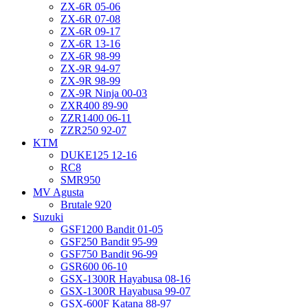
ZX-6R 05-06
ZX-6R 07-08
ZX-6R 09-17
ZX-6R 13-16
ZX-6R 98-99
ZX-9R 94-97
ZX-9R 98-99
ZX-9R Ninja 00-03
ZXR400 89-90
ZZR1400 06-11
ZZR250 92-07
KTM
DUKE125 12-16
RC8
SMR950
MV Agusta
Brutale 920
Suzuki
GSF1200 Bandit 01-05
GSF250 Bandit 95-99
GSF750 Bandit 96-99
GSR600 06-10
GSX-1300R Hayabusa 08-16
GSX-1300R Hayabusa 99-07
GSX-600F Katana 88-97