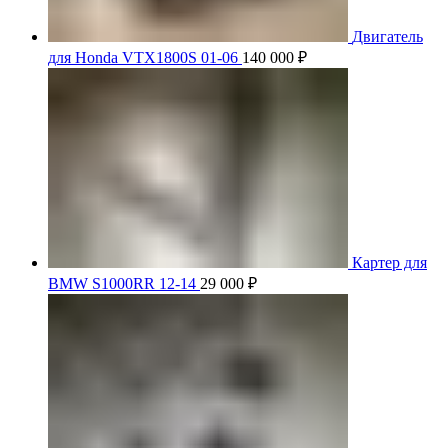
Двигатель
для Honda VTX1800S 01-06
140 000
₽
Картер для
BMW S1000RR 12-14
29 000
₽