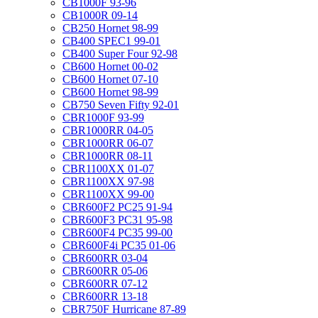
CB1000F 93-96
CB1000R 09-14
CB250 Hornet 98-99
CB400 SPEC1 99-01
CB400 Super Four 92-98
CB600 Hornet 00-02
CB600 Hornet 07-10
CB600 Hornet 98-99
CB750 Seven Fifty 92-01
CBR1000F 93-99
CBR1000RR 04-05
CBR1000RR 06-07
CBR1000RR 08-11
CBR1100XX 01-07
CBR1100XX 97-98
CBR1100XX 99-00
CBR600F2 PC25 91-94
CBR600F3 PC31 95-98
CBR600F4 PC35 99-00
CBR600F4i PC35 01-06
CBR600RR 03-04
CBR600RR 05-06
CBR600RR 07-12
CBR600RR 13-18
CBR750F Hurricane 87-89