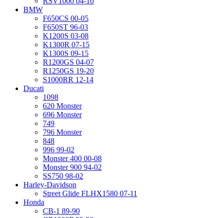
RSV1000 04-10
BMW
F650CS 00-05
F650ST 96-03
K1200S 03-08
K1300R 07-15
K1300S 09-15
R1200GS 04-07
R1250GS 19-20
S1000RR 12-14
Ducati
1098
620 Monster
696 Monster
749
796 Monster
848
996 99-02
Monster 400 00-08
Monster 900 94-02
SS750 98-02
Harley-Davidson
Street Glide FLHX1580 07-11
Honda
CB-1 89-90