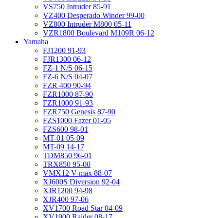
VS750 Intruder 85-91
VZ400 Desperado Winder 99-00
VZ800 Intruder M800 05-11
VZR1800 Boulevard M109R 06-12
Yamaha
FJ1200 91-93
FJR1300 06-12
FZ-1 N/S 06-15
FZ-6 N/S 04-07
FZR 400 90-94
FZR1000 87-90
FZR1000 91-93
FZR750 Genesis 87-90
FZS1000 Fazer 01-05
FZS600 98-01
MT-01 05-09
MT-09 14-17
TDM850 96-01
TRX850 95-00
VMX12 V-max 88-07
XJ600S Diversion 92-04
XJR1200 94-98
XJR400 97-06
XV1700 Road Star 04-09
XV1900 Raider 08-17