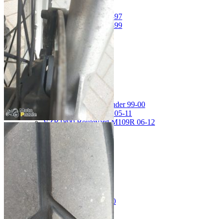
GSX-R750 08-10
GSX-R750 SRAD 96-97
GSX-R750 SRAD 98-99
GSX-R750 W 92-95
SV400 98-02
SV650 03-12
SV650 99-02
TL 1000 S
TL1000R 98-02
VS400 Intruder 94-96
VS750 Intruder 85-91
VZ400 Desperado Winder 99-00
VZ800 Intruder M800 05-11
VZR1800 Boulevard M109R 06-12
Yamaha
FJ1200 91-93
FJR1300 06-12
FZ-1 N/S 06-15
FZ-6 N/S 04-07
FZR 400 90-94
FZR1000 87-90
FZR1000 91-93
FZR750 Genesis 87-90
FZS1000 Fazer 01-05
FZS600 98-01