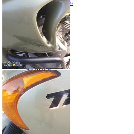
ZL750 Eliminator 86-89
ZR-7 99-03
ZX-10R 04-05
ZX-10R 06-07
ZX-10R Ninja 06-07
ZX-10R Ninja 08-10
ZX-10R Ninja 11-15
ZX-12R Ninja 02-06
ZX-6R 00-01
ZX-6R 03-04
ZX-6R 05-06
ZX-6R 07-08
ZX-6R 09-17
ZX-6R 13-16
ZX-6R 98-99
ZX-9R 94-97
ZX-9R 98-99
ZX-9R Ninja 00-03
ZXR400 89-90
ZZR1400 06-11
ZZR250 92-07
KTM
DUKE125 12-16
RC8
SMR950