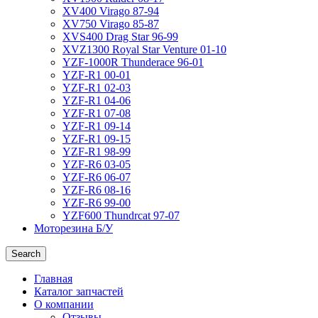
XV400 Virago 87-94
XV750 Virago 85-87
XVS400 Drag Star 96-99
XVZ1300 Royal Star Venture 01-10
YZF-1000R Thunderace 96-01
YZF-R1 00-01
YZF-R1 02-03
YZF-R1 04-06
YZF-R1 07-08
YZF-R1 09-14
YZF-R1 09-15
YZF-R1 98-99
YZF-R6 03-05
YZF-R6 06-07
YZF-R6 08-16
YZF-R6 99-00
YZF600 Thundrcat 97-07
Моторезина Б/У
Search
Главная
Каталог запчастей
О компании
Отзывы