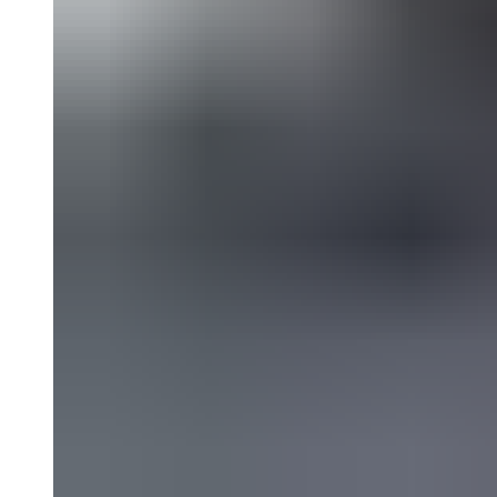
CBR1100XX 99-00
CBR600F2 PC25 91-94
CBR600F3 PC31 95-98
CBR600F4 PC35 99-00
CBR600F4i PC35 01-06
CBR600RR 03-04
CBR600RR 05-06
CBR600RR 07-12
CBR600RR 13-18
CBR750F Hurricane 87-89
CBR929RR 00-01
CBR954RR 02-03
GL1500 Gold Wing 88-00
GL1500 Valkyrie 97-00
GL1500 Valkyrie Interstate 99-01
GL1800 Gold Wing 01-10
ST1100 Pan European 90-02
VF1000R 84-86
VF750 Super Magna 87-89
VF750F Interceptor 82-85
VFR400R 89-93
VFR750 94-97
VFR750 RC24 86-89
VFR800 02-09
VLX400 Steed 88-97