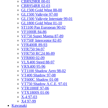
CBR929RR 00-01
CBR954RR 02-03
GL1500 Gold Wing 88-00
GL1500 Valkyrie 97-00
GL1500 Valkyrie Interstate 99-01
GL1800 Gold Wing 01-10
ST1100 Pan European 90-02
VF1000R 84-86
VF750 Super Magna 87-89
VF750F Interceptor 82-85
VFR400R 89-93
VFR750 94-97
VFR750 RC24 86-89
VFR800 02-09
VLX400 Steed 88-97
VRX400 95-96
VT1100 Shadow Aero 98-02
VT400 Shadow 97-08
VT600C Shadow 01-08
VT750 Shadow A.C.E. 97-01
VTR1000F 97-06
VTX1800S 01-06
X-4 97-03
X4 97-99
Kawasaki