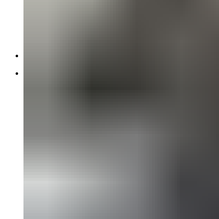
796 Monster
848
996 99-02
Monster 400 00-08
Monster 900 94-02
SS750 98-02
Harley-Davidson
Street Glide FLHX1580 07-11
Honda
CB-1 89-90
CB1000F 93-96
CB1000R 09-14
CB250 Hornet 98-99
CB400 SPEC1 99-01
CB400 Super Four 92-98
CB600 Hornet 00-02
CB600 Hornet 07-10
CB600 Hornet 98-99
CB750 Seven Fifty 92-01
CBR1000F 93-99
CBR1000RR 04-05
CBR1000RR 06-07
CBR1000RR 08-11
CBR1100XX 01-07
CBR1100XX 97-98