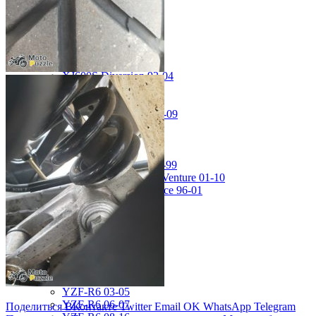
MT-01 05-09
MT-09 14-17
TDM850 96-01
TRX850 95-00
VMX12 V-max 88-07
XJ600S Diversion 92-04
XJR1200 94-98
XJR400 97-06
XV1700 Road Star 04-09
XV1900 Raider 08-17
XV400 Virago 87-94
XV750 Virago 85-87
XVS400 Drag Star 96-99
XVZ1300 Royal Star Venture 01-10
YZF-1000R Thunderace 96-01
YZF-R1 00-01
YZF-R1 02-03
YZF-R1 04-06
YZF-R1 07-08
YZF-R1 09-14
YZF-R1 09-15
YZF-R1 98-99
YZF-R6 03-05
YZF-R6 06-07
Поделиться ВКонтакте
Twitter
Email
OK
WhatsApp
Telegram