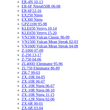
ER-4N 10-13
ER-6F Ninja650R 06-08
ER-6F12-16
EX250 Ninja
EX300 Ninja
GPZ1100 95-98
KLE650 Versys 10-14
KLE650 Versys 15-20
VN1500 Vulcan Classic 96-99
VN1500 Vulcan Mean Streak 02-03
VN1600 Vulcan Mean Streak 04-08
Z-1000 07-09
Z-250 13-17
Z-750 04-06
ZL400D Eliminator 95-96
ZL750 Eliminator 86-89
ZR-7 99-03
ZX-10R 04-05
ZX-10R 06-07
ZX-10R Ninja 06-07
ZX-10R Ninja 08-10
ZX-10R Ninja 11-15
ZX-12R Ninja 02-06
ZX-6R 00-01
ZX-6R 03-04