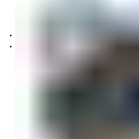
796 Monster
848
996 99-02
Monster 400 00-08
Monster 900 94-02
SS750 98-02
Harley-Davidson
Street Glide FLHX1580 07-11
Honda
CB-1 89-90
CB1000F 93-96
CB1000R 09-14
CB250 Hornet 98-99
CB400 SPEC1 99-01
CB400 Super Four 92-98
CB600 Hornet 00-02
CB600 Hornet 07-10
CB600 Hornet 98-99
CB750 Seven Fifty 92-01
CBR1000F 93-99
CBR1000RR 04-05
CBR1000RR 06-07
CBR1000RR 08-11
CBR1100XX 01-07
CBR1100XX 97-98