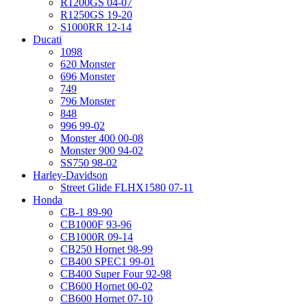
R1200GS 04-07
R1250GS 19-20
S1000RR 12-14
Ducati
1098
620 Monster
696 Monster
749
796 Monster
848
996 99-02
Monster 400 00-08
Monster 900 94-02
SS750 98-02
Harley-Davidson
Street Glide FLHX1580 07-11
Honda
CB-1 89-90
CB1000F 93-96
CB1000R 09-14
CB250 Hornet 98-99
CB400 SPEC1 99-01
CB400 Super Four 92-98
CB600 Hornet 00-02
CB600 Hornet 07-10