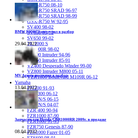
GSX-R750 08-10
GSX-R750 SRAD 96-97
GSX-R750 SRAD 98-99
GSX-R750 W 92-95
SV400 98-02
BMW F650CS поступил в разбор
SV650 03-12
SV650 99-02
TL 1000 S
29.04.2022
TL1000R 98-02
VS400 Intruder 94-96
VS750 Intruder 85-91
VZ400 Desperado Winder 99-00
VZ800 Intruder M800 05-11
MV Agusta поступил в разбор
VZR1800 Boulevard M109R 06-12
Yamaha
13.04.2022
FJ1200 91-93
FJR1300 06-12
FZ-1 N/S 06-15
FZ-6 N/S 04-07
FZR 400 90-94
FZR1000 87-90
Запчасти для Honda CBR1000RR 2009г. в продаже
FZR1000 91-93
FZR750 Genesis 87-90
08.04.2022
FZS1000 Fazer 01-05
FZS600 98-01