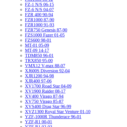
FZ-1 N/S 06-15
FZ-6 N/S 04-07
FZR 400 90-94
FZR1000 87-90
FZR1000 91-93
FZR750 Genesis 87-90
FZS1000 Fazer 01-05
FZS600 98-01
MT-01 05-09
MT-09 14-17
TDM850 96-01
TRX850 95-00
VMX12 V-max 88-07
XJ600S Diversion 92-04
XJR1200 94-98
XJR400 97-06
XV1700 Road Star 04-09
XV1900 Raider 08-17
XV400 Virago 87-94
XV750 Virago 85-87
XVS400 Drag Star 96-99
XVZ1300 Royal Star Venture 01-10
YZF-1000R Thunderace 96-01
YZF-R1 00-01
YZF-R1 02-03