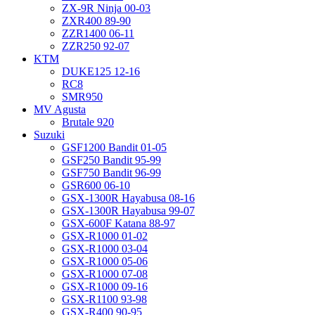
ZX-9R Ninja 00-03
ZXR400 89-90
ZZR1400 06-11
ZZR250 92-07
KTM
DUKE125 12-16
RC8
SMR950
MV Agusta
Brutale 920
Suzuki
GSF1200 Bandit 01-05
GSF250 Bandit 95-99
GSF750 Bandit 96-99
GSR600 06-10
GSX-1300R Hayabusa 08-16
GSX-1300R Hayabusa 99-07
GSX-600F Katana 88-97
GSX-R1000 01-02
GSX-R1000 03-04
GSX-R1000 05-06
GSX-R1000 07-08
GSX-R1000 09-16
GSX-R1100 93-98
GSX-R400 90-95