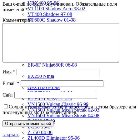
VRX400 95-96
Ваш e-mail не будет опубликован.
Обязательные поля
VT1100 Shadow Aero 98-02
помечены
*
VT400 Shadow 97-08
VT600C Shadow 01-08
Комментарий
VT750 Shadow A.C.E. 97-01
VTR1000F 97-06
VTX1800S 01-06
X-4 97-03
X4 97-99
Kawasaki
ER-4N 10-13
ER-6F Ninja650R 06-08
ER-6F12-16
Имя
*
EX250 Ninja
EX300 Ninja
E-mail
*
GPZ1100 95-98
KLE650 Versys 10-14
Сайт
KLE650 Versys 15-20
VN1500 Vulcan Classic 96-99
Сохранить моё имя, email и адрес сайта в этом браузере для
VN1500 Vulcan Mean Streak 02-03
последующих моих комментариев.
VN1600 Vulcan Mean Streak 04-08
Z-1000 07-09
Z-250 13-17
Z-750 04-06
закрыть
ZL400D Eliminator 95-96