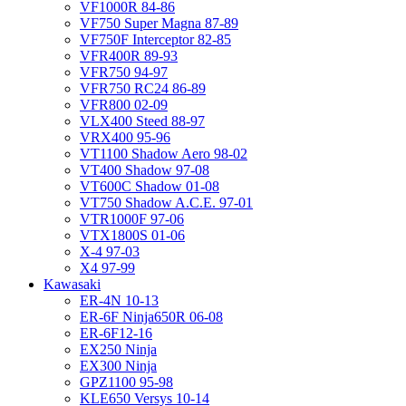
VF1000R 84-86
VF750 Super Magna 87-89
VF750F Interceptor 82-85
VFR400R 89-93
VFR750 94-97
VFR750 RC24 86-89
VFR800 02-09
VLX400 Steed 88-97
VRX400 95-96
VT1100 Shadow Aero 98-02
VT400 Shadow 97-08
VT600C Shadow 01-08
VT750 Shadow A.C.E. 97-01
VTR1000F 97-06
VTX1800S 01-06
X-4 97-03
X4 97-99
Kawasaki
ER-4N 10-13
ER-6F Ninja650R 06-08
ER-6F12-16
EX250 Ninja
EX300 Ninja
GPZ1100 95-98
KLE650 Versys 10-14