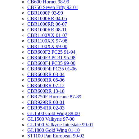
CB600 Hornet 98-99
CB750 Seven Fifty 92-01
CBR1000F 93-99
CBR1000RR 04-05
CBR1000RR 06-07
CBR1000RR 08-11
CBR1100XX 01-07
CBR1100XX 97-98
CBR1100XX 99-00
CBR600F2 PC25 91-94
CBR600F3 PC31 95-98
CBR600F4 PC35 99-00
CBR600F4i PC35 01-06
CBR600RR 03-04
CBR600RR 05-06
CBR600RR 07-12
CBR600RR 13-18
CBR750F Hurricane 87-89
CBR929RR 00-01
CBR954RR 02-03
GL1500 Gold Wing 88-00
GL1500 Valkyrie 97-00
GL1500 Valkyrie Interstate 99-01
GL1800 Gold Wing 01-10
ST1100 Pan European 90-02