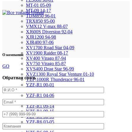
MT-01 05-09
MT-09 14-17
TDM850 96-01
TRX850 95-00
VMX12 V-max 88-07
XJ600S Diversion 92-04
XJR1200 94-98
XJR400 97-06
XV1700 Road Star 04-09
XV1900 Raider 08-17
О компании
XV400 Virago 87-94
XV750 Virago 85-87
GO
XVS400 Drag Star 96-99
XVZ1300 Royal Star Venture 01-10
Обратная связь
YZF-1000R Thunderace 96-01
YZF-R1 00-01
YZF-R1 02-03
YZF-R1 04-06
YZF-R1 07-08
YZF-R1 09-14
YZF-R1 09-15
YZF-R1 98-99
YZF-R6 03-05
YZF-R6 06-07