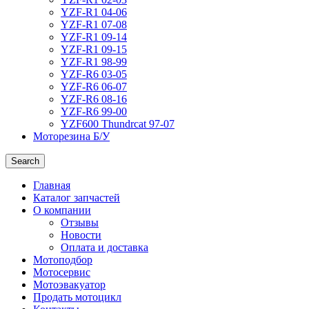
YZF-R1 04-06
YZF-R1 07-08
YZF-R1 09-14
YZF-R1 09-15
YZF-R1 98-99
YZF-R6 03-05
YZF-R6 06-07
YZF-R6 08-16
YZF-R6 99-00
YZF600 Thundrcat 97-07
Моторезина Б/У
Search
Главная
Каталог запчастей
О компании
Отзывы
Новости
Оплата и доставка
Мотоподбор
Мотосервис
Мотоэвакуатор
Продать мотоцикл