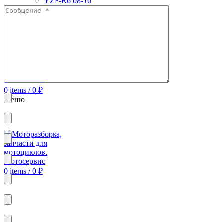
YZF-R6 08-16
YZF-R6 99-00
YZF600 Thundrcat 97-07
Моторезина Б/У
Search
Авторизация
0
Отложить
0
items
/
0
₽
Меню
0
items
/
0
₽